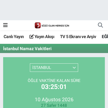
Canlı Yayın
Yayın Akışı
Canlı Yayın
Yayın Akışı
TV 5 Ekranı ve Arşiv
EĞ
TV 5 Ekranı ve Arşiv
İstanbul Namaz Vakitleri
İSTANBUL
ÖĞLE VAKTİNE KALAN SÜRE
03:25:01
10 Ağustos 2026
27 Safer 1448