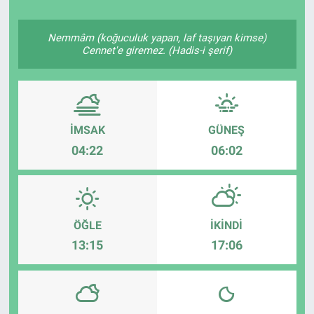
Nemmâm (koğuculuk yapan, laf taşıyan kimse)
Cennet'e giremez. (Hadis-i şerif)
İMSAK
GÜNEŞ
04:22
06:02
ÖĞLE
İKINDI
13:15
17:06