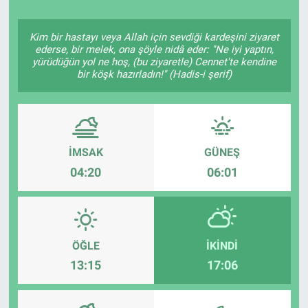
Kim bir hastayı veya Allah için sevdiği kardeşini ziyaret
ederse, bir melek, ona şöyle nidâ eder: "Ne iyi yaptın,
yürüdüğün yol ne hoş, (bu ziyaretle) Cennet'te kendine
bir köşk hazırladın!" (Hadis-i şerif)
İMSAK
GÜNEŞ
04:20
06:01
ÖĞLE
İKINDI
13:15
17:06