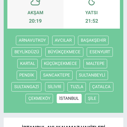
AKŞAM
YATSI
20:19
21:52
ARNAVUTKOY
AVCILAR
BAŞAKŞEHİR
BEYLİKDÜZÜ
BÜYÜKÇEKMECE
ESENYURT
KARTAL
KÜÇÜKÇEKMECE
MALTEPE
PENDİK
SANCAKTEPE
SULTANBEYLİ
SULTANGAZİ
SİLİVRİ
TUZLA
ÇATALCA
ÇEKMEKÖY
İSTANBUL
ŞİLE