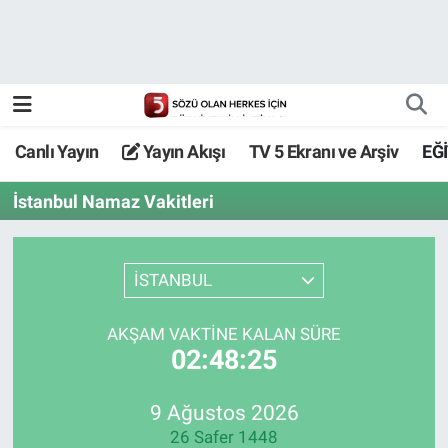
Canlı Yayın
Yayın Akışı
Canlı Yayın
Yayın Akışı
TV 5 Ekranı ve Arşiv
EĞ
TV 5 Ekranı ve Arşiv
İstanbul Namaz Vakitleri
İSTANBUL
AKŞAM VAKTİNE KALAN SÜRE
02:48:25
9 Ağustos 2026
26 Safer 1448