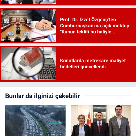
Prof. Dr. İzzet Özgenç’ten
Cumhurbaşkanı'na açık mektup:
"Kanun teklifi bu haliyle
kanunlaşırsa kaos çıkar"
Konutlarda metrekare maliyet
bedelleri güncellendi
Bunlar da ilginizi çekebilir