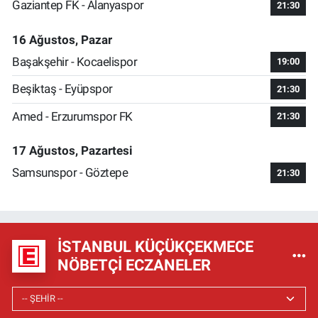
Gaziantep FK - Alanyaspor
21:30
16 Ağustos, Pazar
Başakşehir - Kocaelispor
19:00
Beşiktaş - Eyüpspor
21:30
Amed - Erzurumspor FK
21:30
17 Ağustos, Pazartesi
Samsunspor - Göztepe
21:30
İSTANBUL KÜÇÜKÇEKMECE
NÖBETÇI ECZANELER