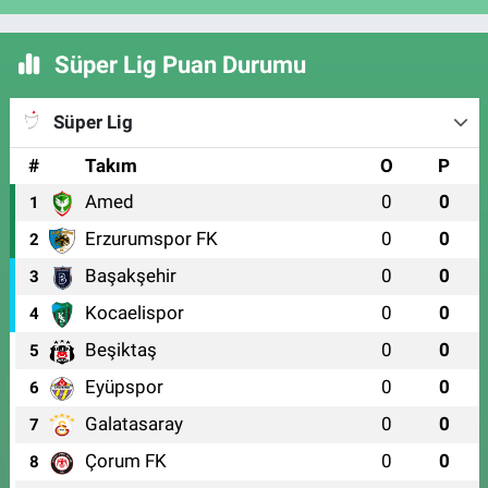
Süper Lig Puan Durumu
Süper Lig
#
Takım
O
P
Amed
0
0
1
Erzurumspor FK
0
0
2
Başakşehir
0
0
3
Kocaelispor
0
0
4
Beşiktaş
0
0
5
Eyüpspor
0
0
6
Galatasaray
0
0
7
Çorum FK
0
0
8