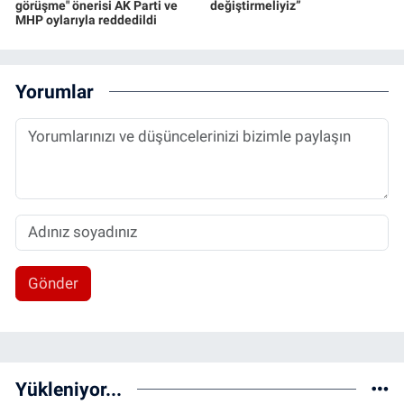
görüşme" önerisi AK Parti ve
değiştirmeliyiz”
MHP oylarıyla reddedildi
Yorumlar
Gönder
Yükleniyor...