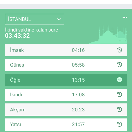
İSTANBUL
İkindi vaktine kalan süre
03:43:32
İmsak
04:16
Güneş
05:58
Öğle
13:15
İkindi
17:08
Akşam
20:23
Yatsı
21:57