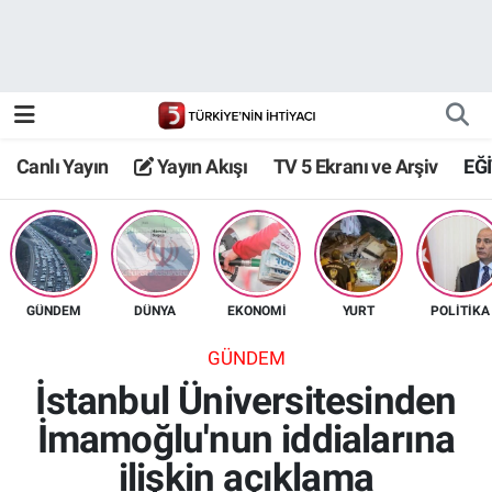
Canlı Yayın
Yayın Akışı
Canlı Yayın
Yayın Akışı
TV 5 Ekranı ve Arşiv
EĞ
TV 5 Ekranı ve Arşiv
GÜNDEM
DÜNYA
EKONOMİ
YURT
POLİTİKA
GÜNDEM
İstanbul Üniversitesinden
İmamoğlu'nun iddialarına
ilişkin açıklama