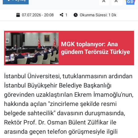
A
A
07.07.2026 - 20:08
1
Okunma Süresi: 1 Dk
MGK toplanıyor: Ana
gündem Terörsüz Türkiye
İstanbul Üniversitesi, tutuklanmasının ardından
İstanbul Büyükşehir Belediye Başkanlığı
görevinden uzaklaştırılan Ekrem İmamoğlu'nun,
hakkında açılan "zincirleme şekilde resmi
belgede sahtecilik" davasının duruşmasında,
Rektör Prof. Dr. Osman Bülent Zülfikar ile
arasında geçen telefon görüşmesiyle ilgili