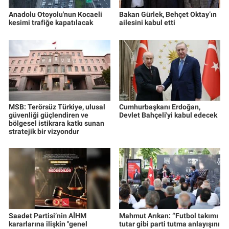
Anadolu Otoyolu'nun Kocaeli
Bakan Gürlek, Behçet Oktay’ın
kesimi trafiğe kapatılacak
ailesini kabul etti
MSB: Terörsüz Türkiye, ulusal
Cumhurbaşkanı Erdoğan,
güvenliği güçlendiren ve
Devlet Bahçeli'yi kabul edecek
bölgesel istikrara katkı sunan
stratejik bir vizyondur
Saadet Partisi’nin AİHM
Mahmut Arıkan: “Futbol takımı
kararlarına ilişkin "genel
tutar gibi parti tutma anlayışını