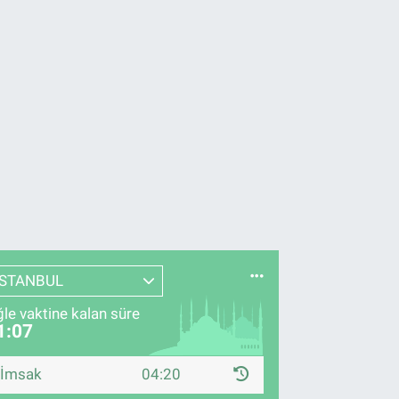
İSTANBUL
le vaktine kalan süre
1:06
İmsak
04:20