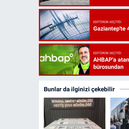
EDITÖRÜN SEÇTIĞI
Gaziantep'te
EDITÖRÜN SEÇTIĞI
AHBAP'a atan
bürosundan
Bunlar da ilginizi çekebilir