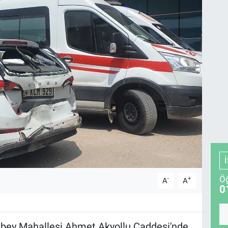
Öğ
-
+
A
A
0
anbey Mahallesi Ahmet Akyollu Caddesi'nde