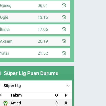
Güneş
06:01
Öğle
13:15
İkindi
17:06
Akşam
20:19
Yatsı
21:52
Süper Lig Puan Durumu
Süper Lig
#
Takım
O
P
Amed
0
0
1