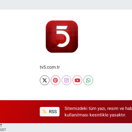
tv5.com.tr
Sitemizdeki tüm yazı, resim ve hab
RSS
kullanılması kesinlikle yasaktır.
ÜST