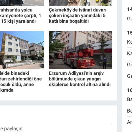
1
ahisar'da yolcu
Çekmeköy'de istinat duvarı
kamyonete çarptı, 1
çöken inşaatın yanındaki 5
Ga
, 15 kişi yaralandı
katlı bina boşaltıldı
1
Ko
Ka
Ge
e'de binadaki
Erzurum Adliyesi'nin arşiv
Ga
dan zehirlendiği öne
bölümünde çıkan yangın
çocuk öldü, anne
ekiplerce kontrol altına alındı
16
akımda
Ba
Be
Am