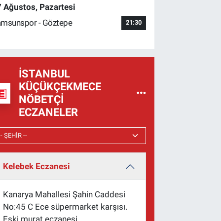
 Ağustos, Pazartesi
msunspor - Göztepe
21:30
İSTANBUL
KÜÇÜKÇEKMECE
NÖBETÇI
ECZANELER
Kelebek Eczanesi
Kanarya Mahallesi Şahin Caddesi
No:45 C Ece süpermarket karşısı.
Eski murat eczanesi.