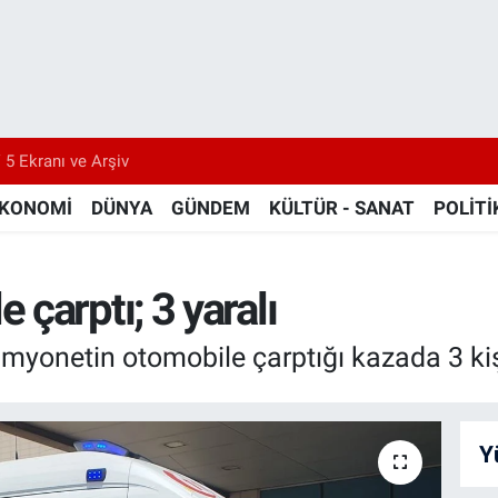
 5 Ekranı ve Arşiv
KONOMİ
DÜNYA
GÜNDEM
KÜLTÜR - SANAT
POLİTİ
çarptı; 3 yaralı
amyonetin otomobile çarptığı kazada 3 kiş
Y