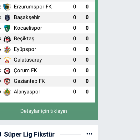
Erzurumspor FK
0
0
2
Başakşehir
0
0
3
Kocaelispor
0
0
4
Beşiktaş
0
0
5
Eyüpspor
0
0
6
Galatasaray
0
0
7
Çorum FK
0
0
8
Gaziantep FK
0
0
9
Alanyaspor
0
0
0
Detaylar için tıklayın
Süper Lig Fikstür