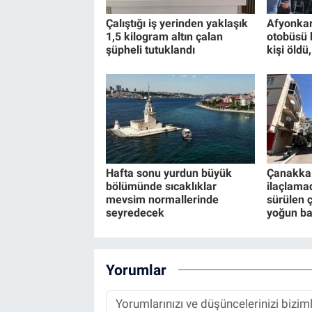
Çalıştığı iş yerinden yaklaşık
Afyonkar
1,5 kilogram altın çalan
otobüsü 
şüpheli tutuklandı
kişi öldü
Hafta sonu yurdun büyük
Çanakkal
bölümünde sıcaklıklar
ilaçlama
mevsim normallerinde
sürülen 
seyredecek
yoğun b
Yorumlar