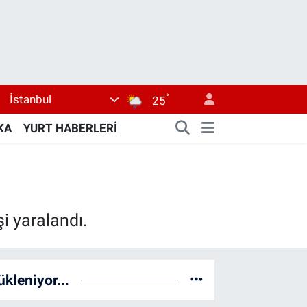
°
İstanbul
25
KA
YURT HABERLERİ
i yaralandı.
ükleniyor...