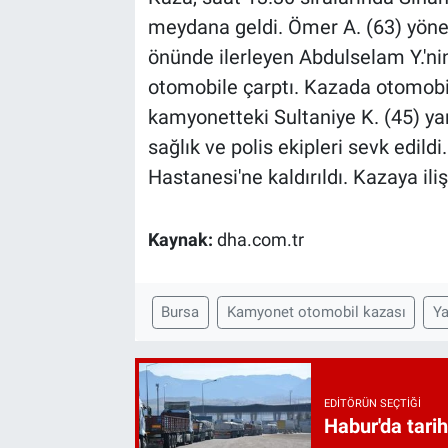
meydana geldi. Ömer A. (63) yöne
önünde ilerleyen Abdulselam Y.'ni
otomobile çarptı. Kazada otomobil
kamyonetteki Sultaniye K. (45) yar
sağlık ve polis ekipleri sevk edildi
Hastanesi'ne kaldırıldı. Kazaya ili
Kaynak:
dha.com.tr
Bursa
Kamyonet otomobil kazası
Ya
EDITÖRÜN SEÇTIĞI
Habur'da tarih