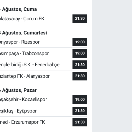
4 Ağustos, Cuma
latasaray - Çorum FK
21:30
5 Ağustos, Cumartesi
nyaspor - Rizespor
19:00
sımpaşa - Trabzonspor
19:00
nçlerbirliği S.K. - Fenerbahçe
21:30
ziantep FK - Alanyaspor
21:30
 Ağustos, Pazar
şakşehir - Kocaelispor
19:00
şiktaş - Eyüpspor
21:30
ed - Erzurumspor FK
21:30