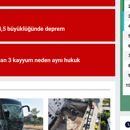
 4,5 büyüklüğünde deprem
an 3 kayyum neden aynı hukuk
1