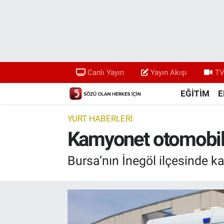
Canlı Yayın
Yayın Akışı
Canlı Yayın
Yayın Akışı
TV
TV 5 Ekranı ve Arşiv
EĞİTİM
E
YURT HABERLERİ
Kamyonet otomobile 
Bursa’nın İnegöl ilçesinde k