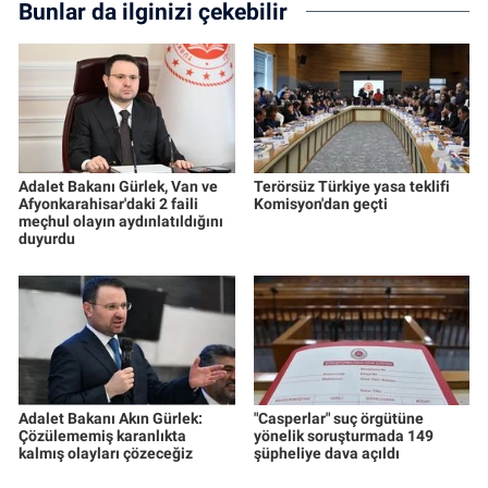
Bunlar da ilginizi çekebilir
Adalet Bakanı Gürlek, Van ve
Terörsüz Türkiye yasa teklifi
Afyonkarahisar'daki 2 faili
Komisyon'dan geçti
meçhul olayın aydınlatıldığını
duyurdu
Adalet Bakanı Akın Gürlek:
"Casperlar" suç örgütüne
Çözülememiş karanlıkta
yönelik soruşturmada 149
kalmış olayları çözeceğiz
şüpheliye dava açıldı