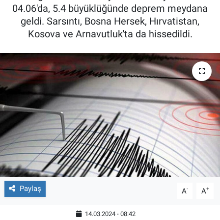
04.06'da, 5.4 büyüklüğünde deprem meydana
geldi. Sarsıntı, Bosna Hersek, Hırvatistan,
Kosova ve Arnavutluk'ta da hissedildi.
Paylaş
-
+
A
A
14.03.2024 - 08:42