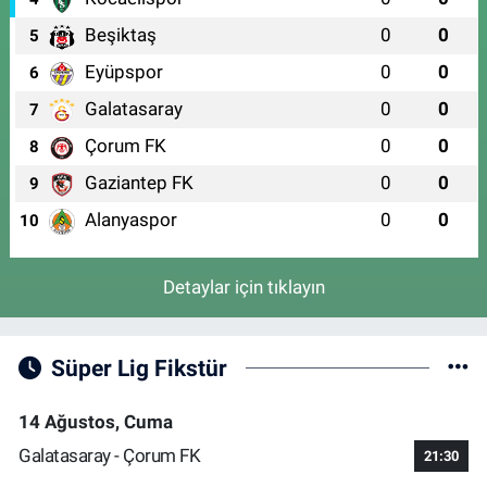
Beşiktaş
0
0
5
Eyüpspor
0
0
6
Galatasaray
0
0
7
Çorum FK
0
0
8
Gaziantep FK
0
0
9
Alanyaspor
0
0
10
Detaylar için tıklayın
Süper Lig Fikstür
14 Ağustos, Cuma
Galatasaray - Çorum FK
21:30