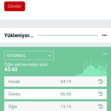
Gönder
Yükleniyor...
İSTANBUL
Öğle vaktine kalan süre
43:41
İmsak
04:19
Güneş
06:00
Öğle
13:15