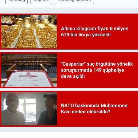
Altının kilogram fiyatı 6 milyon
673 bin liraya yükseldi
"Casperlar" suç örgütüne yönelik
soruşturmada 149 şüpheliye
dava açıldı
NATO baskınında Muhammed
Kavi neden öldürüldü?