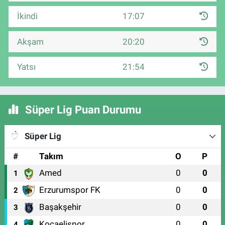
İkindi
17:07
Akşam
20:20
Yatsı
21:54
Süper Lig Puan Durumu
Süper Lig
#
Takım
O
P
Amed
0
0
1
Erzurumspor FK
0
0
2
Başakşehir
0
0
3
Kocaelispor
0
0
4