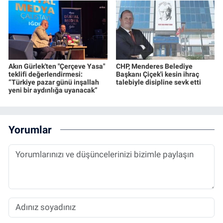
Akın Gürlek'ten "Çerçeve Yasa"
CHP, Menderes Belediye
teklifi değerlendirmesi:
Başkanı Çiçek'i kesin ihraç
“Türkiye pazar günü inşallah
talebiyle disipline sevk etti
yeni bir aydınlığa uyanacak”
Yorumlar