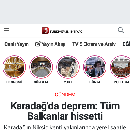
Canlı Yayın
Yayın Akışı
Canlı Yayın
Yayın Akışı
TV 5 Ekranı ve Arşiv
EĞ
TV 5 Ekranı ve Arşiv
EKONOMİ
GÜNDEM
YURT
DÜNYA
POLİTİKA
GÜNDEM
Karadağ'da deprem: Tüm
Balkanlar hissetti
Karadağ'ın Niksic kenti yakınlarında yerel saatle