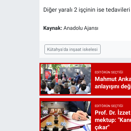
Diğer yaralı 2 işçinin ise tedavileri
Kaynak:
Anadolu Ajansı
Kütahya'da inşaat iskelesi
EDITÖRÜN SEÇTIĞI
Mahmut Arıkan
anlayışını değ
EDITÖRÜN SEÇTIĞI
Prof. Dr. İzz
mektup: "Kanu
çıkar"