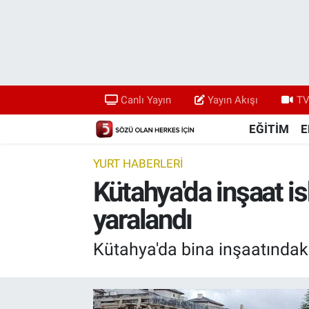
Canlı Yayın
Yayın Akışı
Canlı Yayın
Yayın Akışı
TV
TV 5 Ekranı ve Arşiv
EĞİTİM
E
YURT HABERLERİ
Kütahya'da inşaat is
yaralandı
Kütahya'da bina inşaatındaki 