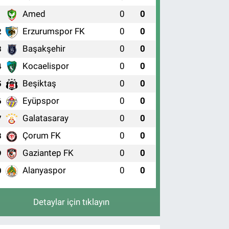
Amed
0
0
1
Erzurumspor FK
0
0
2
Başakşehir
0
0
3
Kocaelispor
0
0
4
Beşiktaş
0
0
5
Eyüpspor
0
0
6
Galatasaray
0
0
7
Çorum FK
0
0
8
Gaziantep FK
0
0
9
Alanyaspor
0
0
0
Detaylar için tıklayın