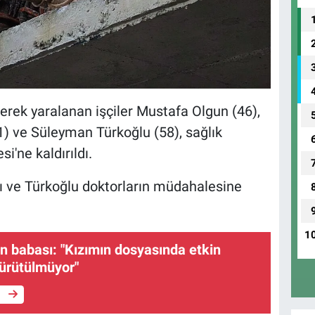
erek yaralanan işçiler Mustafa Olgun (46),
1) ve Süleyman Türkoğlu (58), sağlık
i'ne kaldırıldı.
rı ve Türkoğlu doktorların müdahalesine
1
in babası: "Kızımın dosyasında etkin
ürütülmüyor"
e