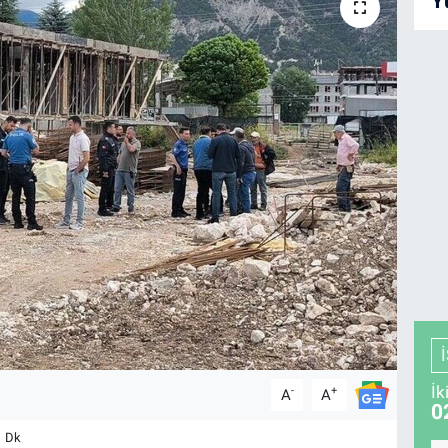
Y
İk
-
+
A
A
0
1 Dk