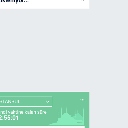
ükleniyor...
İSTANBUL
indi vaktine kalan süre
2:55:00