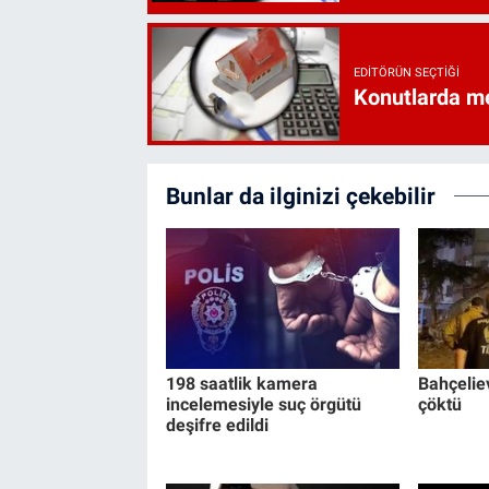
EDITÖRÜN SEÇTIĞI
Konutlarda me
Bunlar da ilginizi çekebilir
198 saatlik kamera
Bahçeliev
incelemesiyle suç örgütü
çöktü
deşifre edildi