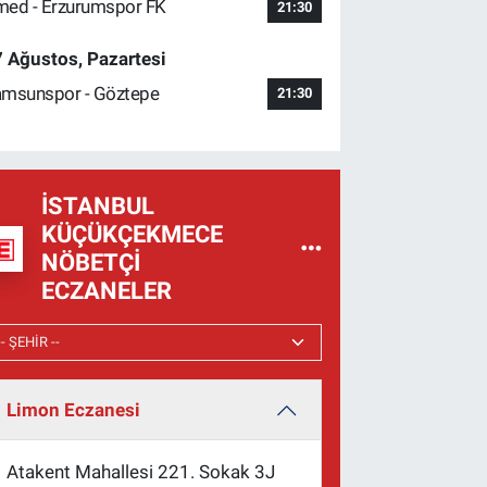
ed - Erzurumspor FK
21:30
 Ağustos, Pazartesi
msunspor - Göztepe
21:30
İSTANBUL
KÜÇÜKÇEKMECE
NÖBETÇI
ECZANELER
Limon Eczanesi
Atakent Mahallesi 221. Sokak 3J