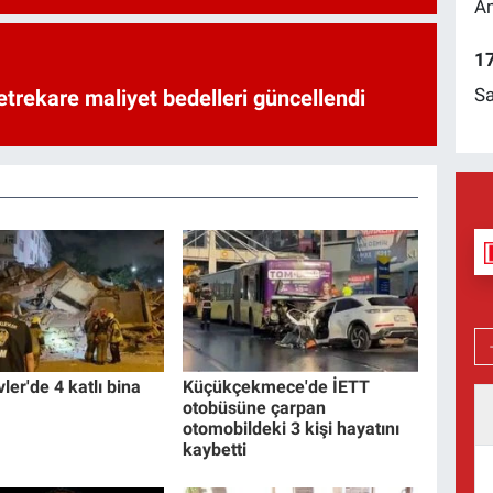
Am
17
Sa
trekare maliyet bedelleri güncellendi
ler'de 4 katlı bina
Küçükçekmece'de İETT
otobüsüne çarpan
otomobildeki 3 kişi hayatını
kaybetti