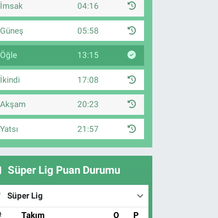
İmsak
04:16
Güneş
05:58
Öğle
13:15
İkindi
17:08
Akşam
20:23
Yatsı
21:57
Süper Lig Puan Durumu
Süper Lig
#
Takım
O
P