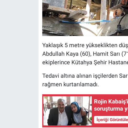
Yaklaşık 5 metre yükseklikten düş
Abdullah Kaya (60), Hamit Sarı (7
ekiplerince Kütahya Şehir Hastanes
Tedavi altına alınan işçilerden Sa
rağmen kurtarılamadı.
Rojin Kabaiş'
soruşturma y
İçeriği Görüntül