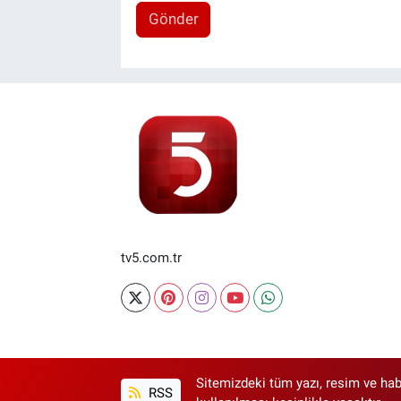
Gönder
tv5.com.tr
Sitemizdeki tüm yazı, resim ve hab
RSS