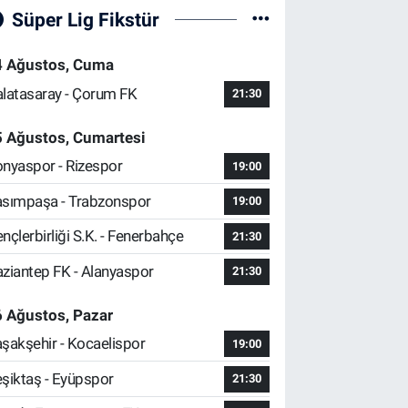
Süper Lig Fikstür
4 Ağustos, Cuma
latasaray - Çorum FK
21:30
5 Ağustos, Cumartesi
nyaspor - Rizespor
19:00
sımpaşa - Trabzonspor
19:00
nçlerbirliği S.K. - Fenerbahçe
21:30
ziantep FK - Alanyaspor
21:30
 Ağustos, Pazar
şakşehir - Kocaelispor
19:00
şiktaş - Eyüpspor
21:30