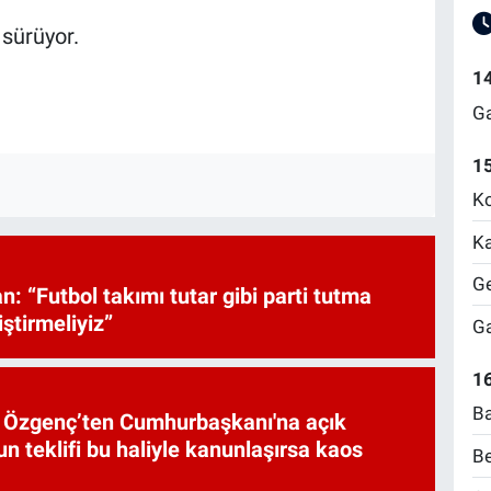
 sürüyor.
1
Ga
1
Ko
Ka
Ge
: “Futbol takımı tutar gibi parti tutma
iştirmeliyiz”
Ga
16
Ba
et Özgenç’ten Cumhurbaşkanı'na açık
n teklifi bu haliyle kanunlaşırsa kaos
Be