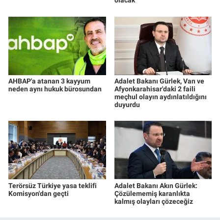
olacak
AHBAP'a atanan 3 kayyum
Adalet Bakanı Gürlek, Van ve
neden aynı hukuk bürosundan
Afyonkarahisar'daki 2 faili
meçhul olayın aydınlatıldığını
duyurdu
Terörsüz Türkiye yasa teklifi
Adalet Bakanı Akın Gürlek:
Komisyon'dan geçti
Çözülememiş karanlıkta
kalmış olayları çözeceğiz