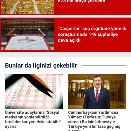
673 bin liraya yükseldi
"Casperlar" suç örgütüne yönelik
soruşturmada 149 şüpheliye
dava açıldı
Bunlar da ilginizi çekebilir
Üniversite adaylarına "Sosyal
Cumhurbaşkanı Yardımcısı
medyanın yönlendirdiği
Yılmaz: (Terörsüz Türkiye
tercihler kariyeri riske atabilir"
süreci) Bu işin bitmesiyle
uyarısı
Türkiye yeni bir faza geçmiş