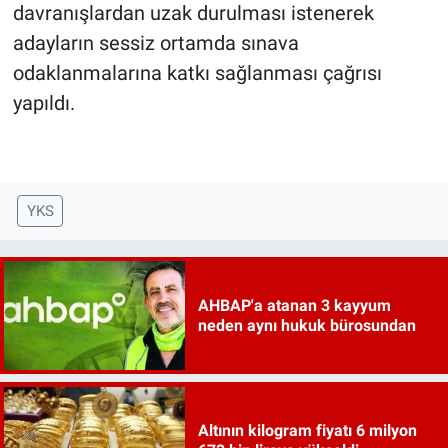
davranışlardan uzak durulması istenerek
adayların sessiz ortamda sınava
odaklanmalarına katkı sağlanması çağrısı
yapıldı.
YKS
AHBAP'a atanan 3 kayyum
neden aynı hukuk bürosundan
Altının kilogram fiyatı 6 milyon