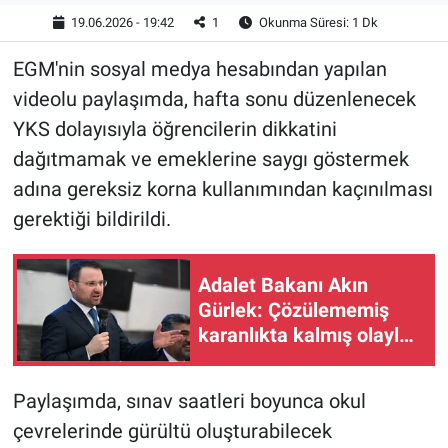
19.06.2026 - 19:42
1
Okunma Süresi: 1 Dk
EGM'nin sosyal medya hesabından yapılan
videolu paylaşımda, hafta sonu düzenlenecek
YKS dolayısıyla öğrencilerin dikkatini
dağıtmamak ve emeklerine saygı göstermek
adına gereksiz korna kullanımından kaçınılması
gerektiği bildirildi.
Adalet Bakanı Akın
Gürlek: Çözülememiş
karanlıkta kalmış olayları
çözeceğiz
Paylaşımda, sınav saatleri boyunca okul
çevrelerinde gürültü oluşturabilecek