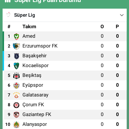
Süper Lig
#
Takım
O
P
Amed
0
0
1
Erzurumspor FK
0
0
2
Başakşehir
0
0
3
Kocaelispor
0
0
4
Beşiktaş
0
0
5
Eyüpspor
0
0
6
Galatasaray
0
0
7
Çorum FK
0
0
8
Gaziantep FK
0
0
9
Alanyaspor
0
0
10