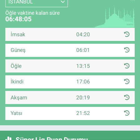
İSTANBUL
Öğle vaktine kalan süre
06:48:04
İmsak
04:20
Güneş
06:01
Öğle
13:15
İkindi
17:06
Akşam
20:19
Yatsı
21:52
Süper Lig Puan Durumu