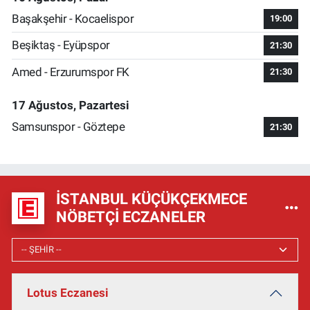
Başakşehir - Kocaelispor
19:00
Beşiktaş - Eyüpspor
21:30
Amed - Erzurumspor FK
21:30
17 Ağustos, Pazartesi
Samsunspor - Göztepe
21:30
İSTANBUL KÜÇÜKÇEKMECE
NÖBETÇI ECZANELER
Lotus Eczanesi