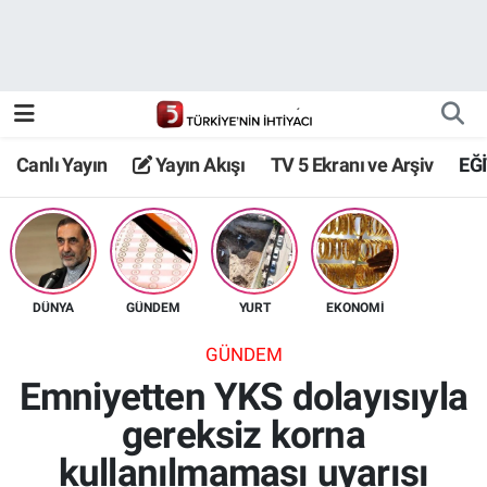
Canlı Yayın
Yayın Akışı
Canlı Yayın
Yayın Akışı
TV 5 Ekranı ve Arşiv
EĞ
TV 5 Ekranı ve Arşiv
DÜNYA
GÜNDEM
YURT
EKONOMİ
GÜNDEM
Emniyetten YKS dolayısıyla
gereksiz korna
kullanılmaması uyarısı