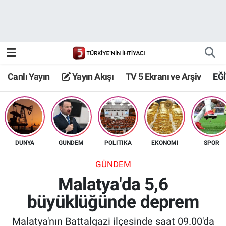
Canlı Yayın
Yayın Akışı
Canlı Yayın
Yayın Akışı
TV 5 Ekranı ve Arşiv
EĞ
TV 5 Ekranı ve Arşiv
DÜNYA
GÜNDEM
POLİTİKA
EKONOMİ
SPOR
GÜNDEM
Malatya'da 5,6
büyüklüğünde deprem
Malatya'nın Battalgazi ilçesinde saat 09.00'da