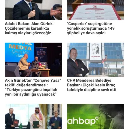
Adalet Bakanı Akın Gürlek:
"Casperlar" suç örgütüne
Çözülememiş karanlıkta
yönelik soruşturmada 149
kalmış olayları çözeceğiz
şüpheliye dava açıldı
Akın Gürlek'ten "Çerçeve Yasa"
CHP, Menderes Belediye
teklifi değerlendirmesi:
Başkanı Çiçek'i kesin ihraç
“Türkiye pazar günü inşallah
talebiyle disipline sevk etti
yeni bir aydınlığa uyanacak”