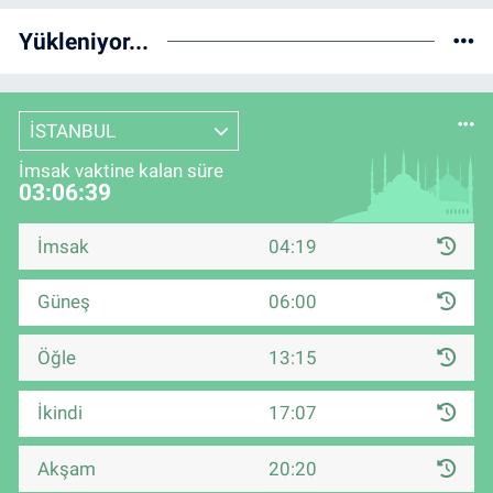
Yükleniyor...
İSTANBUL
İmsak vaktine kalan süre
03:06:38
İmsak
04:19
Güneş
06:00
Öğle
13:15
İkindi
17:07
Akşam
20:20