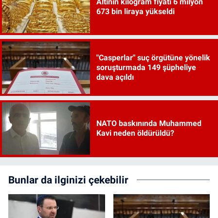
Altının kilogram fiyatı 6 milyon
673 bin liraya yükseldi
"Casperlar" suç örgütüne yönelik
soruşturmada 149 şüpheliye
dava açıldı
NATO baskınında Muhammed
Kavi neden öldürüldü?
Bunlar da ilginizi çekebilir