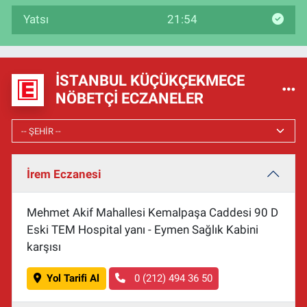
Yatsı
21:54
İSTANBUL KÜÇÜKÇEKMECE
NÖBETÇI ECZANELER
İrem Eczanesi
Mehmet Akif Mahallesi Kemalpaşa Caddesi 90 D
Eski TEM Hospital yanı - Eymen Sağlık Kabini
karşısı
Yol Tarifi Al
0 (212) 494 36 50