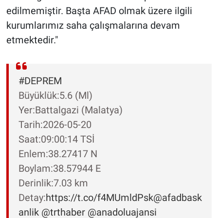
edilmemiştir. Başta AFAD olmak üzere ilgili
kurumlarımız saha çalışmalarına devam
etmektedir."
#DEPREM
Büyüklük:5.6 (Ml)
Yer:Battalgazi (Malatya)
Tarih:2026-05-20
Saat:09:00:14 TSİ
Enlem:38.27417 N
Boylam:38.57944 E
Derinlik:7.03 km
Detay:
https://t.co/f4MUmldPsk
@afadbask
anlik
@trthaber
@anadoluajansi