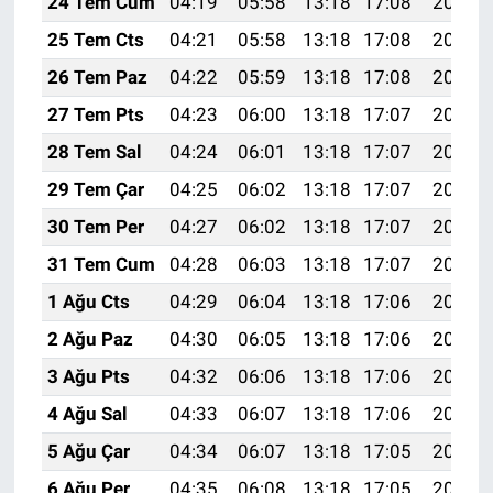
24 Tem Cum
04:19
05:58
13:18
17:08
20:29
25 Tem Cts
04:21
05:58
13:18
17:08
20:28
26 Tem Paz
04:22
05:59
13:18
17:08
20:27
27 Tem Pts
04:23
06:00
13:18
17:07
20:26
28 Tem Sal
04:24
06:01
13:18
17:07
20:25
29 Tem Çar
04:25
06:02
13:18
17:07
20:25
30 Tem Per
04:27
06:02
13:18
17:07
20:24
31 Tem Cum
04:28
06:03
13:18
17:07
20:23
1 Ağu Cts
04:29
06:04
13:18
17:06
20:22
2 Ağu Paz
04:30
06:05
13:18
17:06
20:21
3 Ağu Pts
04:32
06:06
13:18
17:06
20:20
4 Ağu Sal
04:33
06:07
13:18
17:06
20:19
5 Ağu Çar
04:34
06:07
13:18
17:05
20:18
6 Ağu Per
04:35
06:08
13:18
17:05
20:17