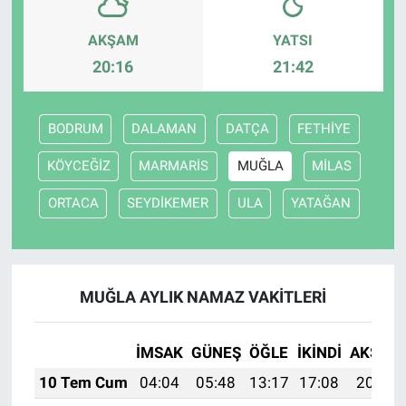
AKŞAM
YATSI
20:16
21:42
BODRUM
DALAMAN
DATÇA
FETHİYE
KÖYCEĞİZ
MARMARİS
MUĞLA
MİLAS
ORTACA
SEYDİKEMER
ULA
YATAĞAN
MUĞLA AYLIK NAMAZ VAKITLERI
İMSAK
GÜNEŞ
ÖĞLE
İKINDI
AKŞAM
10 Tem Cum
04:04
05:48
13:17
17:08
20:36