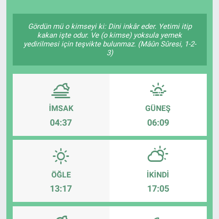
Gördün mü o kimseyi ki: Dini inkâr eder. Yetimi itip
kakan işte odur. Ve (o kimse) yoksula yemek
yedirilmesi için teşvikte bulunmaz. (Mâûn Sûresi, 1-2-
3)
İMSAK
GÜNEŞ
04:37
06:09
ÖĞLE
İKINDI
13:17
17:05