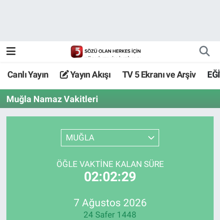
Canlı Yayın
Yayın Akışı
Canlı Yayın
Yayın Akışı
TV 5 Ekranı ve Arşiv
EĞ
TV 5 Ekranı ve Arşiv
Muğla Namaz Vakitleri
MUĞLA
ÖĞLE VAKTİNE KALAN SÜRE
02:02:29
7 Ağustos 2026
24 Safer 1448