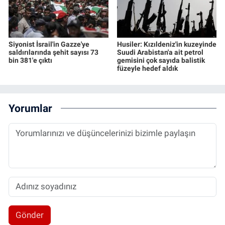
Siyonist İsrail'in Gazze'ye
Husiler: Kızıldeniz'in kuzeyinde
saldırılarında şehit sayısı 73
Suudi Arabistan'a ait petrol
bin 381'e çıktı
gemisini çok sayıda balistik
füzeyle hedef aldık
Yorumlar
Gönder