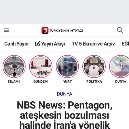
Canlı Yayın
Yayın Akışı
Canlı Yayın
Yayın Akışı
TV 5 Ekranı ve Arşiv
EĞ
TV 5 Ekranı ve Arşiv
İSLAMİ
GÜNDEM
YURT
POLİTİKA
DÜNYA
DÜNYA
NBS News: Pentagon,
ateşkesin bozulması
halinde İran'a yönelik