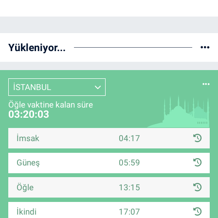
Yükleniyor...
İSTANBUL
Öğle vaktine kalan süre
03:20:03
İmsak
04:17
Güneş
05:59
Öğle
13:15
İkindi
17:07