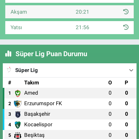
Akşam
20:21
Yatsı
21:56
Süper Lig Puan Durumu
Süper Lig
#
Takım
O
P
Amed
0
0
1
Erzurumspor FK
0
0
2
Başakşehir
0
0
3
Kocaelispor
0
0
4
Beşiktaş
0
0
5