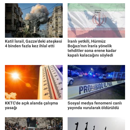
Katil İsrail, Gazze'deki ateşkesi
İranlı yetkili, Hürmüz
4 binden fazla kez ihlal etti
Boğazı'nın İran'a yönelik
tehditler sona erene kadar
kapalı kalacağını söyledi
KKTC'de açık alanda çalışma
Sosyal medya fenomeni canlı
yasağı
yayında vurularak öldürüldü