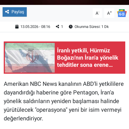
Paylaş
-
+
A
A
13.05.2026 - 08:16
1
Okunma Süresi: 1 Dk
İranlı yetkili, Hürmüz
Boğazı'nın İran'a yönelik
tehditler sona erene
kadar kapalı kalacağını
söyledi
Amerikan NBC News kanalının ABD'li yetkililere
dayandırdığı haberine göre Pentagon, İran'a
yönelik saldırıların yeniden başlaması halinde
yürütülecek "operasyona" yeni bir isim vermeyi
değerlendiriyor.