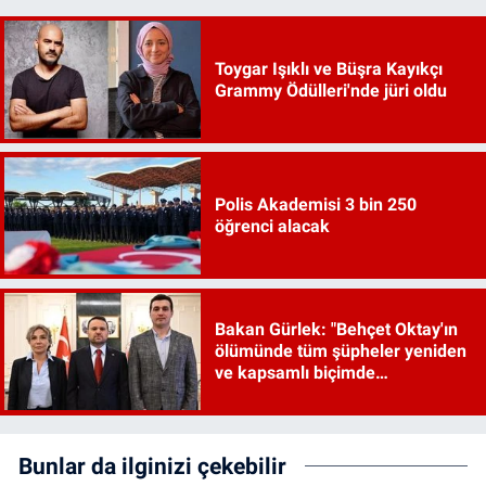
Toygar Işıklı ve Büşra Kayıkçı
Grammy Ödülleri'nde jüri oldu
Polis Akademisi 3 bin 250
öğrenci alacak
Bakan Gürlek: "Behçet Oktay'ın
ölümünde tüm şüpheler yeniden
ve kapsamlı biçimde
incelenecek"
Bunlar da ilginizi çekebilir