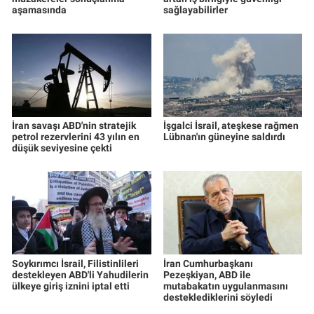
aşamasında
sağlayabilirler
İran savaşı ABD'nin stratejik
İşgalci İsrail, ateşkese rağmen
petrol rezervlerini 43 yılın en
Lübnan'ın güneyine saldırdı
düşük seviyesine çekti
Soykırımcı İsrail, Filistinlileri
İran Cumhurbaşkanı
destekleyen ABD'li Yahudilerin
Pezeşkiyan, ABD ile
ülkeye giriş iznini iptal etti
mutabakatın uygulanmasını
desteklediklerini söyledi