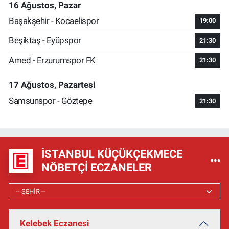
16 Ağustos, Pazar
Başakşehir - Kocaelispor
19:00
Beşiktaş - Eyüpspor
21:30
Amed - Erzurumspor FK
21:30
17 Ağustos, Pazartesi
Samsunspor - Göztepe
21:30
İSTANBUL KÜÇÜKÇEKMECE
NÖBETÇI ECZANELER
Kelebek Eczanesi