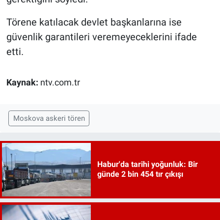
Törene katılacak devlet başkanlarına ise
güvenlik garantileri veremeyeceklerini ifade
etti.
Kaynak:
ntv.com.tr
Moskova askeri tören
Habur'da tarihi yoğunluk: Bir
günde 2 bin 454 tır çıkışı