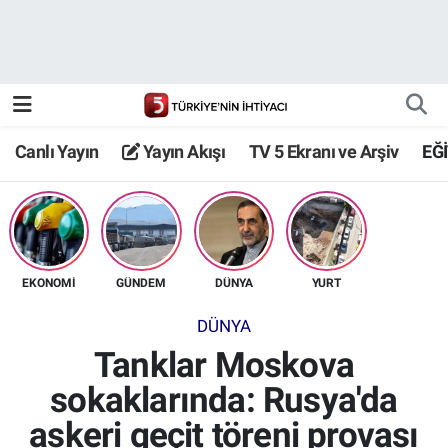
Canlı Yayın
Yayın Akışı
Canlı Yayın
Yayın Akışı
TV 5 Ekranı ve Arşiv
EĞ
TV 5 Ekranı ve Arşiv
EKONOMİ
GÜNDEM
DÜNYA
YURT
DÜNYA
Tanklar Moskova
sokaklarında: Rusya'da
askeri geçit töreni provası