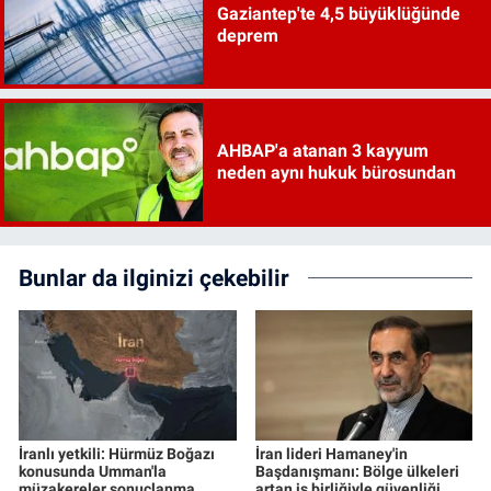
Gaziantep'te 4,5 büyüklüğünde
deprem
AHBAP'a atanan 3 kayyum
neden aynı hukuk bürosundan
Bunlar da ilginizi çekebilir
İranlı yetkili: Hürmüz Boğazı
İran lideri Hamaney'in
konusunda Umman'la
Başdanışmanı: Bölge ülkeleri
müzakereler sonuçlanma
artan iş birliğiyle güvenliği