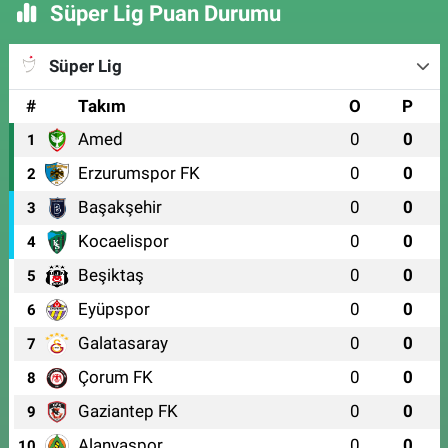
Süper Lig Puan Durumu
Süper Lig
#
Takım
O
P
Amed
0
0
1
Erzurumspor FK
0
0
2
Başakşehir
0
0
3
Kocaelispor
0
0
4
Beşiktaş
0
0
5
Eyüpspor
0
0
6
Galatasaray
0
0
7
Çorum FK
0
0
8
Gaziantep FK
0
0
9
Alanyaspor
0
0
10