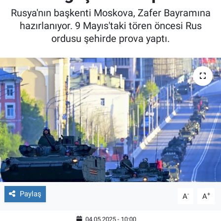
Rusya'nın başkenti Moskova, Zafer Bayramına
hazırlanıyor. 9 Mayıs'taki tören öncesi Rus
ordusu şehirde prova yaptı.
Paylaş
-
+
A
A
04.05.2025 - 10:00