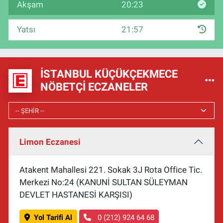
Akşam
20:23
Yatsı
21:57
İSTANBUL KÜÇÜKÇEKMECE
NÖBETÇI ECZANELER
Limon Eczanesi
Atakent Mahallesi 221. Sokak 3J Rota Office Tic.
Merkezi No:24 (KANUNİ SULTAN SÜLEYMAN
DEVLET HASTANESİ KARŞISI)
Yol Tarifi Al
0 (212) 924 64 68