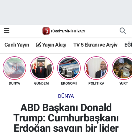
Canlı Yayın
Yayın Akışı
Canlı Yayın
Yayın Akışı
TV 5 Ekranı ve Arşiv
EĞ
TV 5 Ekranı ve Arşiv
DÜNYA
GÜNDEM
EKONOMİ
POLİTİKA
YURT
DÜNYA
ABD Başkanı Donald
Trump: Cumhurbaşkanı
Erdoğan saygın bir lider