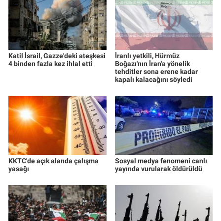
Katil İsrail, Gazze'deki ateşkesi
İranlı yetkili, Hürmüz
4 binden fazla kez ihlal etti
Boğazı'nın İran'a yönelik
tehditler sona erene kadar
kapalı kalacağını söyledi
KKTC'de açık alanda çalışma
Sosyal medya fenomeni canlı
yasağı
yayında vurularak öldürüldü