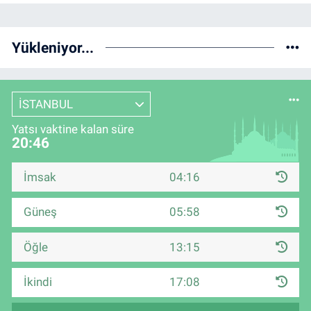
Yükleniyor...
İSTANBUL
Yatsı vaktine kalan süre
20:45
İmsak
04:16
Güneş
05:58
Öğle
13:15
İkindi
17:08