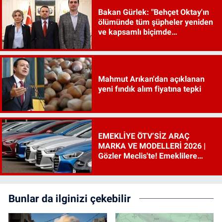
Bakan Gürlek: "Behçet Oktay'ın
ölümünde tüm şüpheler yeniden
ve kapsamlı biçimde
incelenecek"
Mahmut Arıkan'dan açıklanan
yeni fındık alım fiyatına tepki
EMEKLİYE ÖTV’SİZ ARAÇ
MARKA VE MODELLERİ 2026 |
Gözler Meclis'te! Emeklilere
ÖTV’siz araç çıkacak mı, şartları
ne?
Bunlar da ilginizi çekebilir