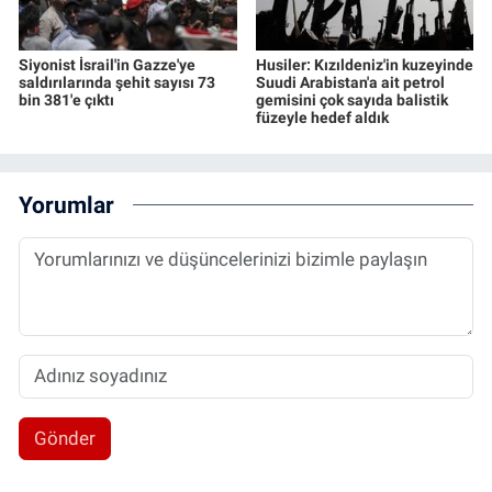
Siyonist İsrail'in Gazze'ye
Husiler: Kızıldeniz'in kuzeyinde
saldırılarında şehit sayısı 73
Suudi Arabistan'a ait petrol
bin 381'e çıktı
gemisini çok sayıda balistik
füzeyle hedef aldık
Yorumlar
Gönder