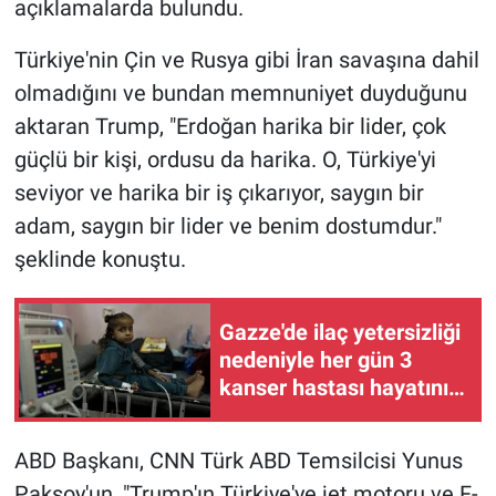
açıklamalarda bulundu.
Türkiye'nin Çin ve Rusya gibi İran savaşına dahil
olmadığını ve bundan memnuniyet duyduğunu
aktaran Trump, "Erdoğan harika bir lider, çok
güçlü bir kişi, ordusu da harika. O, Türkiye'yi
seviyor ve harika bir iş çıkarıyor, saygın bir
adam, saygın bir lider ve benim dostumdur."
şeklinde konuştu.
Gazze'de ilaç yetersizliği
nedeniyle her gün 3
kanser hastası hayatını
kaybediyor
ABD Başkanı, CNN Türk ABD Temsilcisi Yunus
Paksoy'un, "Trump'ın Türkiye'ye jet motoru ve F-