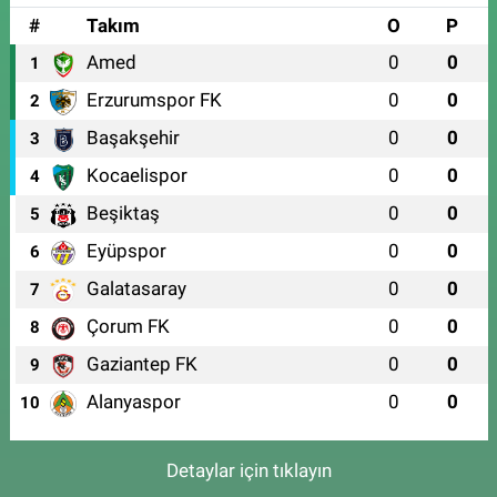
#
Takım
O
P
Amed
0
0
1
Erzurumspor FK
0
0
2
Başakşehir
0
0
3
Kocaelispor
0
0
4
Beşiktaş
0
0
5
Eyüpspor
0
0
6
Galatasaray
0
0
7
Çorum FK
0
0
8
Gaziantep FK
0
0
9
Alanyaspor
0
0
10
Detaylar için tıklayın