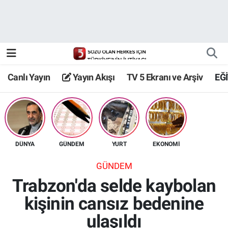
Canlı Yayın
Yayın Akışı
Canlı Yayın
Yayın Akışı
TV 5 Ekranı ve Arşiv
EĞ
TV 5 Ekranı ve Arşiv
DÜNYA
GÜNDEM
YURT
EKONOMİ
GÜNDEM
Trabzon'da selde kaybolan
kişinin cansız bedenine
ulaşıldı