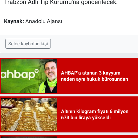
Trabzon Adli Tıp Kurumu'na gönderilecek.
Kaynak:
Anadolu Ajansı
Selde kaybolan kişi
AHBAP'a atanan 3 kayyum
neden aynı hukuk bürosundan
Altının kilogram fiyatı 6 milyon
673 bin liraya yükseldi