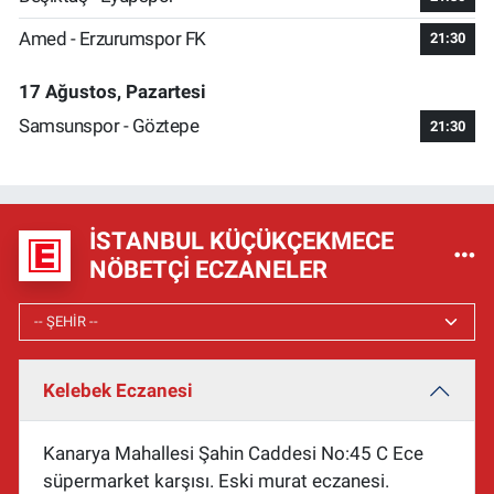
Amed - Erzurumspor FK
21:30
17 Ağustos, Pazartesi
Samsunspor - Göztepe
21:30
İSTANBUL KÜÇÜKÇEKMECE
NÖBETÇI ECZANELER
Kelebek Eczanesi
Kanarya Mahallesi Şahin Caddesi No:45 C Ece
süpermarket karşısı. Eski murat eczanesi.