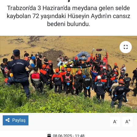
Trabzon'da 3 Haziran'da meydana gelen selde
kaybolan 72 yaşındaki Hüseyin Aydın'ın cansız
bedeni bulundu.
Paylaş
-
+
A
A
08.06.2025 - 11:48