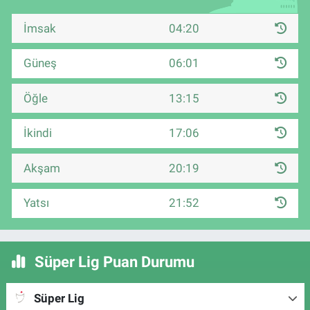
İmsak
04:20
Güneş
06:01
Öğle
13:15
İkindi
17:06
Akşam
20:19
Yatsı
21:52
Süper Lig Puan Durumu
Süper Lig