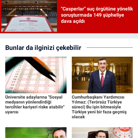
"Casperlar" suç örgütüne yönelik
soruşturmada 149 şüpheliye
dava açıldı
Bunlar da ilginizi çekebilir
Üniversite adaylarına "Sosyal
Cumhurbaşkanı Yardımcısı
medyanın yönlendirdiği
Yılmaz: (Terörsüz Türkiye
tercihler kariyeri riske atabilir"
süreci) Bu işin bitmesiyle
uyarısı
Türkiye yeni bir faza geçmiş
olacak