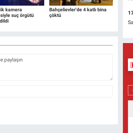
lik kamera
Bahçelievler'de 4 katlı bina
17
siyle suç örgütü
çöktü
dildi
Sa