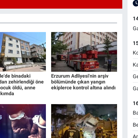
1
Ga
1
Ko
Ka
e'de binadaki
Erzurum Adliyesi'nin arşiv
Ge
dan zehirlendiği öne
bölümünde çıkan yangın
çocuk öldü, anne
ekiplerce kontrol altına alındı
Ga
akımda
16
Ba
Be
Am