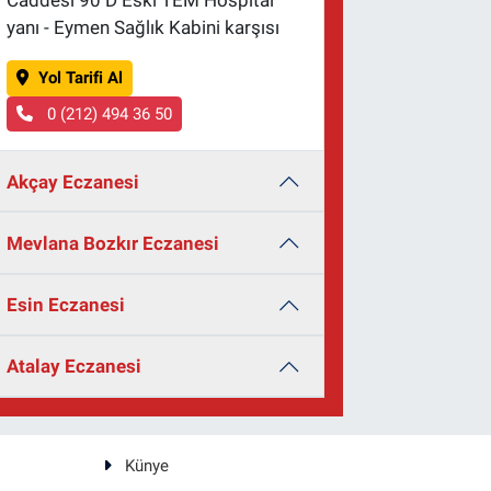
Caddesi 90 D Eski TEM Hospital
yanı - Eymen Sağlık Kabini karşısı
Yol Tarifi Al
0 (212) 494 36 50
Akçay Eczanesi
Mevlana Bozkır Eczanesi
Esin Eczanesi
Atalay Eczanesi
Künye