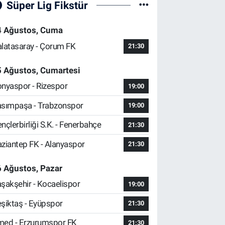
Süper Lig Fikstür
4 Ağustos, Cuma
latasaray - Çorum FK
21:30
5 Ağustos, Cumartesi
nyaspor - Rizespor
19:00
sımpaşa - Trabzonspor
19:00
nçlerbirliği S.K. - Fenerbahçe
21:30
ziantep FK - Alanyaspor
21:30
 Ağustos, Pazar
şakşehir - Kocaelispor
19:00
şiktaş - Eyüpspor
21:30
ed - Erzurumspor FK
21:30