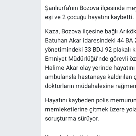
Şanlıurfa'nın Bozova ilçesinde m
eşi ve 2 çocuğu hayatını kaybetti.
Kaza, Bozova ilçesine bağlı Arık
Batuhan Akar idaresindeki 44 BA 25
yönetimindeki 33 BDJ 92 plakalı ka
Emniyet Müdürlüğü’nde görevli öze
Halime Akar olay yerinde hayatını 
ambulansla hastaneye kaldırılan 
doktorların müdahalesine rağmen 
Hayatını kaybeden polis memurunun 
memleketlerine gitmek üzere yola çık
soruşturma sürüyor.