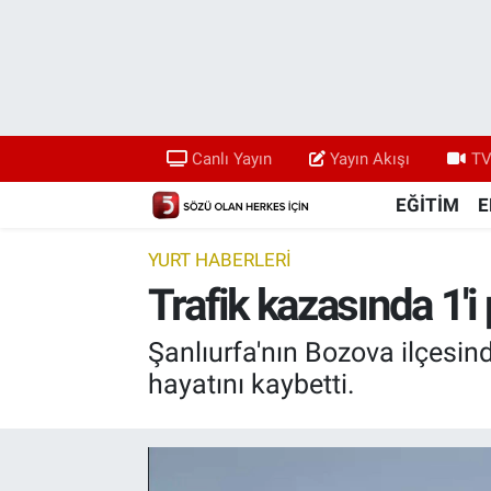
Canlı Yayın
Yayın Akışı
Canlı Yayın
Yayın Akışı
TV
TV 5 Ekranı ve Arşiv
EĞİTİM
E
YURT HABERLERİ
Trafik kazasında 1'i 
Şanlıurfa'nın Bozova ilçesi
hayatını kaybetti.