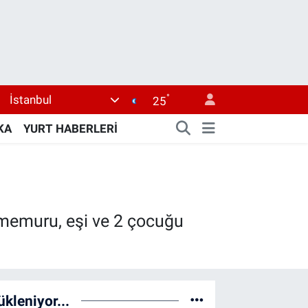
°
İstanbul
25
KA
YURT HABERLERİ
 memuru, eşi ve 2 çocuğu
ükleniyor...