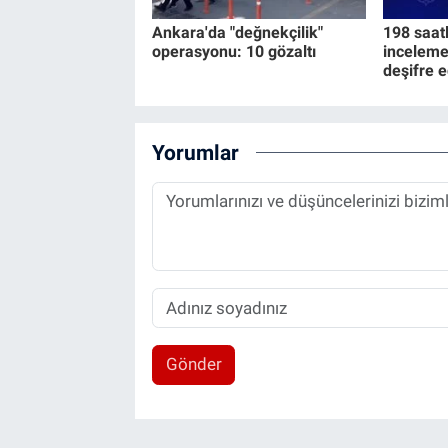
Ankara'da "değnekçilik"
198 saat
operasyonu: 10 gözaltı
inceleme
deşifre e
Yorumlar
Gönder