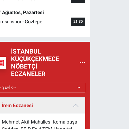
 Ağustos, Pazartesi
msunspor - Göztepe
21:30
İSTANBUL
KÜÇÜKÇEKMECE
NÖBETÇI
ECZANELER
İrem Eczanesi
Mehmet Akif Mahallesi Kemalpaşa