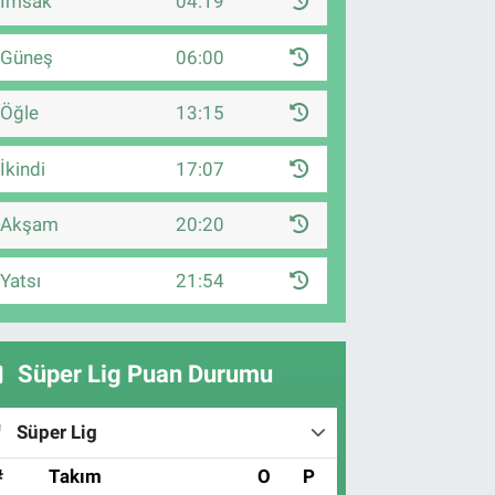
İmsak
04:19
Güneş
06:00
Öğle
13:15
İkindi
17:07
Akşam
20:20
Yatsı
21:54
Süper Lig Puan Durumu
Süper Lig
#
Takım
O
P