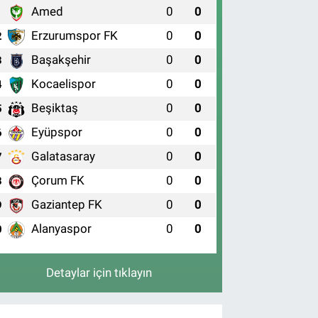
Amed
0
0
1
Erzurumspor FK
0
0
2
Başakşehir
0
0
3
Kocaelispor
0
0
4
Beşiktaş
0
0
5
Eyüpspor
0
0
6
Galatasaray
0
0
7
Çorum FK
0
0
8
Gaziantep FK
0
0
9
Alanyaspor
0
0
0
Detaylar için tıklayın