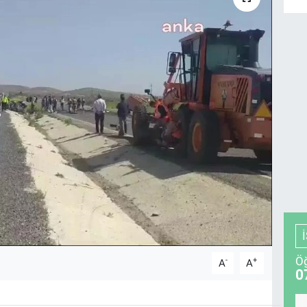
Öğ
-
+
A
A
0