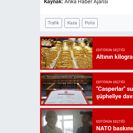
Kaynak:
Anka Haber Ajansı
Trafik
Kaza
Polis
EDITÖRÜN SEÇTIĞI
Altının kilogr
EDITÖRÜN SEÇTIĞI
"Casperlar" s
şüpheliye dava
EDITÖRÜN SEÇTIĞI
NATO baskını