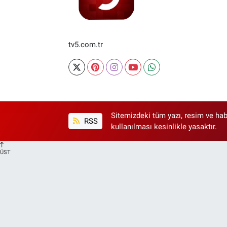
tv5.com.tr
Sitemizdeki tüm yazı, resim ve hab
RSS
kullanılması kesinlikle yasaktır.
ÜST