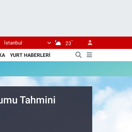
°
İstanbul
23
KA
YURT HABERLERİ
rumu Tahmini