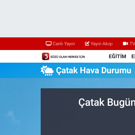
Canlı Yayın
Yayın Akışı
Canlı Yayın
Yayın Akışı
TV
TV 5 Ekranı ve Arşiv
EĞİTİM
E
Çatak Hava Durumu
Çatak Bugün