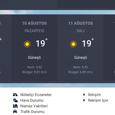
S
10 AĞUSTOS
11 AĞUSTOS
PAZARTESI
SALI
°
°
°
19
19
Güneşli
Güneşli
Nem: %32
Nem: %32
s
Rüzgar: 8.81 m/s
Rüzgar: 6.89 m/s
Nöbetçi Eczaneler
İletişim
Hava Durumu
Reklam İçin
Namaz Vakitleri
Trafik Durumu