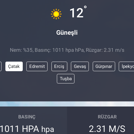
°
12
Güneşli
Nem: %35, Basınç: 1011 hpa hPa, Rüzgar: 2.31 m/s
Çatak
Edremit
Erciş
Gevaş
Gürpınar
İpeky
Tuşba
BASINÇ
RÜZGAR
1011 HPA
2.31 M/S
hpa