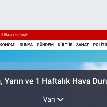
 5 Ekranı ve Arşiv
KONOMİ
DÜNYA
GÜNDEM
KÜLTÜR - SANAT
POLİTİ
, Yarın ve 1 Haftalık Hava Du
Van