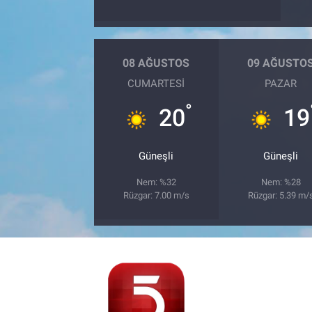
08 AĞUSTOS
09 AĞUSTO
CUMARTESI
PAZAR
°
20
19
Güneşli
Güneşli
Nem: %32
Nem: %28
Rüzgar: 7.00 m/s
Rüzgar: 5.39 m/