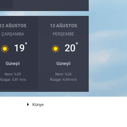
12 AĞUSTOS
13 AĞUSTOS
ÇARŞAMBA
PERŞEMBE
°
°
19
20
Güneşli
Güneşli
Nem: %29
Nem: %24
Rüzgar: 5.81 m/s
Rüzgar: 4.69 m/s
Künye