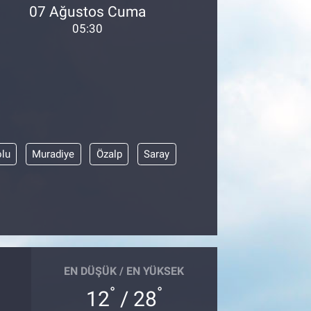
07 Ağustos Cuma
05:30
olu
Muradiye
Özalp
Saray
EN DÜŞÜK / EN YÜKSEK
°
°
12
/ 28