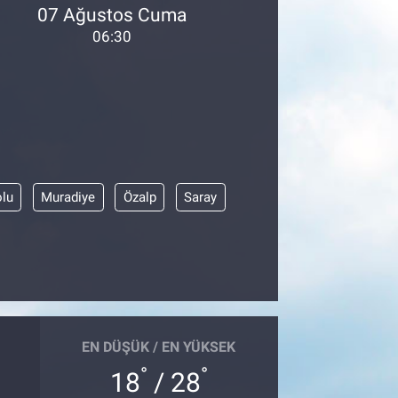
07 Ağustos Cuma
06:30
olu
Muradiye
Özalp
Saray
EN DÜŞÜK / EN YÜKSEK
°
°
18
/ 28