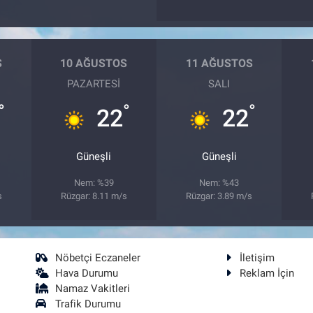
S
10 AĞUSTOS
11 AĞUSTOS
PAZARTESI
SALI
°
°
°
22
22
Güneşli
Güneşli
Nem: %39
Nem: %43
s
Rüzgar: 8.11 m/s
Rüzgar: 3.89 m/s
Nöbetçi Eczaneler
İletişim
Hava Durumu
Reklam İçin
Namaz Vakitleri
Trafik Durumu