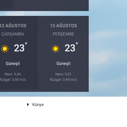
12 AĞUSTOS
13 AĞUSTOS
ÇARŞAMBA
PERŞEMBE
°
°
23
23
Güneşli
Güneşli
Nem: %34
Nem: %31
Rüzgar: 3.50 m/s
Rüzgar: 3.69 m/s
Künye