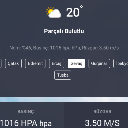
°
20
Parçalı Bulutlu
Nem: %46, Basınç: 1016 hpa hPa, Rüzgar: 3.50 m/s
Çatak
Edremit
Erciş
Gevaş
Gürpınar
İpeky
Tuşba
BASINÇ
RÜZGAR
1016 HPA
3.50 M/S
hpa