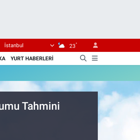
°
İstanbul
23
KA
YURT HABERLERİ
rumu Tahmini