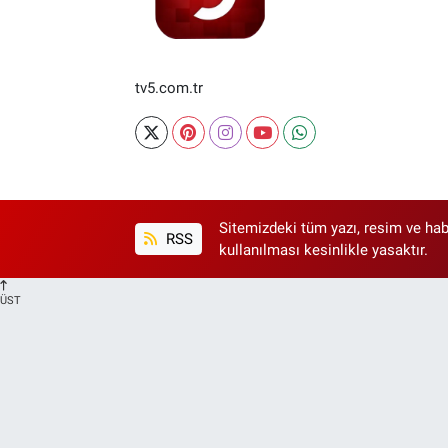
tv5.com.tr
Sitemizdeki tüm yazı, resim ve hab
RSS
kullanılması kesinlikle yasaktır.
ÜST