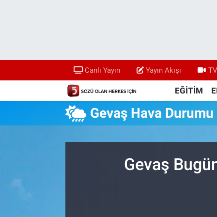
Canlı Yayın
Yayın Akışı
Canlı Yayın
Yayın Akışı
TV
TV 5 Ekranı ve Arşiv
EĞİTİM
E
Gevaş Hava Durumu
Gevaş Bugün,