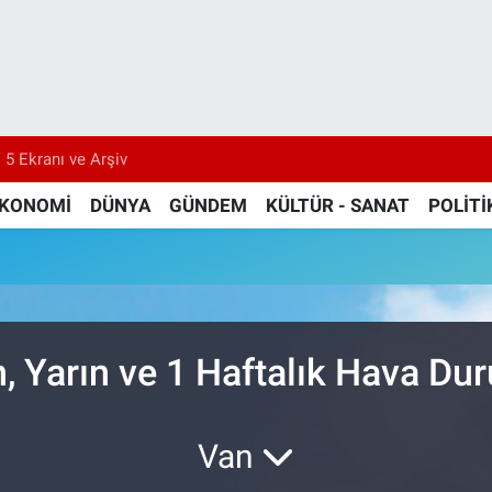
 5 Ekranı ve Arşiv
KONOMİ
DÜNYA
GÜNDEM
KÜLTÜR - SANAT
POLİTİ
 Yarın ve 1 Haftalık Hava Du
Van