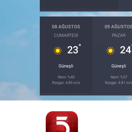
08 AĞUSTOS
09 AĞUSTO
CUMARTESI
PAZAR
°
23
24
Güneşli
Güneşli
Nem: %40
Nem: %37
Rüzgar: 4.89 m/s
Rüzgar: 4.81 m/