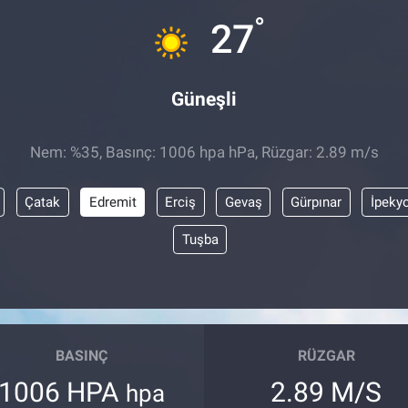
°
27
Güneşli
Nem: %35, Basınç: 1006 hpa hPa, Rüzgar: 2.89 m/s
Çatak
Edremit
Erciş
Gevaş
Gürpınar
İpeky
Tuşba
BASINÇ
RÜZGAR
1006 HPA
2.89 M/S
hpa