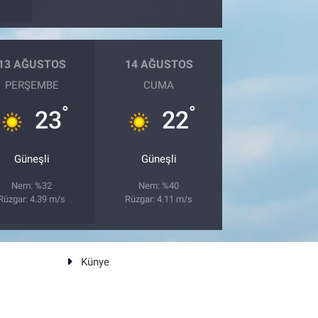
13 AĞUSTOS
14 AĞUSTOS
PERŞEMBE
CUMA
°
°
23
22
Güneşli
Güneşli
Nem: %32
Nem: %40
Rüzgar: 4.39 m/s
Rüzgar: 4.11 m/s
Künye