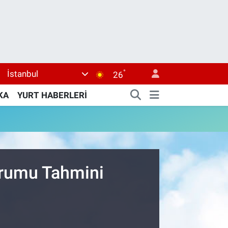
°
İstanbul
26
KA
YURT HABERLERİ
urumu Tahmini