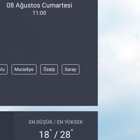
08 Ağustos Cumartesi
11:00
olu
Muradiye
Özalp
Saray
EN DÜŞÜK / EN YÜKSEK
°
°
18
/ 28