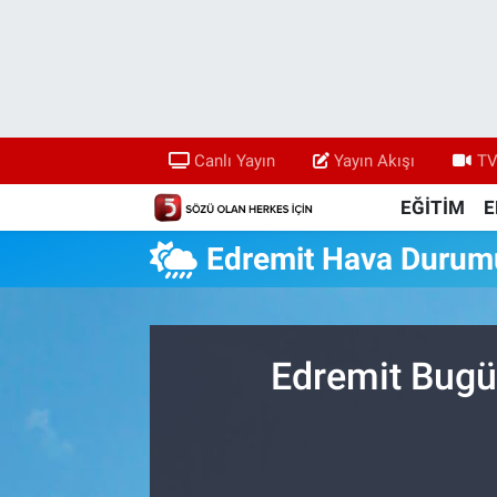
Canlı Yayın
Yayın Akışı
Canlı Yayın
Yayın Akışı
TV
TV 5 Ekranı ve Arşiv
EĞİTİM
E
Edremit Hava Durum
Edremit Bugü