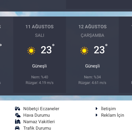
S
11 AĞUSTOS
12 AĞUSTOS
SALI
ÇARŞAMBA
°
°
°
23
23
Güneşli
Güneşli
Nem: %40
Nem: %34
s
Rüzgar: 4.19 m/s
Rüzgar: 4.61 m/s
Nöbetçi Eczaneler
İletişim
Hava Durumu
Reklam İçin
Namaz Vakitleri
Trafik Durumu