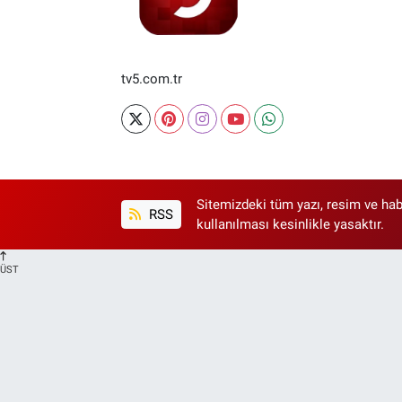
tv5.com.tr
Sitemizdeki tüm yazı, resim ve hab
RSS
kullanılması kesinlikle yasaktır.
ÜST