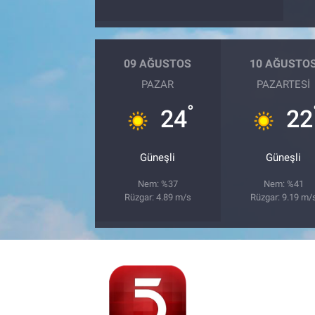
09 AĞUSTOS
10 AĞUSTO
PAZAR
PAZARTESI
°
24
22
Güneşli
Güneşli
Nem: %37
Nem: %41
Rüzgar: 4.89 m/s
Rüzgar: 9.19 m/