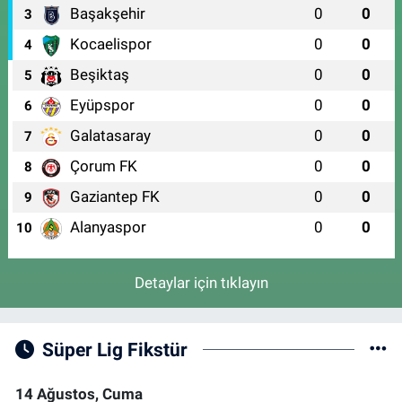
Başakşehir
0
0
3
Kocaelispor
0
0
4
Beşiktaş
0
0
5
Eyüpspor
0
0
6
Galatasaray
0
0
7
Çorum FK
0
0
8
Gaziantep FK
0
0
9
Alanyaspor
0
0
10
Detaylar için tıklayın
Süper Lig Fikstür
14 Ağustos, Cuma