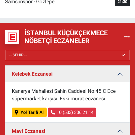
Samsunspor - Göztepe
21:30
İSTANBUL KÜÇÜKÇEKMECE
NÖBETÇI ECZANELER
Kelebek Eczanesi
Kanarya Mahallesi Şahin Caddesi No:45 C Ece
süpermarket karşısı. Eski murat eczanesi.
Yol Tarifi Al
0 (533) 306 21 14
Mavi Eczanesi