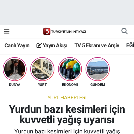
Canlı Yayın
Yayın Akışı
Canlı Yayın
Yayın Akışı
TV 5 Ekranı ve Arşiv
EĞ
TV 5 Ekranı ve Arşiv
DÜNYA
YURT
EKONOMİ
GÜNDEM
YURT HABERLERİ
Yurdun bazı kesimleri için
kuvvetli yağış uyarısı
Yurdun bazı kesimleri için kuvvetli yağış