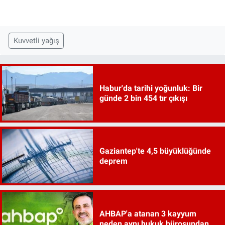
Kuvvetli yağış
Habur'da tarihi yoğunluk: Bir
günde 2 bin 454 tır çıkışı
Gaziantep'te 4,5 büyüklüğünde
deprem
AHBAP'a atanan 3 kayyum
neden aynı hukuk bürosundan