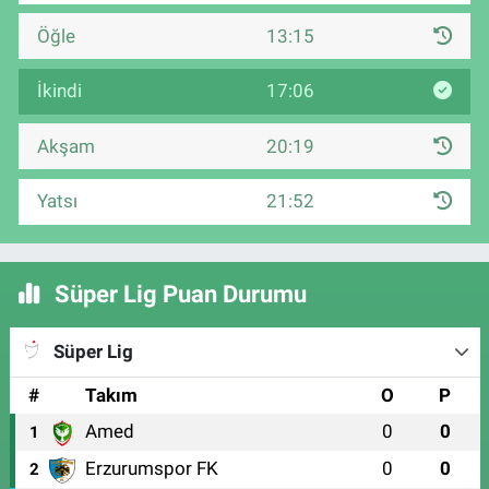
Öğle
13:15
İkindi
17:06
Akşam
20:19
Yatsı
21:52
Süper Lig Puan Durumu
Süper Lig
#
Takım
O
P
Amed
0
0
1
Erzurumspor FK
0
0
2