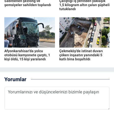
Sabitlenen şezlong ve
Çalıştığı iş yerinden yaklaşık
şemsiyeler sahilden toplandı
1,5 kilogram altın çalan şüpheli
tutuklandı
Afyonkarahisar'da yolcu
Çekmeköy'de istinat duvarı
otobüsü kamyonete çarptı, 1
çöken inşaatın yanındaki 5
kişi öldü, 15 kişi yaralandı
katlı bina boşaltıldı
Yorumlar