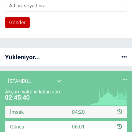
Gönder
Yükleniyor...
İSTANBUL
Akşam vaktine kalan süre
02:45:40
İmsak
04:20
Güneş
06:01