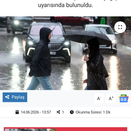
uyarısında bulunuldu.
Paylaş
-
+
A
A
14.06.2026 - 13:57
1
Okunma Süresi: 1 Dk