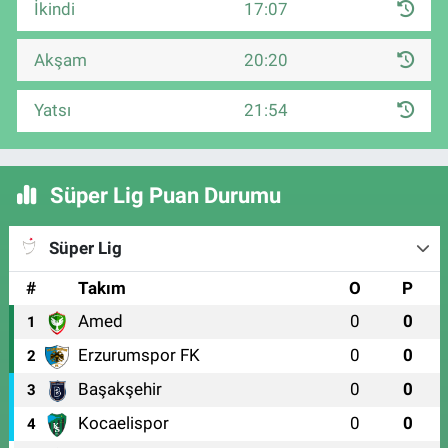
İkindi
17:07
Akşam
20:20
Yatsı
21:54
Süper Lig Puan Durumu
Süper Lig
#
Takım
O
P
Amed
0
0
1
Erzurumspor FK
0
0
2
Başakşehir
0
0
3
Kocaelispor
0
0
4