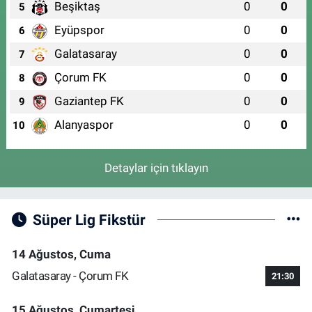
Beşiktaş
0
0
5
Eyüpspor
0
0
6
Galatasaray
0
0
7
Çorum FK
0
0
8
Gaziantep FK
0
0
9
Alanyaspor
0
0
10
Detaylar için tıklayın
Süper Lig Fikstür
14 Ağustos, Cuma
Galatasaray - Çorum FK
21:30
15 Ağustos, Cumartesi