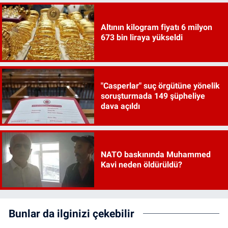
Altının kilogram fiyatı 6 milyon
673 bin liraya yükseldi
"Casperlar" suç örgütüne yönelik
soruşturmada 149 şüpheliye
dava açıldı
NATO baskınında Muhammed
Kavi neden öldürüldü?
Bunlar da ilginizi çekebilir