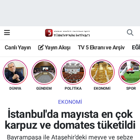
Canlı Yayın
Yayın Akışı
Canlı Yayın
Yayın Akışı
TV 5 Ekranı ve Arşiv
EĞ
TV 5 Ekranı ve Arşiv
DÜNYA
GÜNDEM
POLİTİKA
EKONOMİ
SPOR
EKONOMİ
İstanbul'da mayısta en çok
karpuz ve domates tüketildi
Bayrampaşa ile Ataşehir'deki meyve ve sebze