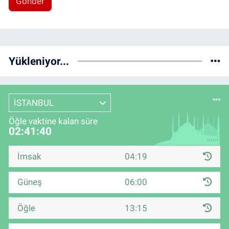
Gönder
Yükleniyor...
İSTANBUL
Öğle vaktine kalan süre
02:41:39
İmsak
04:19
Güneş
06:00
Öğle
13:15