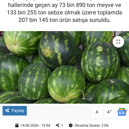
hallerinde geçen ay 73 bin 890 ton meyve ve
133 bin 255 ton sebze olmak üzere toplamda
207 bin 145 ton ürün satışa sunuldu.
Paylaş
-
+
A
A
14.06.2026 - 13:54
1
Okunma Süresi: 2 Dk