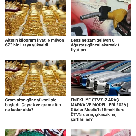
Altının kilogram fiyatı 6 milyon
Benzine zam geliyor! 8
673 bin liraya yükseldi
Ağustos güncel akaryakıt
fiyatları
Gram altın güne yükselişle
EMEKLİYE ÖTV’SİZ ARAÇ
başladı: Çeyrek ve gram altın
MARKA VE MODELLERİ 2026 |
ne kadar oldu?
Gözler Meclis'te! Emeklilere
ÖTV’siz araç çıkacak mı,
şartları ne?