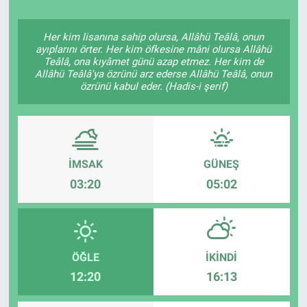
Her kim lisanına sahip olursa, Allâhü Teâlâ, onun
ayıplarını örter. Her kim öfkesine mâni olursa Allâhü
Teâlâ, ona kıyâmet günü azap etmez. Her kim de
Allâhü Teâlâ'ya özrünü arz ederse Allâhü Teâlâ, onun
özrünü kabul eder. (Hadis-i şerif)
İMSAK
GÜNEŞ
03:20
05:02
ÖĞLE
İKINDI
12:20
16:13