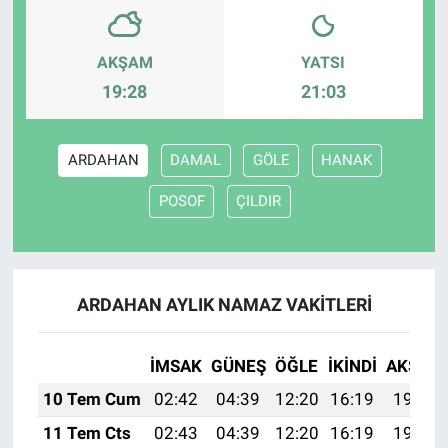
AKŞAM
YATSI
19:28
21:03
ARDAHAN
DAMAL
GÖLE
HANAK
POSOF
ÇILDIR
ARDAHAN AYLIK NAMAZ VAKITLERI
İMSAK
GÜNEŞ
ÖĞLE
İKINDI
AKŞAM
10 Tem Cum
02:42
04:39
12:20
16:19
19:50
11 Tem Cts
02:43
04:39
12:20
16:19
19:50