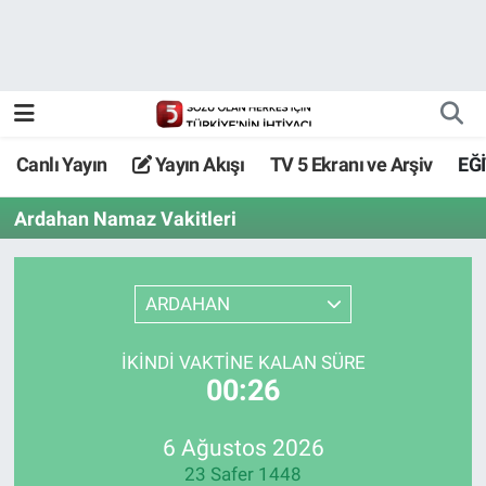
Canlı Yayın
Yayın Akışı
Canlı Yayın
Yayın Akışı
TV 5 Ekranı ve Arşiv
EĞ
TV 5 Ekranı ve Arşiv
Ardahan Namaz Vakitleri
ARDAHAN
İKINDI VAKTİNE KALAN SÜRE
00:26
6 Ağustos 2026
23 Safer 1448