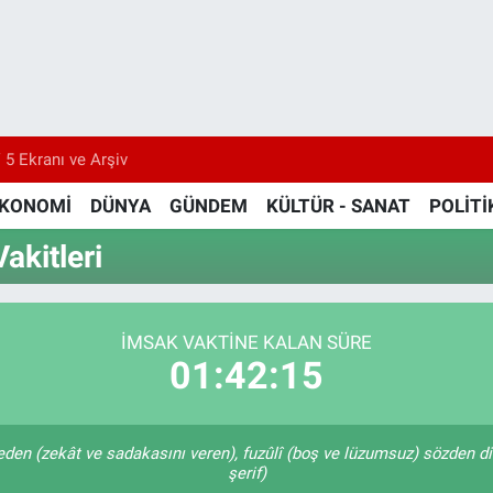
 5 Ekranı ve Arşiv
KONOMİ
DÜNYA
GÜNDEM
KÜLTÜR - SANAT
POLİTİ
akitleri
İMSAK VAKTİNE KALAN SÜRE
01:42:15
k eden (zekât ve sadakasını veren), fuzûlî (boş ve lüzumsuz) sözden di
şerif)