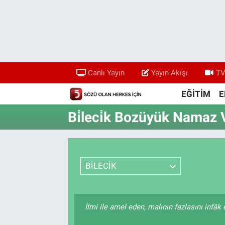
Canlı Yayın
Yayın Akışı
Canlı Yayın
Yayın Akışı
TV
TV 5 Ekranı ve Arşiv
EĞİTİM
E
Bi̇leci̇k Bozüyük Namaz V
BİLECİK
İlmi ile amel eden, malının fazlasını infâ