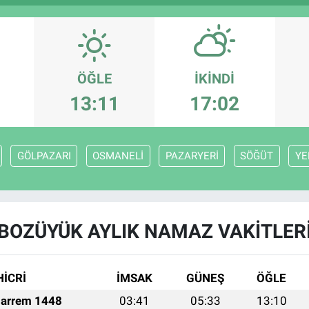
ÖĞLE
İKINDI
13:11
17:02
GÖLPAZARI
OSMANELİ
PAZARYERİ
SÖĞÜT
YE
BOZÜYÜK AYLIK NAMAZ VAKITLER
HİCRİ
İMSAK
GÜNEŞ
ÖĞLE
arrem 1448
03:41
05:33
13:10