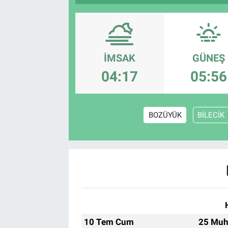
İMSAK
GÜNEŞ
04:17
05:56
BOZÜYÜK
BİLECİK
10 Tem Cum
25 Muh