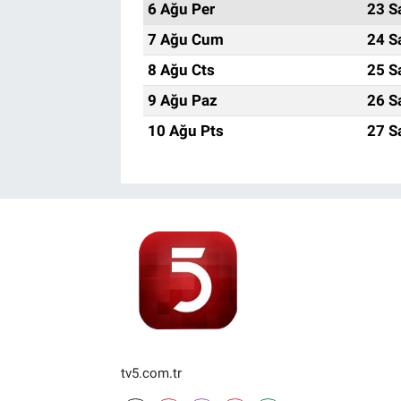
6 Ağu Per
23 S
7 Ağu Cum
24 S
8 Ağu Cts
25 S
9 Ağu Paz
26 S
10 Ağu Pts
27 S
tv5.com.tr