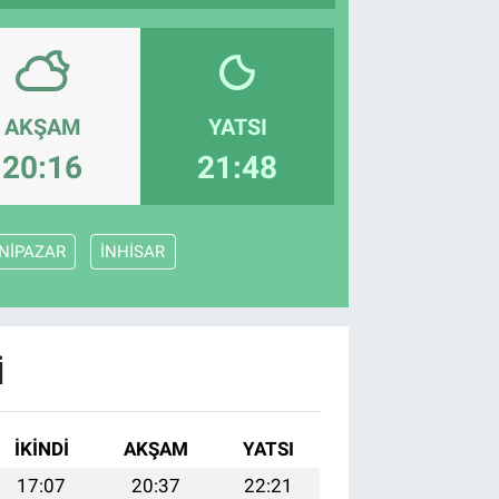
AKŞAM
YATSI
20:16
21:48
NİPAZAR
İNHİSAR
I
İKINDI
AKŞAM
YATSI
17:07
20:37
22:21