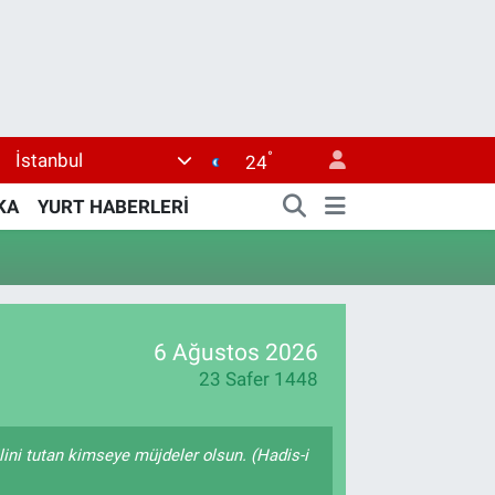
°
İstanbul
24
KA
YURT HABERLERİ
6 Ağustos 2026
23 Safer 1448
lini tutan kimseye müjdeler olsun. (Hadis-i