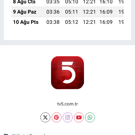
8 Ağu Cts
03:35
05:10
12:21
16:10
19:21
9 Ağu Paz
03:36
05:11
12:21
16:09
19:20
10 Ağu Pts
03:38
05:12
12:21
16:09
19:19
tv5.com.tr