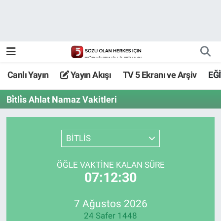
Canlı Yayın
Yayın Akışı
Canlı Yayın
Yayın Akışı
TV 5 Ekranı ve Arşiv
EĞ
TV 5 Ekranı ve Arşiv
Bi̇tli̇s Ahlat Namaz Vakitleri
BİTLİS
ÖĞLE VAKTİNE KALAN SÜRE
07:12:30
7 Ağustos 2026
24 Safer 1448