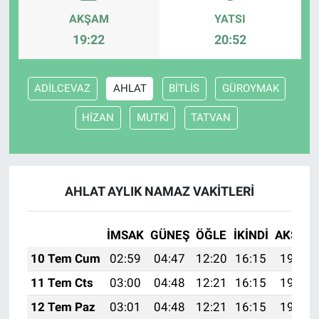
AKŞAM
YATSI
19:22
20:52
ADİLCEVAZ
AHLAT
BİTLİS
GÜROYMAK
HİZAN
MUTKİ
TATVAN
AHLAT AYLIK NAMAZ VAKITLERI
İMSAK
GÜNEŞ
ÖĞLE
İKINDI
AKŞAM
10 Tem Cum
02:59
04:47
12:20
16:15
19:44
11 Tem Cts
03:00
04:48
12:21
16:15
19:44
12 Tem Paz
03:01
04:48
12:21
16:15
19:43