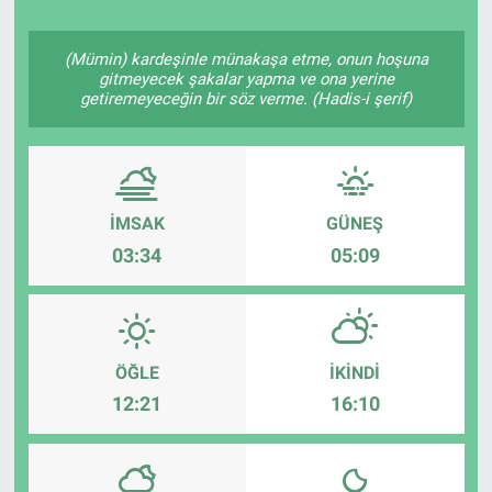
(Mümin) kardeşinle münakaşa etme, onun hoşuna
gitmeyecek şakalar yapma ve ona yerine
getiremeyeceğin bir söz verme. (Hadis-i şerif)
İMSAK
GÜNEŞ
03:34
05:09
ÖĞLE
İKINDI
12:21
16:10