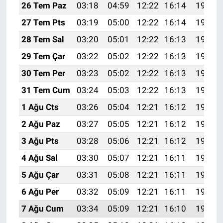
26 Tem Paz
03:18
04:59
12:22
16:14
19:34
27 Tem Pts
03:19
05:00
12:22
16:14
19:34
28 Tem Sal
03:20
05:01
12:22
16:13
19:33
29 Tem Çar
03:22
05:02
12:22
16:13
19:32
30 Tem Per
03:23
05:02
12:22
16:13
19:31
31 Tem Cum
03:24
05:03
12:22
16:13
19:30
1 Ağu Cts
03:26
05:04
12:21
16:12
19:29
2 Ağu Paz
03:27
05:05
12:21
16:12
19:28
3 Ağu Pts
03:28
05:06
12:21
16:12
19:27
4 Ağu Sal
03:30
05:07
12:21
16:11
19:26
5 Ağu Çar
03:31
05:08
12:21
16:11
19:25
6 Ağu Per
03:32
05:09
12:21
16:11
19:24
7 Ağu Cum
03:34
05:09
12:21
16:10
19:22