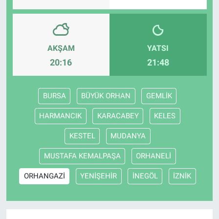
AKŞAM
YATSI
20:16
21:48
BURSA
BÜYÜK ORHAN
GEMLİK
HARMANCIK
KARACABEY
KELES
KESTEL
MUDANYA
MUSTAFA KEMALPAŞA
ORHANELİ
ORHANGAZİ
YENİŞEHİR
İNEGÖL
İZNİK