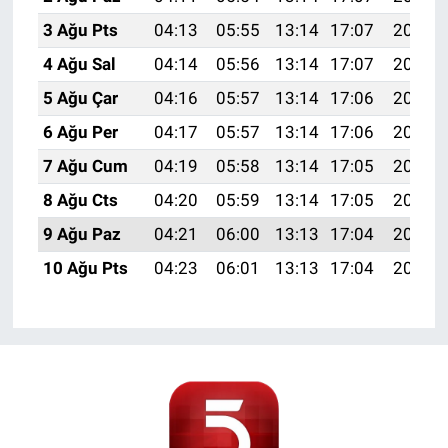
3 Ağu Pts
04:13
05:55
13:14
17:07
20:24
4 Ağu Sal
04:14
05:56
13:14
17:07
20:22
5 Ağu Çar
04:16
05:57
13:14
17:06
20:21
6 Ağu Per
04:17
05:57
13:14
17:06
20:20
7 Ağu Cum
04:19
05:58
13:14
17:05
20:19
8 Ağu Cts
04:20
05:59
13:14
17:05
20:18
9 Ağu Paz
04:21
06:00
13:13
17:04
20:16
10 Ağu Pts
04:23
06:01
13:13
17:04
20:15