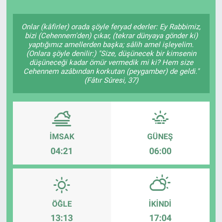
Onlar (kâfirler) orada şöyle feryad ederler: Ey Rabbimiz,
bizi (Cehennem'den) çıkar, (tekrar dünyaya gönder ki)
yaptığımız amellerden başka; sâlih amel işleyelim.
(Onlara şöyle denilir:) "Size, düşünecek bir kimsenin
düşüneceği kadar ömür vermedik mi ki? Hem size
Cehennem azâbından korkutan (peygamber) de geldi."
(Fâtır Sûresi, 37)
İMSAK
GÜNEŞ
04:21
06:00
ÖĞLE
İKINDI
13:13
17:04