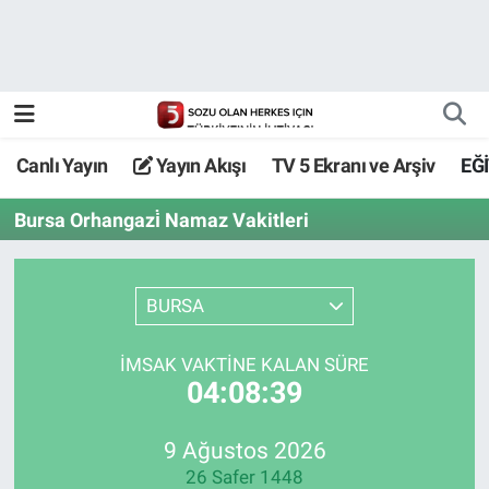
Canlı Yayın
Yayın Akışı
Canlı Yayın
Yayın Akışı
TV 5 Ekranı ve Arşiv
EĞ
TV 5 Ekranı ve Arşiv
Bursa Orhangazi̇ Namaz Vakitleri
BURSA
İMSAK VAKTİNE KALAN SÜRE
04:08:39
9 Ağustos 2026
26 Safer 1448