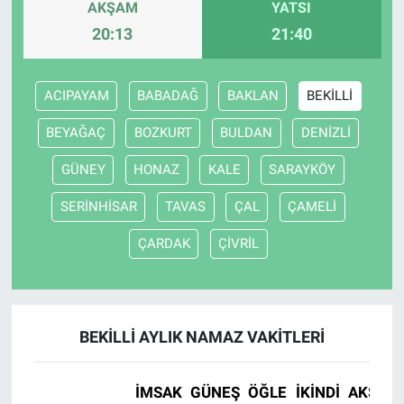
AKŞAM
YATSI
20:13
21:40
ACIPAYAM
BABADAĞ
BAKLAN
BEKİLLİ
BEYAĞAÇ
BOZKURT
BULDAN
DENİZLİ
GÜNEY
HONAZ
KALE
SARAYKÖY
SERİNHİSAR
TAVAS
ÇAL
ÇAMELİ
ÇARDAK
ÇİVRİL
BEKİLLİ AYLIK NAMAZ VAKITLERI
İMSAK
GÜNEŞ
ÖĞLE
İKINDI
AKŞAM