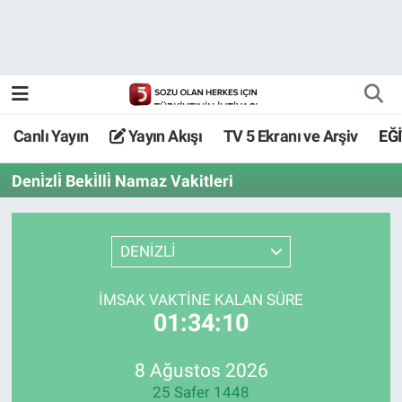
Canlı Yayın
Yayın Akışı
Canlı Yayın
Yayın Akışı
TV 5 Ekranı ve Arşiv
EĞ
TV 5 Ekranı ve Arşiv
Deni̇zli̇ Beki̇lli̇ Namaz Vakitleri
DENİZLİ
İMSAK VAKTİNE KALAN SÜRE
01:34:10
8 Ağustos 2026
25 Safer 1448