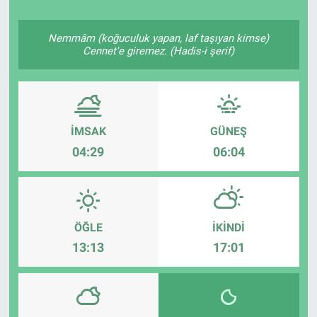
Nemmâm (koğuculuk yapan, laf taşıyan kimse)
Cennet'e giremez. (Hadis-i şerif)
İMSAK
GÜNEŞ
04:29
06:04
ÖĞLE
İKINDI
13:13
17:01