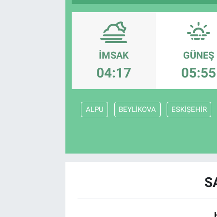
İMSAK
GÜNEŞ
04:17
05:55
ALPU
BEYLİKOVA
ESKİŞEHİR
S