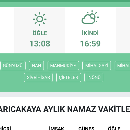
ÖĞLE
İKINDI
13:08
16:59
GÜNYÜZÜ
HAN
MAHMUDİYE
MİHALGAZİ
MİHAL
SİVRİHİSAR
ÇİFTELER
İNÖNÜ
ARICAKAYA AYLIK NAMAZ VAKITLE
HİCRİ
İMSAK
GÜNEŞ
ÖĞLE