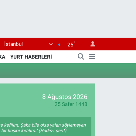
°
İstanbul
25
KA
YURT HABERLERİ
8 Ağustos 2026
25 Safer 1448
ke kefilim. Şaka bile olsa yalan söylemeyen
bir köşke kefilim." (Hadis-i şerif)