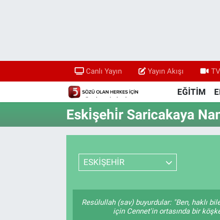
Canlı Yayın
Yayın Akışı
Canlı Yayın
Yayın Akışı
TV
TV 5 Ekranı ve Arşiv
EĞİTİM
E
Eski̇şehi̇r Saricakaya Na
ESKİŞEHİR
Resûlullah (sav) buyurdular: "Ben, haklı b
için Cennet'in ortasında bir köşke