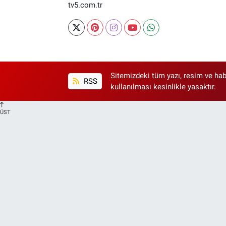
tv5.com.tr
Sitemizdeki tüm yazı, resim ve hab
RSS
kullanılması kesinlikle yasaktır.
ÜST