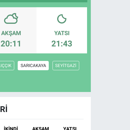
AKŞAM
YATSI
20:11
21:43
IÇÇIK
SARICAKAYA
SEYİTGAZİ
RI
İKINDI
AKŞAM
YATSI