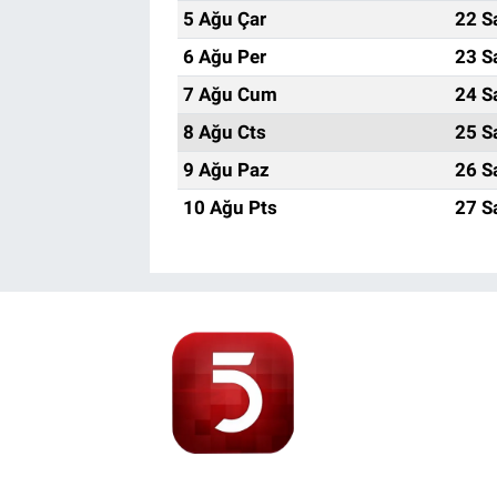
5 Ağu Çar
22 S
6 Ağu Per
23 S
7 Ağu Cum
24 S
8 Ağu Cts
25 S
9 Ağu Paz
26 S
10 Ağu Pts
27 S