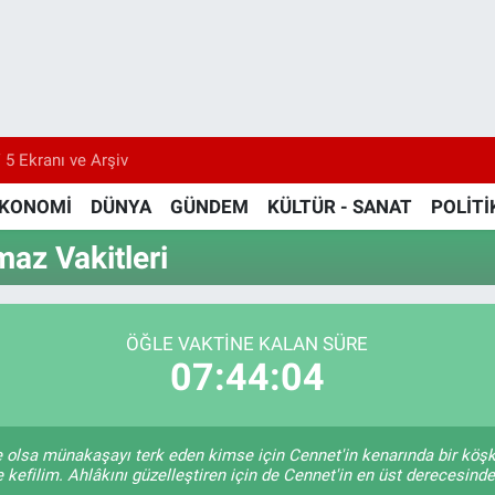
 5 Ekranı ve Arşiv
KONOMİ
DÜNYA
GÜNDEM
KÜLTÜR - SANAT
POLİTİ
maz Vakitleri
ÖĞLE VAKTİNE KALAN SÜRE
07:44:03
ile olsa münakaşayı terk eden kimse için Cennet'in kenarında bir köş
 kefilim. Ahlâkını güzelleştiren için de Cennet'in en üst derecesinde 