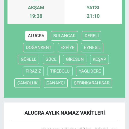
AKŞAM
YATSI
19:38
21:10
ALUCRA
BULANCAK
DERELİ
DOĞANKENT
ESPİYE
EYNESİL
GÖRELE
GÜCE
GİRESUN
KEŞAP
PİRAZİZ
TİREBOLU
YAĞLIDERE
ÇAMOLUK
ÇANAKÇI
ŞEBİNKARAHİSAR
ALUCRA AYLIK NAMAZ VAKITLERI