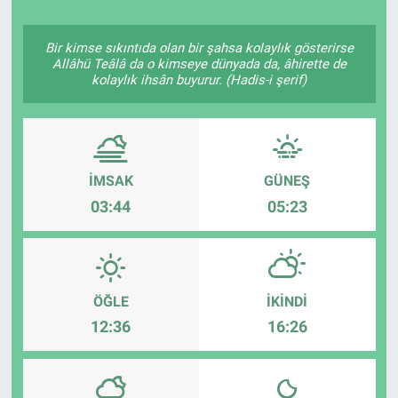
Bir kimse sıkıntıda olan bir şahsa kolaylık gösterirse
Allâhü Teâlâ da o kimseye dünyada da, âhirette de
kolaylık ihsân buyurur. (Hadis-i şerif)
İMSAK
GÜNEŞ
03:44
05:23
ÖĞLE
İKINDI
12:36
16:26