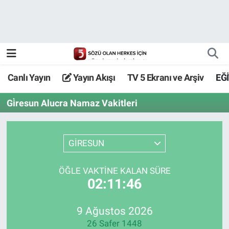
Canlı Yayın
Yayın Akışı
Canlı Yayın
Yayın Akışı
TV 5 Ekranı ve Arşiv
EĞ
TV 5 Ekranı ve Arşiv
Gi̇resun Alucra Namaz Vakitleri
GİRESUN
ÖĞLE VAKTİNE KALAN SÜRE
02:11:46
9 Ağustos 2026
26 Safer 1448