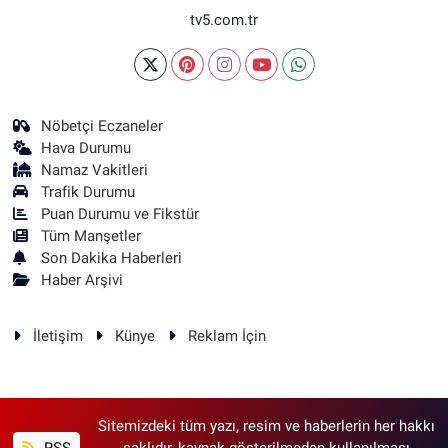
tv5.com.tr
Nöbetçi Eczaneler
Hava Durumu
Namaz Vakitleri
Trafik Durumu
Puan Durumu ve Fikstür
Tüm Manşetler
Son Dakika Haberleri
Haber Arşivi
İletişim
Künye
Reklam İçin
Sitemizdeki tüm yazı, resim ve haberlerin her hakkı