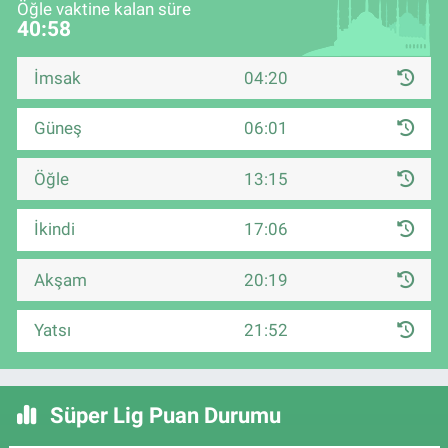
Öğle vaktine kalan süre
40:57
İmsak
04:20
Güneş
06:01
Öğle
13:15
İkindi
17:06
Akşam
20:19
Yatsı
21:52
Süper Lig Puan Durumu