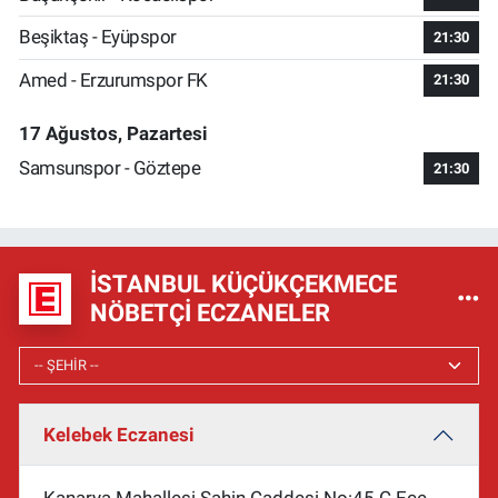
Beşiktaş - Eyüpspor
21:30
Amed - Erzurumspor FK
21:30
17 Ağustos, Pazartesi
Samsunspor - Göztepe
21:30
İSTANBUL KÜÇÜKÇEKMECE
NÖBETÇI ECZANELER
Kelebek Eczanesi
Kanarya Mahallesi Şahin Caddesi No:45 C Ece