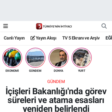
Canlı Yayın
Yayın Akışı
Canlı Yayın
Yayın Akışı
TV 5 Ekranı ve Arşiv
EĞ
TV 5 Ekranı ve Arşiv
EKONOMİ
GÜNDEM
DÜNYA
YURT
GÜNDEM
İçişleri Bakanlığı'nda görev
süreleri ve atama esasları
yeniden belirlendi