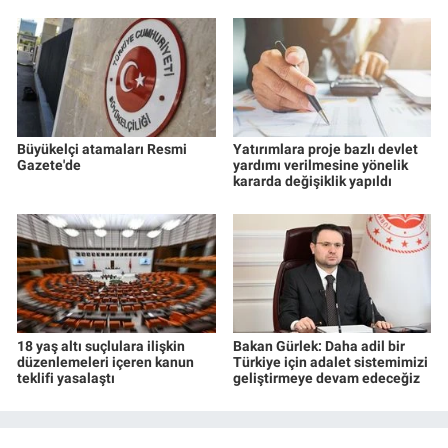
Büyükelçi atamaları Resmi
Yatırımlara proje bazlı devlet
Gazete'de
yardımı verilmesine yönelik
kararda değişiklik yapıldı
18 yaş altı suçlulara ilişkin
Bakan Gürlek: Daha adil bir
düzenlemeleri içeren kanun
Türkiye için adalet sistemimizi
teklifi yasalaştı
geliştirmeye devam edeceğiz