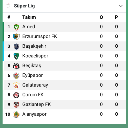
Süper Lig
#
Takım
O
P
Amed
0
0
1
Erzurumspor FK
0
0
2
Başakşehir
0
0
3
Kocaelispor
0
0
4
Beşiktaş
0
0
5
Eyüpspor
0
0
6
Galatasaray
0
0
7
Çorum FK
0
0
8
Gaziantep FK
0
0
9
Alanyaspor
0
0
10