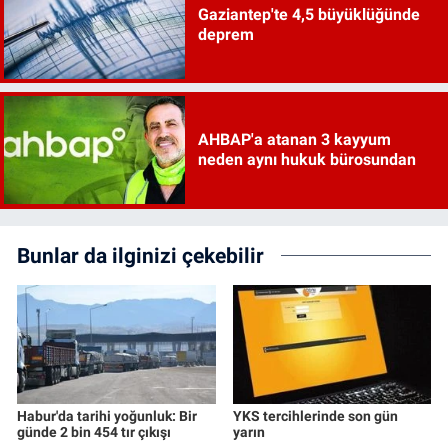
Gaziantep'te 4,5 büyüklüğünde
deprem
AHBAP'a atanan 3 kayyum
neden aynı hukuk bürosundan
Bunlar da ilginizi çekebilir
Habur'da tarihi yoğunluk: Bir
YKS tercihlerinde son gün
günde 2 bin 454 tır çıkışı
yarın