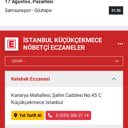
17 Ağustos, Pazartesi
Samsunspor - Göztepe
21:30
İSTANBUL KÜÇÜKÇEKMECE
NÖBETÇI ECZANELER
Kelebek Eczanesi
Kanarya Mahallesi, Şahin Caddesi No:45 C
Küçükçekmece İstanbul
Yol Tarifi Al
0 (533) 306 21 14