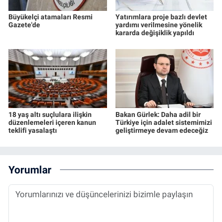
Büyükelçi atamaları Resmi
Yatırımlara proje bazlı devlet
Gazete'de
yardımı verilmesine yönelik
kararda değişiklik yapıldı
18 yaş altı suçlulara ilişkin
Bakan Gürlek: Daha adil bir
düzenlemeleri içeren kanun
Türkiye için adalet sistemimizi
teklifi yasalaştı
geliştirmeye devam edeceğiz
Yorumlar