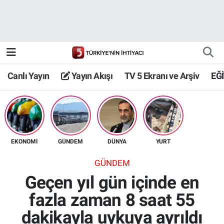
Canlı Yayın
Yayın Akışı
Canlı Yayın
Yayın Akışı
TV 5 Ekranı ve Arşiv
EĞ
TV 5 Ekranı ve Arşiv
EKONOMİ
GÜNDEM
DÜNYA
YURT
GÜNDEM
Geçen yıl gün içinde en
fazla zaman 8 saat 55
dakikayla uykuya ayrıldı