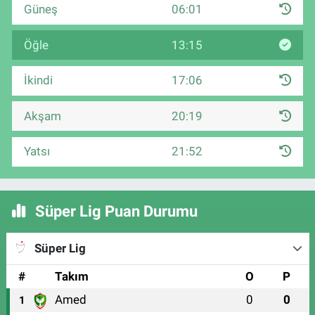
Güneş
06:01
Öğle
13:15
İkindi
17:06
Akşam
20:19
Yatsı
21:52
Süper Lig Puan Durumu
Süper Lig
#
Takım
O
P
Amed
0
0
1