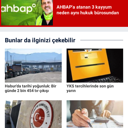
AHBAP'a atanan 3 kayyum
neden aynı hukuk bürosundan
Bunlar da ilginizi çekebilir
Habur'da tarihi yoğunluk: Bir
YKS tercihlerinde son gün
günde 2 bin 454 tır çıkışı
yarın