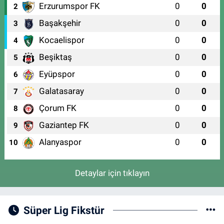
Erzurumspor FK
0
0
2
Başakşehir
0
0
3
Kocaelispor
0
0
4
Beşiktaş
0
0
5
Eyüpspor
0
0
6
Galatasaray
0
0
7
Çorum FK
0
0
8
Gaziantep FK
0
0
9
Alanyaspor
0
0
10
Detaylar için tıklayın
Süper Lig Fikstür