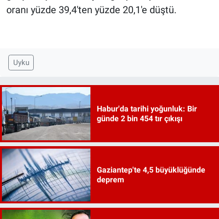
oranı yüzde 39,4'ten yüzde 20,1'e düştü.
Uyku
Habur'da tarihi yoğunluk: Bir
günde 2 bin 454 tır çıkışı
Gaziantep'te 4,5 büyüklüğünde
deprem