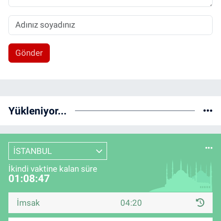
Gönder
Yükleniyor...
İSTANBUL
İkindi vaktine kalan süre
01:08:46
İmsak
04:20