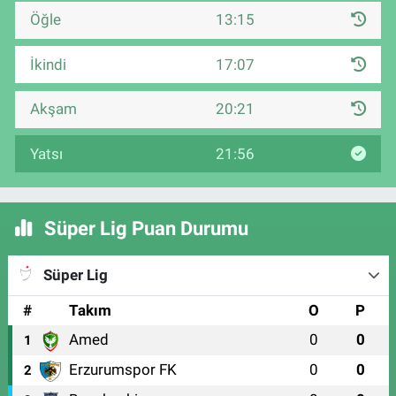
Öğle
13:15
İkindi
17:07
Akşam
20:21
Yatsı
21:56
Süper Lig Puan Durumu
Süper Lig
#
Takım
O
P
Amed
0
0
1
Erzurumspor FK
0
0
2