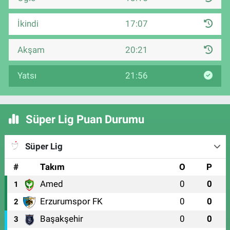
İkindi
17:07
Akşam
20:21
Yatsı
21:56
Süper Lig Puan Durumu
Süper Lig
#
Takım
O
P
Amed
0
0
1
Erzurumspor FK
0
0
2
Başakşehir
0
0
3