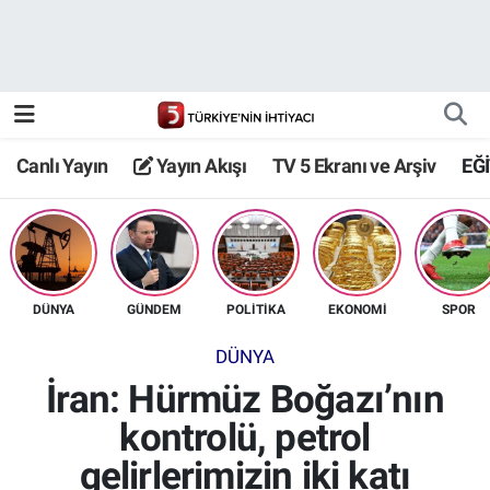
Canlı Yayın
Yayın Akışı
Canlı Yayın
Yayın Akışı
TV 5 Ekranı ve Arşiv
EĞ
TV 5 Ekranı ve Arşiv
DÜNYA
GÜNDEM
POLİTİKA
EKONOMİ
SPOR
DÜNYA
İran: Hürmüz Boğazı’nın
kontrolü, petrol
gelirlerimizin iki katı