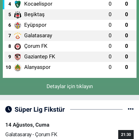
Kocaelispor
0
0
4
Beşiktaş
0
0
5
Eyüpspor
0
0
6
Galatasaray
0
0
7
Çorum FK
0
0
8
Gaziantep FK
0
0
9
Alanyaspor
0
0
10
Detaylar için tıklayın
Süper Lig Fikstür
14 Ağustos, Cuma
Galatasaray - Çorum FK
21:30