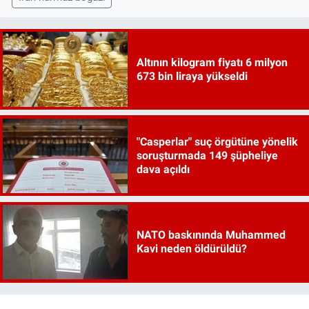
Altının kilogram fiyatı 6 milyon
673 bin liraya yükseldi
"Casperlar" suç örgütüne yönelik
soruşturmada 149 şüpheliye
dava açıldı
NATO baskınında Muhammed
Kavi neden öldürüldü?