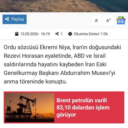
Paylaş
-
+
A
A
13.05.2026 - 16:19
1
Okunma Süresi: 1 Dk
Ordu sözcüsü Ekremi Niya, İran'ın doğusundaki
Rezevi Horasan eyaletinde, ABD ve İsrail
saldırılarında hayatını kaybeden İran Eski
Genelkurmay Başkanı Abdurrahim Musevi’yi
anma töreninde konuştu.
Brent petrolün varili
83,10 dolardan işlem
görüyor