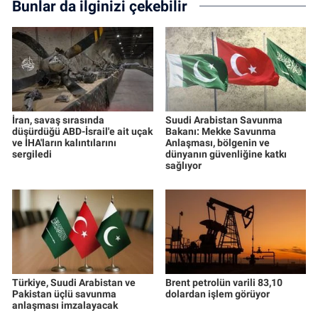
Bunlar da ilginizi çekebilir
İran, savaş sırasında
Suudi Arabistan Savunma
düşürdüğü ABD-İsrail'e ait uçak
Bakanı: Mekke Savunma
ve İHA'ların kalıntılarını
Anlaşması, bölgenin ve
sergiledi
dünyanın güvenliğine katkı
sağlıyor
Türkiye, Suudi Arabistan ve
Brent petrolün varili 83,10
Pakistan üçlü savunma
dolardan işlem görüyor
anlaşması imzalayacak