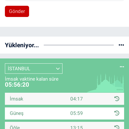
Gönder
Yükleniyor...
İSTANBUL
İmsak vaktine kalan süre
05:56:20
İmsak
04:17
Güneş
05:59
Öğle
13:15