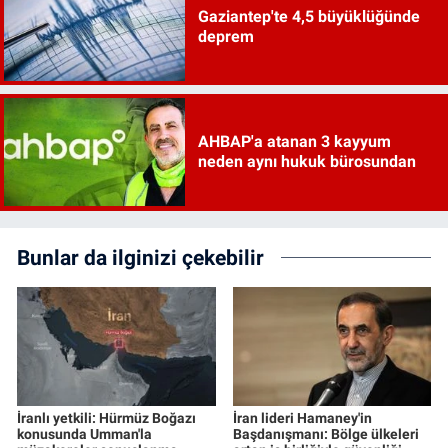
Gaziantep'te 4,5 büyüklüğünde
deprem
AHBAP'a atanan 3 kayyum
neden aynı hukuk bürosundan
Bunlar da ilginizi çekebilir
İranlı yetkili: Hürmüz Boğazı
İran lideri Hamaney'in
konusunda Umman'la
Başdanışmanı: Bölge ülkeleri