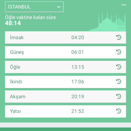
İSTANBUL
Öğle vaktine kalan süre
48:13
İmsak
04:20
Güneş
06:01
Öğle
13:15
İkindi
17:06
Akşam
20:19
Yatsı
21:52