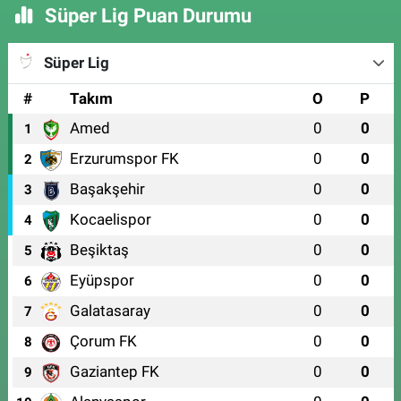
Süper Lig Puan Durumu
Süper Lig
#
Takım
O
P
Amed
0
0
1
Erzurumspor FK
0
0
2
Başakşehir
0
0
3
Kocaelispor
0
0
4
Beşiktaş
0
0
5
Eyüpspor
0
0
6
Galatasaray
0
0
7
Çorum FK
0
0
8
Gaziantep FK
0
0
9