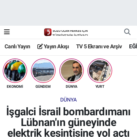
Canlı Yayın
Yayın Akışı
Canlı Yayın
Yayın Akışı
TV 5 Ekranı ve Arşiv
EĞ
TV 5 Ekranı ve Arşiv
EKONOMİ
GÜNDEM
DÜNYA
YURT
DÜNYA
İşgalci İsrail bombardımanı
Lübnan'ın güneyinde
elektrik kesintisine yol açtı