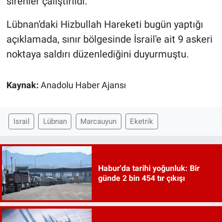
sirenler çalıştırıldı.
Lübnan'daki Hizbullah Hareketi bugün yaptığı
açıklamada, sınır bölgesinde İsrail'e ait 9 askeri
noktaya saldırı düzenlediğini duyurmuştu.
Kaynak:
Anadolu Haber Ajansı
Israil
Lübnan
Marcauyun
Eketrik
Habur'da tarihi yoğunluk: Bir
günde 2 bin 454 tır çıkışı