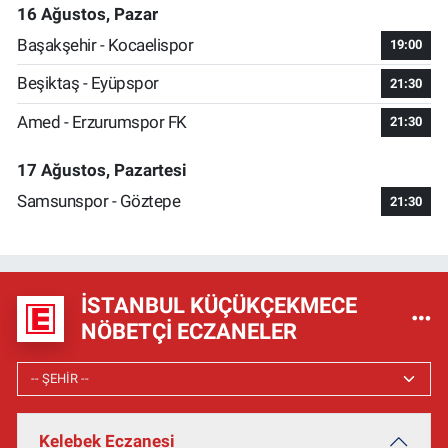
16 Ağustos, Pazar
Başakşehir - Kocaelispor
19:00
Beşiktaş - Eyüpspor
21:30
Amed - Erzurumspor FK
21:30
17 Ağustos, Pazartesi
Samsunspor - Göztepe
21:30
İSTANBUL KÜÇÜKÇEKMECE
NÖBETÇI ECZANELER
Kelebek Eczanesi