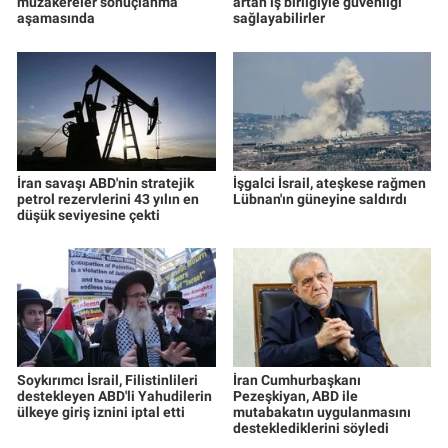
müzakereler sonuçlanma
artan iş birliğiyle güvenliği
aşamasında
sağlayabilirler
İran savaşı ABD'nin stratejik
İşgalci İsrail, ateşkese rağmen
petrol rezervlerini 43 yılın en
Lübnan'ın güneyine saldırdı
düşük seviyesine çekti
Soykırımcı İsrail, Filistinlileri
İran Cumhurbaşkanı
destekleyen ABD'li Yahudilerin
Pezeşkiyan, ABD ile
ülkeye giriş iznini iptal etti
mutabakatın uygulanmasını
desteklediklerini söyledi