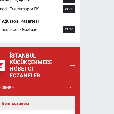
ed - Erzurumspor FK
21:30
 Ağustos, Pazartesi
msunspor - Göztepe
21:30
İSTANBUL
KÜÇÜKÇEKMECE
NÖBETÇI
ECZANELER
İrem Eczanesi