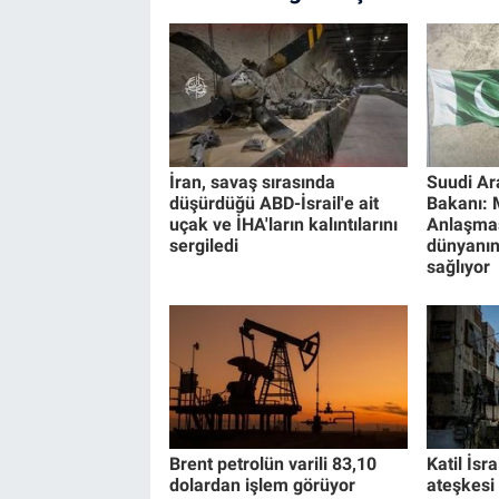
İran, savaş sırasında
Suudi A
düşürdüğü ABD-İsrail'e ait
Bakanı:
uçak ve İHA'ların kalıntılarını
Anlaşmas
sergiledi
dünyanın
sağlıyor
Brent petrolün varili 83,10
Katil İsr
dolardan işlem görüyor
ateşkesi