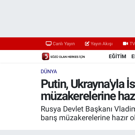
Canlı Yayın
Yayın Akışı
Canlı Yayın
Yayın Akışı
TV
TV 5 Ekranı ve Arşiv
EĞİTİM
E
DÜNYA
Putin, Ukrayna'yla İ
müzakerelerine hazı
Rusya Devlet Başkanı Vladim
barış müzakerelerine hazır old