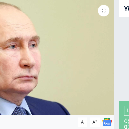
Y
Öğ
-
+
A
A
0