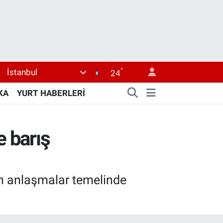
°
İstanbul
24
KA
YURT HABERLERİ
e barış
an anlaşmalar temelinde