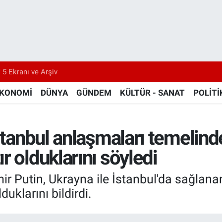
 5 Ekranı ve Arşiv
KONOMİ
DÜNYA
GÜNDEM
KÜLTÜR - SANAT
POLİTİ
stanbul anlaşmaları temelind
r olduklarını söyledi
ir Putin, Ukrayna ile İstanbul'da sağlan
uklarını bildirdi.