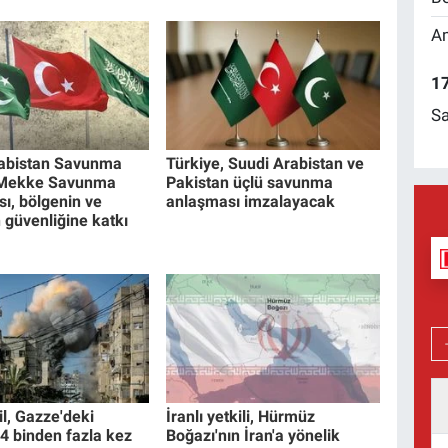
Am
17
Sa
rabistan Savunma
Türkiye, Suudi Arabistan ve
 Mekke Savunma
Pakistan üçlü savunma
ı, bölgenin ve
anlaşması imzalayacak
 güvenliğine katkı
ail, Gazze'deki
İranlı yetkili, Hürmüz
 4 binden fazla kez
Boğazı'nın İran'a yönelik