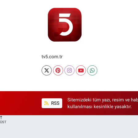
tv5.com.tr
Sitemizdeki tüm yazı, resim ve hab
RSS
kullanılması kesinlikle yasaktır.
ÜST