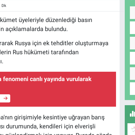
1 Dk
kümet üyeleriyle düzenlediği basın
kin açıklamalarda bulundu.
rarak Rusya için ek tehditler oluşturmaya
itlerin Rus hükümeti tarafından
ı.
 fenomeni canlı yayında vurularak
e
a'nın girişimiyle kesintiye uğrayan barış
 durumunda, kendileri için elverişli