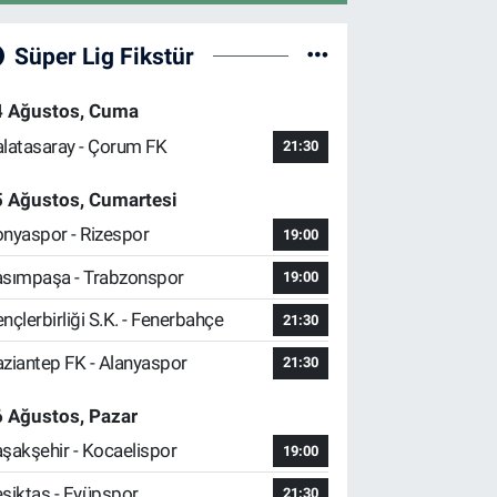
Süper Lig Fikstür
4 Ağustos, Cuma
latasaray - Çorum FK
21:30
5 Ağustos, Cumartesi
nyaspor - Rizespor
19:00
sımpaşa - Trabzonspor
19:00
nçlerbirliği S.K. - Fenerbahçe
21:30
ziantep FK - Alanyaspor
21:30
 Ağustos, Pazar
şakşehir - Kocaelispor
19:00
şiktaş - Eyüpspor
21:30