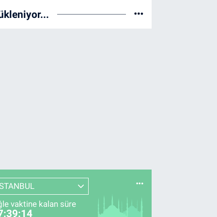
ükleniyor...
İSTANBUL
le vaktine kalan süre
7:39:13