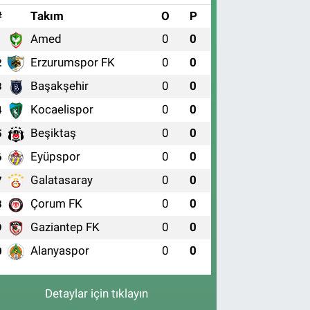
#
Takım
O
P
Amed
0
0
1
Erzurumspor FK
0
0
2
Başakşehir
0
0
3
Kocaelispor
0
0
4
Beşiktaş
0
0
5
Eyüpspor
0
0
6
Galatasaray
0
0
7
Çorum FK
0
0
8
Gaziantep FK
0
0
9
Alanyaspor
0
0
0
Detaylar için tıklayın