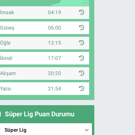
İmsak
04:19
Güneş
06:00
Öğle
13:15
İkindi
17:07
Akşam
20:20
Yatsı
21:54
Süper Lig Puan Durumu
Süper Lig