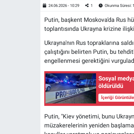
24.06.2026 - 10:29
1
Okunma Süresi: 
Putin, başkent Moskova'da Rus hü
toplantısında Ukrayna krizine iliş
Ukrayna'nın Rus topraklarına saldı
çalıştığını belirten Putin, bu tehd
engellenmesi gerektiğini vurgulad
Sosyal medya
öldürüldü
İçeriği Görüntül
Putin, "Kiev yönetimi, bunu Ukrayn
müzakerelerinin yeniden başlaması