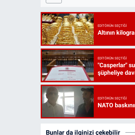
EDITÖRÜN SEÇTIĞI
Altının kilogr
EDITÖRÜN SEÇTIĞI
"Casperlar" s
şüpheliye dava
EDITÖRÜN SEÇTIĞI
NATO baskını
Bunlar da ilginizi çekebilir