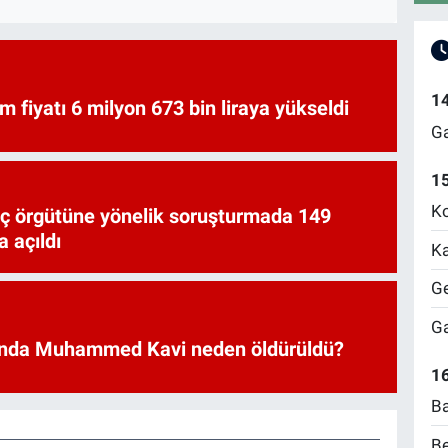
1
am fiyatı 6 milyon 673 bin liraya yükseldi
Ga
1
Ko
uç örgütüne yönelik soruşturmada 149
 açıldı
Ka
Ge
Ga
nda Muhammed Kavi neden öldürüldü?
16
Ba
Be