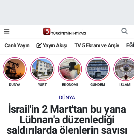
Canlı Yayın
Yayın Akışı
Canlı Yayın
Yayın Akışı
TV 5 Ekranı ve Arşiv
EĞ
TV 5 Ekranı ve Arşiv
DÜNYA
YURT
EKONOMİ
GÜNDEM
İSLAMİ
DÜNYA
İsrail'in 2 Mart'tan bu yana
Lübnan'a düzenlediği
saldırılarda ölenlerin sayısı