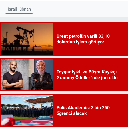
Israil lübnan
Brent petrolün varili 83,10
dolardan işlem görüyor
Toygar Işıklı ve Büşra Kayıkçı
Grammy Ödülleri'nde jüri oldu
Polis Akademisi 3 bin 250
öğrenci alacak