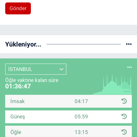
Gönder
Yükleniyor...
İSTANBUL
Öğle vaktine kalan süre
01:36:46
İmsak
04:17
Güneş
05:59
Öğle
13:15