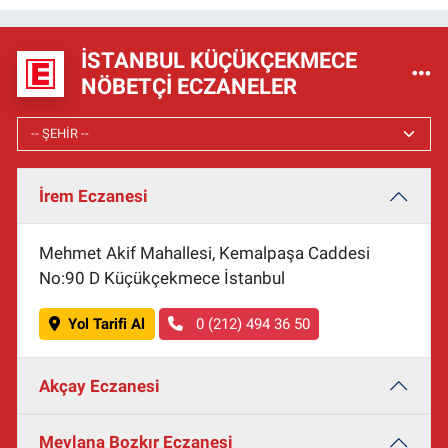
İSTANBUL KÜÇÜKÇEKMECE
NÖBETÇI ECZANELER
İrem Eczanesi
Mehmet Akif Mahallesi, Kemalpaşa Caddesi
No:90 D Küçükçekmece İstanbul
Yol Tarifi Al
0 (212) 494 36 50
Akçay Eczanesi
Mevlana Bozkır Eczanesi