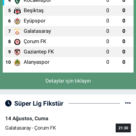
4
Beşiktaş
0
0
5
Eyüpspor
0
0
6
Galatasaray
0
0
7
Çorum FK
0
0
8
Gaziantep FK
0
0
9
Alanyaspor
0
0
10
Detaylar için tıklayın
Süper Lig Fikstür
14 Ağustos, Cuma
Galatasaray - Çorum FK
21:30