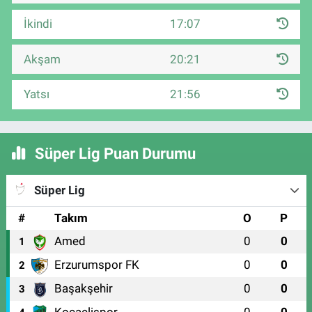
İkindi
17:07
Akşam
20:21
Yatsı
21:56
Süper Lig Puan Durumu
Süper Lig
#
Takım
O
P
Amed
0
0
1
Erzurumspor FK
0
0
2
Başakşehir
0
0
3
Kocaelispor
0
0