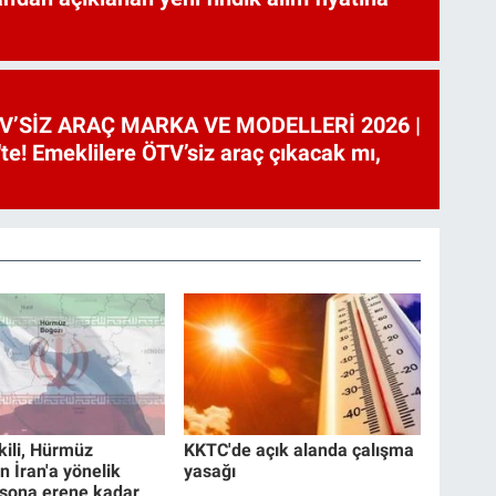
V’SİZ ARAÇ MARKA VE MODELLERİ 2026 |
te! Emeklilere ÖTV’siz araç çıkacak mı,
tkili, Hürmüz
KKTC'de açık alanda çalışma
n İran'a yönelik
yasağı
r sona erene kadar