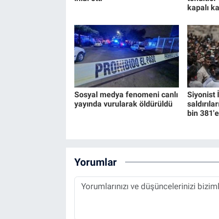
kapalı ka
Sosyal medya fenomeni canlı
Siyonist 
yayında vurularak öldürüldü
saldırıla
bin 381'e
Yorumlar