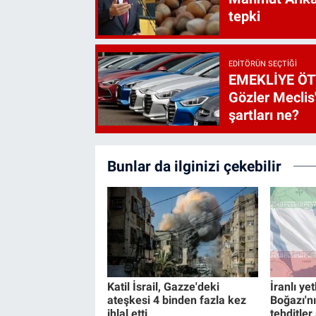
tepki
EDITÖRÜN SEÇTIĞI
EMEKLİYE ÖT
Gözler Meclis'
şartları ne?
Bunlar da ilginizi çekebilir
Katil İsrail, Gazze'deki
İranlı ye
ateşkesi 4 binden fazla kez
Boğazı'nı
ihlal etti
tehditle