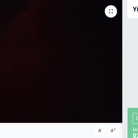
Y
İm
-
+
A
A
0