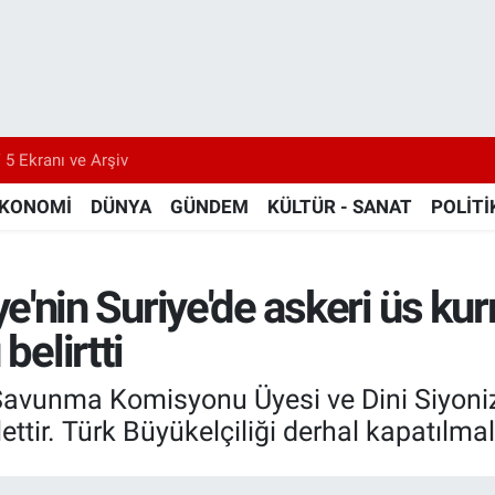
 5 Ekranı ve Arşiv
KONOMİ
DÜNYA
GÜNDEM
KÜLTÜR - SANAT
POLİTİ
kiye'nin Suriye'de askeri üs kur
belirtti
ve Savunma Komisyonu Üyesi ve Dini Siyoni
ttir. Türk Büyükelçiliği derhal kapatılmalı