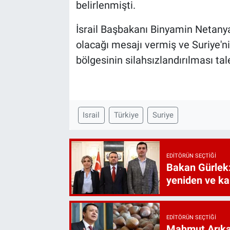
belirlenmişti.
İsrail Başbakanı Binyamin Netanyah
olacağı mesajı vermiş ve Suriye'n
bölgesinin silahsızlandırılması t
Israil
Türkiye
Suriye
EDITÖRÜN SEÇTIĞI
Bakan Gürlek:
yeniden ve ka
EDITÖRÜN SEÇTIĞI
Mahmut Arıkan