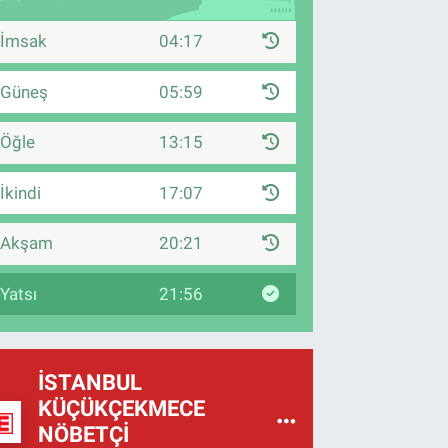
İmsak
04:17
Güneş
05:59
Öğle
13:15
İkindi
17:07
Akşam
20:21
Yatsı
21:56
İSTANBUL
KÜÇÜKÇEKMECE
NÖBETÇI