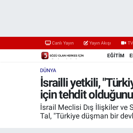
Canlı Yayın
Yayın Akışı
Canlı Yayın
Yayın Akışı
TV
TV 5 Ekranı ve Arşiv
EĞİTİM
E
DÜNYA
İsrailli yetkili, "Tür
için tehdit olduğunu 
İsrail Meclisi Dış İlişkiler 
Tal, "Türkiye düşman bir devle