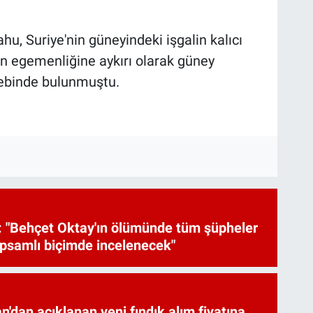
u, Suriye'nin güneyindeki işgalin kalıcı
in egemenliğine aykırı olarak güney
alebinde bulunmuştu.
 "Behçet Oktay'ın ölümünde tüm şüpheler
psamlı biçimde incelenecek"
'dan açıklanan yeni fındık alım fiyatına