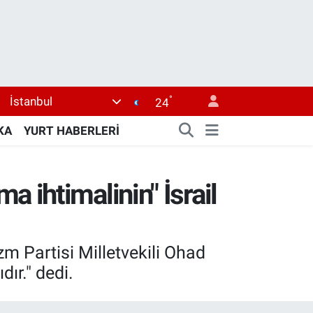
°
İstanbul
24
KA
YURT HABERLERİ
ma ihtimalinin" İsrail
zm Partisi Milletvekili Ohad
dır." dedi.