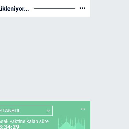
ükleniyor...
İSTANBUL
sak vaktine kalan süre
3:34:28