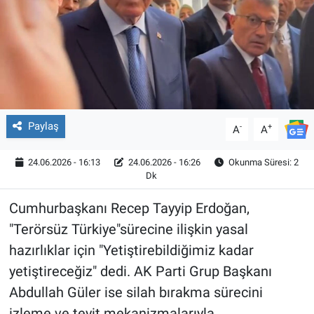
Paylaş
-
+
A
A
24.06.2026 - 16:13
24.06.2026 - 16:26
Okunma Süresi: 2
Dk
Cumhurbaşkanı Recep Tayyip Erdoğan,
"Terörsüz Türkiye"sürecine ilişkin yasal
hazırlıklar için "Yetiştirebildiğimiz kadar
yetiştireceğiz" dedi. AK Parti Grup Başkanı
Abdullah Güler ise silah bırakma sürecini
izleme ve teyit mekanizmalarıyla