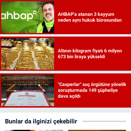
AHBAP'a atanan 3 kayyum
neden aynı hukuk bürosundan
Altının kilogram fiyatı 6 milyon
673 bin liraya yükseldi
"Casperlar" suç örgütüne yönelik
soruşturmada 149 şüpheliye
dava açıldı
Bunlar da ilginizi çekebilir