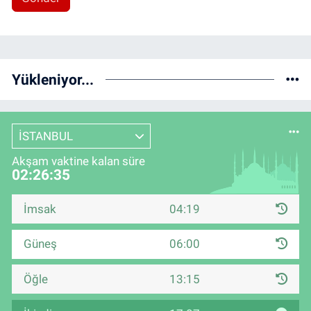
Yükleniyor...
İSTANBUL
Akşam vaktine kalan süre
02:26:34
İmsak
04:19
Güneş
06:00
Öğle
13:15