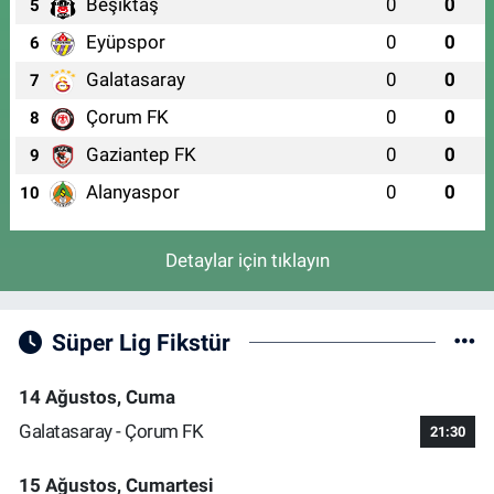
Beşiktaş
0
0
5
Eyüpspor
0
0
6
Galatasaray
0
0
7
Çorum FK
0
0
8
Gaziantep FK
0
0
9
Alanyaspor
0
0
10
Detaylar için tıklayın
Süper Lig Fikstür
14 Ağustos, Cuma
Galatasaray - Çorum FK
21:30
15 Ağustos, Cumartesi