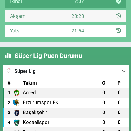
İkindi
17:07
Akşam
20:20
Yatsı
21:54
Süper Lig Puan Durumu
Süper Lig
#
Takım
O
P
Amed
0
0
1
Erzurumspor FK
0
0
2
Başakşehir
0
0
3
Kocaelispor
0
0
4