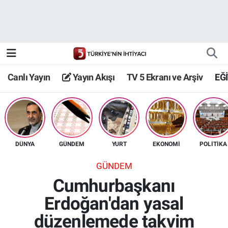
Canlı Yayın
Yayın Akışı
Canlı Yayın
Yayın Akışı
TV 5 Ekranı ve Arşiv
EĞ
TV 5 Ekranı ve Arşiv
DÜNYA
GÜNDEM
YURT
EKONOMİ
POLİTİKA
GÜNDEM
Cumhurbaşkanı
Erdoğan'dan yasal
düzenlemede takvim