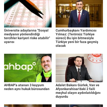
Üniversite adaylarına "Sosyal
Cumhurbaşkanı Yardımcısı
medyanın yönlendirdiği
Yılmaz: (Terörsüz Türkiye
tercihler kariyeri riske atabilir"
süreci) Bu işin bitmesiyle
uyarısı
Türkiye yeni bir faza geçmiş
olacak
AHBAP'a atanan 3 kayyum
Adalet Bakanı Gürlek, Van ve
neden aynı hukuk bürosundan
Afyonkarahisar'daki 2 faili
meçhul olayın aydınlatıldığını
duyurdu