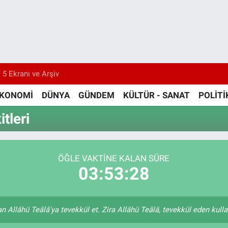
 5 Ekranı ve Arşiv
KONOMİ
DÜNYA
GÜNDEM
KÜLTÜR - SANAT
POLİTİ
tleri
ÖĞLE VAKTİNE KALAN SÜRE
03:53:27
 Allâhü Teâlâ'ya tevekkül et. Zira Allâhü Teâlâ, tevekkül eden kulları