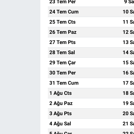
23 Tem Per
9 Sa
24 Tem Cum
10 S
25 Tem Cts
11 S
26 Tem Paz
12 S
27 Tem Pts
13 S
28 Tem Sal
14 S
29 Tem Çar
15 S
30 Tem Per
16 S
31 Tem Cum
17 S
1 Ağu Cts
18 S
2 Ağu Paz
19 S
3 Ağu Pts
20 S
4 Ağu Sal
21 S
5 Ağu Çar
22 S