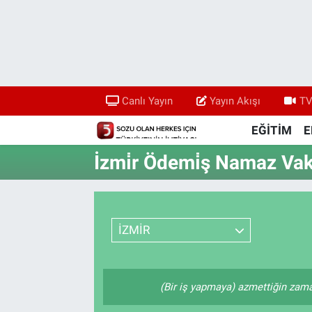
Canlı Yayın
Yayın Akışı
Canlı Yayın
Yayın Akışı
TV
TV 5 Ekranı ve Arşiv
EĞİTİM
E
İzmi̇r Ödemi̇ş Namaz Vaki
İZMİR
(Bir iş yapmaya) azmettiğin zaman