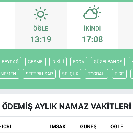
ÖĞLE
İKINDI
13:19
17:08
BEYDAĞ
CEŞME
DİKİLİ
FOÇA
GÜZELBAHÇE
ENEMEN
SEFERIHİSAR
SELÇUK
TORBALI
TİRE
ÖDEMİŞ AYLIK NAMAZ VAKITLERI
HİCRİ
İMSAK
GÜNEŞ
ÖĞLE