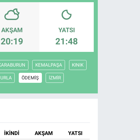
AKŞAM
YATSI
20:19
21:48
KARABURUN
KEMALPAŞA
KINIK
URLA
ÖDEMİŞ
İZMİR
İKINDI
AKŞAM
YATSI