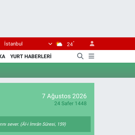
°
İstanbul
24
KA
YURT HABERLERİ
7 Ağustos 2026
24 Safer 1448
nı sever. (Âl-i İmrân Sûresi, 159)