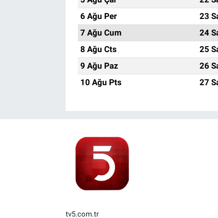
6 Ağu Per
23 S
7 Ağu Cum
24 S
8 Ağu Cts
25 S
9 Ağu Paz
26 S
10 Ağu Pts
27 S
tv5.com.tr