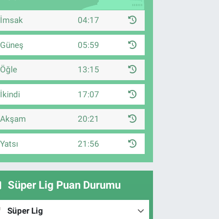
İmsak
04:17
Güneş
05:59
Öğle
13:15
İkindi
17:07
Akşam
20:21
Yatsı
21:56
Süper Lig Puan Durumu
Süper Lig