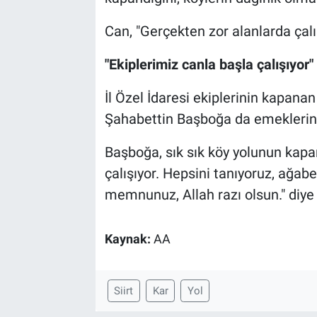
Can, "Gerçekten zor alanlarda çalış
"Ekiplerimiz canla başla çalışıyor"
İl Özel İdaresi ekiplerinin kapana
Şahabettin Başboğa da emeklerind
Başboğa, sık sık köy yolunun kapan
çalışıyor. Hepsini tanıyoruz, ağa
memnunuz, Allah razı olsun." diye
Kaynak:
AA
Siirt
Kar
Yol