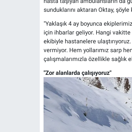
hasta taşıyan ambulansların da gü
sunduklarını aktaran Oktay, şöyle
"Yaklaşık 4 ay boyunca ekiplerimiz 
için ihbarlar geliyor. Hangi vakitt
ekibiyle hastanelere ulaştırıyoruz
vermiyor. Hem yollarımız sarp hem 
çalışmalarımızla özellikle sağlık e
"Zor alanlarda çalışıyoruz"