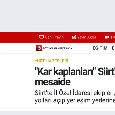
Canlı Yayın
Yayın Akışı
Canlı Yayın
Yayın Akışı
TV
TV 5 Ekranı ve Arşiv
EĞİTİM
E
YURT HABERLERİ
"Kar kaplanları" Sii
mesaide
Siirt'te İl Özel İdaresi ekip
yolları açıp yerleşim yerlerin