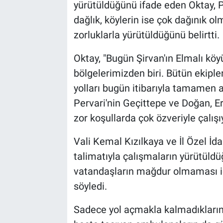
yürütüldüğünü ifade eden Oktay, Pe
dağlık, köylerin ise çok dağınık o
zorluklarla yürütüldüğünü belirtti.
Oktay, "Bugün Şirvan'ın Elmalı köy
bölgelerimizden biri. Bütün ekiple
yolları bugün itibarıyla tamamen a
Pervari'nin Geçittepe ve Doğan, Er
zor koşullarda çok özveriyle çalışıy
Vali Kemal Kızılkaya ve İl Özel İd
talimatıyla çalışmaların yürütüld
vatandaşların mağdur olmaması içi
söyledi.
Sadece yol açmakla kalmadıklarını