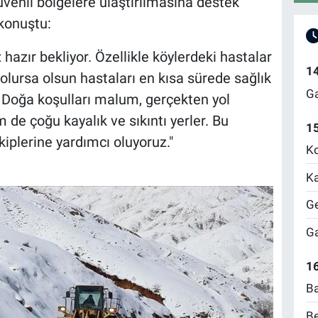
venli bölgelere ulaştırılmasına destek
 konuştu:
hazır bekliyor. Özellikle köylerdeki hastalar
1
e olursa olsun hastaları en kısa sürede sağlık
Ga
. Doğa koşulları malum, gerçekten yol
de çoğu kayalık ve sıkıntı yerler. Bu
1
kiplerine yardımcı oluyoruz."
Ko
Ka
Ge
Ga
16
Ba
Be