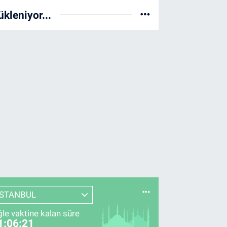
ükleniyor...
İSTANBUL
le vaktine kalan süre
1:06:20