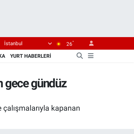
°
İstanbul
26
KA
YURT HABERLERİ
çin gece gündüz
ele çalışmalarıyla kapanan