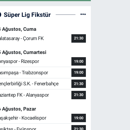
Süper Lig Fikstür
4 Ağustos, Cuma
latasaray - Çorum FK
21:30
5 Ağustos, Cumartesi
nyaspor - Rizespor
19:00
sımpaşa - Trabzonspor
19:00
nçlerbirliği S.K. - Fenerbahçe
21:30
ziantep FK - Alanyaspor
21:30
 Ağustos, Pazar
şakşehir - Kocaelispor
19:00
şiktaş - Eyüpspor
21:30