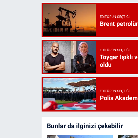
EDITÖRÜN SEÇTIĞI
Brent petrolün
EDITÖRÜN SEÇTIĞI
Toygar Işıklı 
oldu
EDITÖRÜN SEÇTIĞI
Polis Akademi
Bunlar da ilginizi çekebilir