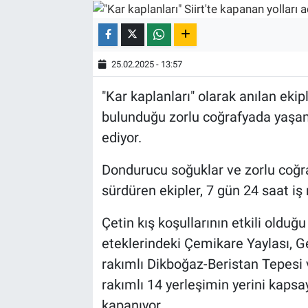
25.02.2025 - 13:57
"Kar kaplanları" olarak anılan ekip
bulunduğu zorlu coğrafyada yaşa
ediyor.
Dondurucu soğuklar ve zorlu coğra
sürdüren ekipler, 7 gün 24 saat iş 
Çetin kış koşullarının etkili olduğ
eteklerindeki Çemikare Yaylası, G
rakımlı Dikboğaz-Beristan Tepesi v
rakımlı 14 yerleşimin yerini kapsa
kapanıyor.