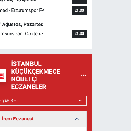
ed - Erzurumspor FK
21:30
 Ağustos, Pazartesi
msunspor - Göztepe
21:30
İSTANBUL
KÜÇÜKÇEKMECE
NÖBETÇI
ECZANELER
İrem Eczanesi