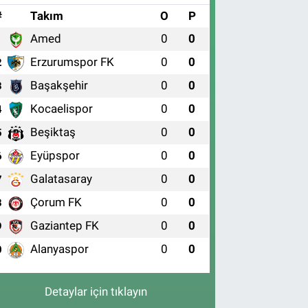
#
Takım
O
P
Amed
0
0
1
Erzurumspor FK
0
0
2
Başakşehir
0
0
3
Kocaelispor
0
0
4
Beşiktaş
0
0
5
Eyüpspor
0
0
6
Galatasaray
0
0
7
Çorum FK
0
0
8
Gaziantep FK
0
0
9
Alanyaspor
0
0
0
Detaylar için tıklayın