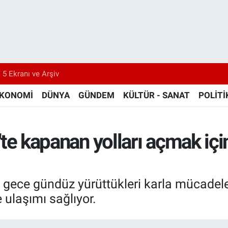
 5 Ekranı ve Arşiv
KONOMİ
DÜNYA
GÜNDEM
KÜLTÜR - SANAT
POLİTİ
rt'te kapanan yolları açmak i
leri, gece gündüz yürüttükleri karla mücad
e ulaşımı sağlıyor.