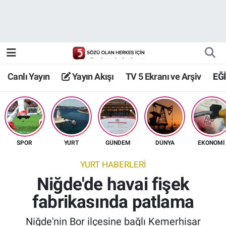
Canlı Yayın
Yayın Akışı
Canlı Yayın
Yayın Akışı
TV 5 Ekranı ve Arşiv
EĞ
TV 5 Ekranı ve Arşiv
SPOR
YURT
GÜNDEM
DÜNYA
EKONOMİ
YURT HABERLERİ
Niğde'de havai fişek
fabrikasında patlama
Niğde'nin Bor ilçesine bağlı Kemerhisar