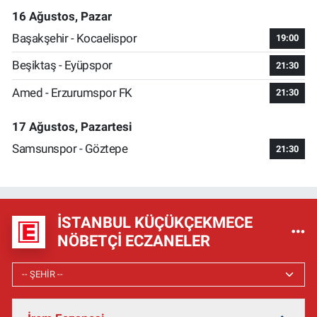
16 Ağustos, Pazar
Başakşehir - Kocaelispor
19:00
Beşiktaş - Eyüpspor
21:30
Amed - Erzurumspor FK
21:30
17 Ağustos, Pazartesi
Samsunspor - Göztepe
21:30
İSTANBUL KÜÇÜKÇEKMECE
NÖBETÇI ECZANELER