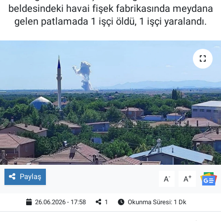
beldesindeki havai fişek fabrikasında meydana
gelen patlamada 1 işçi öldü, 1 işçi yaralandı.
Paylaş
-
+
A
A
26.06.2026 - 17:58
1
Okunma Süresi: 1 Dk