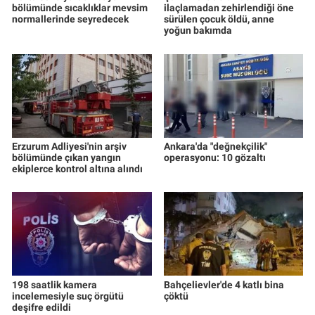
bölümünde sıcaklıklar mevsim
ilaçlamadan zehirlendiği öne
normallerinde seyredecek
sürülen çocuk öldü, anne
yoğun bakımda
Erzurum Adliyesi'nin arşiv
Ankara'da "değnekçilik"
bölümünde çıkan yangın
operasyonu: 10 gözaltı
ekiplerce kontrol altına alındı
198 saatlik kamera
Bahçelievler'de 4 katlı bina
incelemesiyle suç örgütü
çöktü
deşifre edildi