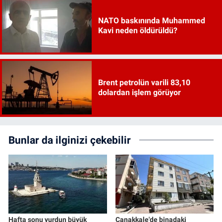
NATO baskınında Muhammed
Kavi neden öldürüldü?
Brent petrolün varili 83,10
dolardan işlem görüyor
Bunlar da ilginizi çekebilir
Hafta sonu yurdun büyük
Çanakkale'de binadaki