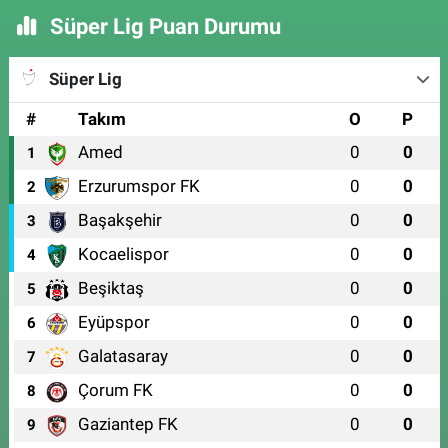
Süper Lig Puan Durumu
Süper Lig
#
Takım
O
P
Amed
0
0
1
Erzurumspor FK
0
0
2
Başakşehir
0
0
3
Kocaelispor
0
0
4
Beşiktaş
0
0
5
Eyüpspor
0
0
6
Galatasaray
0
0
7
Çorum FK
0
0
8
Gaziantep FK
0
0
9