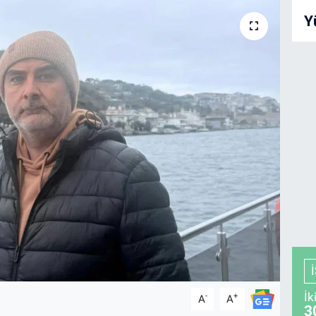
Y
İk
-
+
A
A
3