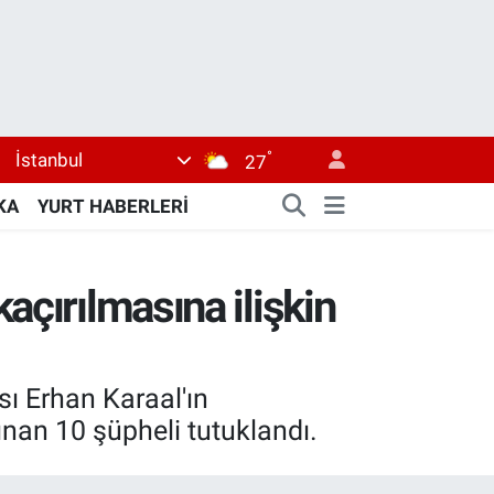
°
İstanbul
27
KA
YURT HABERLERİ
açırılmasına ilişkin
ı Erhan Karaal'ın
nan 10 şüpheli tutuklandı.