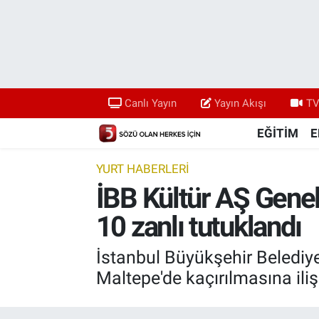
Canlı Yayın
Yayın Akışı
Canlı Yayın
Yayın Akışı
TV
TV 5 Ekranı ve Arşiv
EĞİTİM
E
YURT HABERLERİ
İBB Kültür AŞ Genel 
10 zanlı tutuklandı
İstanbul Büyükşehir Belediye
Maltepe'de kaçırılmasına ili