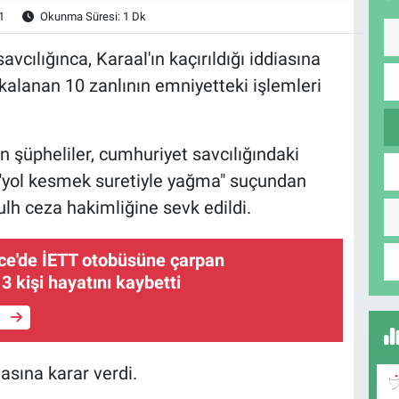
1
Okunma Süresi: 1 Dk
cılığınca, Karaal'ın kaçırıldığı iddiasına
alanan 10 zanlının emniyetteki işlemleri
 şüpheliler, cumhuriyet savcılığındaki
 "yol kesmek suretiyle yağma" suçundan
ulh ceza hakimliğine sevk edildi.
e'de İETT otobüsüne çarpan
3 kişi hayatını kaybetti
e
asına karar verdi.