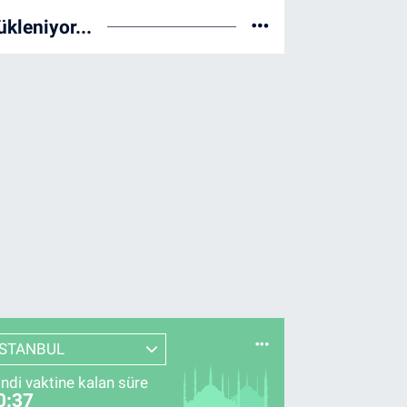
ükleniyor...
İSTANBUL
indi vaktine kalan süre
0:36