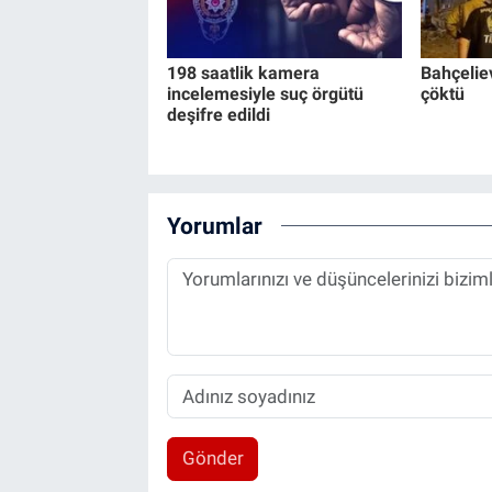
198 saatlik kamera
Bahçeliev
incelemesiyle suç örgütü
çöktü
deşifre edildi
Yorumlar
Gönder