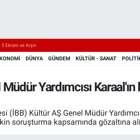
 5 Ekranı ve Arşiv
KONOMİ
DÜNYA
GÜNDEM
KÜLTÜR - SANAT
POLİTİ
Müdür Yardımcısı Karaal'ın k
si (İBB) Kültür AŞ Genel Müdür Yardımcıs
şkin soruşturma kapsamında gözaltına alı