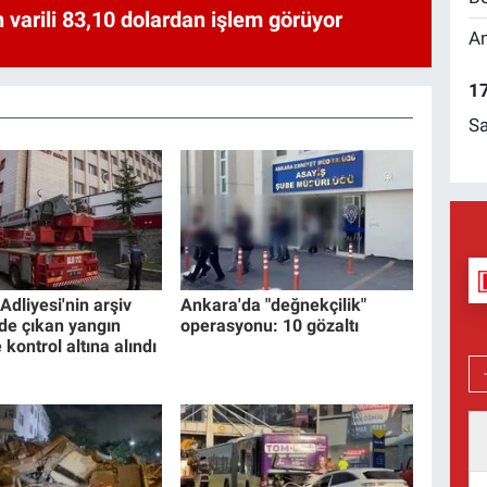
 varili 83,10 dolardan işlem görüyor
Am
17
Sa
dliyesi'nin arşiv
Ankara'da "değnekçilik"
e çıkan yangın
operasyonu: 10 gözaltı
 kontrol altına alındı