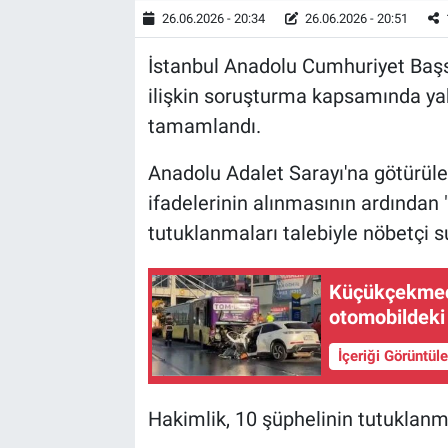
26.06.2026 - 20:34
26.06.2026 - 20:51
İstanbul Anadolu Cumhuriyet Başsav
ilişkin soruşturma kapsamında yak
tamamlandı.
Anadolu Adalet Sarayı'na götürülen
ifadelerinin alınmasının ardından
tutuklanmaları talebiyle nöbetçi s
Küçükçekmec
otomobildeki 
İçeriği Görüntül
Hakimlik, 10 şüphelinin tutuklanm