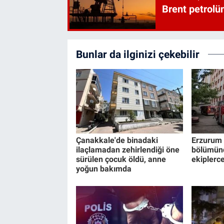
Brent petrolün
Bunlar da ilginizi çekebilir
Çanakkale'de binadaki
Erzurum A
ilaçlamadan zehirlendiği öne
bölümünd
sürülen çocuk öldü, anne
ekiplerce
yoğun bakımda