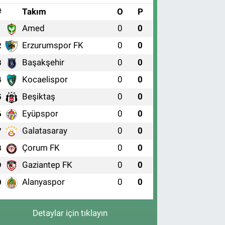
#
Takım
O
P
Amed
0
0
1
Erzurumspor FK
0
0
2
Başakşehir
0
0
3
Kocaelispor
0
0
4
Beşiktaş
0
0
5
Eyüpspor
0
0
6
Galatasaray
0
0
7
Çorum FK
0
0
8
Gaziantep FK
0
0
9
Alanyaspor
0
0
0
Detaylar için tıklayın