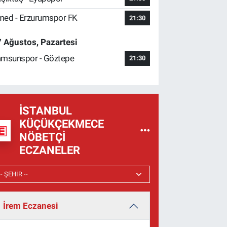
ed - Erzurumspor FK
21:30
 Ağustos, Pazartesi
msunspor - Göztepe
21:30
İSTANBUL
KÜÇÜKÇEKMECE
NÖBETÇI
ECZANELER
İrem Eczanesi