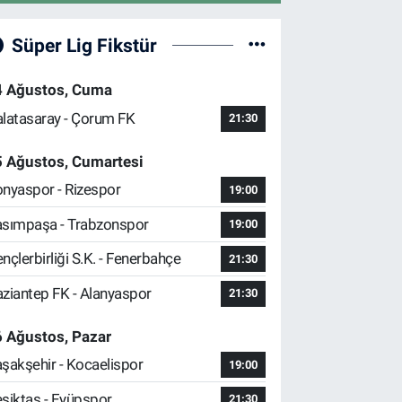
Süper Lig Fikstür
4 Ağustos, Cuma
latasaray - Çorum FK
21:30
5 Ağustos, Cumartesi
nyaspor - Rizespor
19:00
sımpaşa - Trabzonspor
19:00
nçlerbirliği S.K. - Fenerbahçe
21:30
ziantep FK - Alanyaspor
21:30
 Ağustos, Pazar
şakşehir - Kocaelispor
19:00
şiktaş - Eyüpspor
21:30