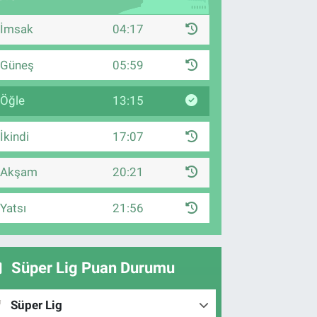
İmsak
04:17
Güneş
05:59
Öğle
13:15
İkindi
17:07
Akşam
20:21
Yatsı
21:56
Süper Lig Puan Durumu
Süper Lig