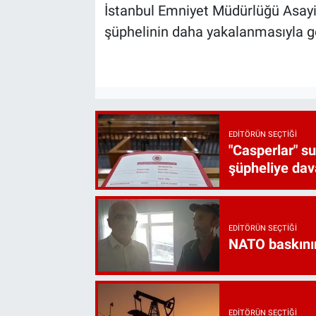
İstanbul Emniyet Müdürlüğü Asayi
şüphelinin daha yakalanmasıyla göz
EDITÖRÜN SEÇTIĞI
"Casperlar" s
şüpheliye dava
EDITÖRÜN SEÇTIĞI
NATO baskını
EDITÖRÜN SEÇTIĞI