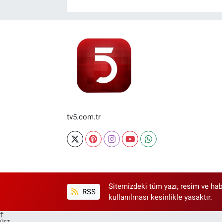
tv5.com.tr
Sitemizdeki tüm yazı, resim ve hab
RSS
kullanılması kesinlikle yasaktır.