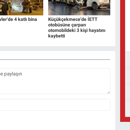
ler'de 4 katlı bina
Küçükçekmece'de İETT
otobüsüne çarpan
otomobildeki 3 kişi hayatını
kaybetti