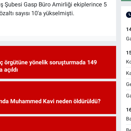
ş Şubesi Gasp Büro Amirliği ekiplerince 5
altı sayısı 10'a yükselmişti.
1
Ga
1
uç örgütüne yönelik soruşturmada 149
Ko
 açıldı
Ka
Ge
Ga
nda Muhammed Kavi neden öldürüldü?
16
Ba
Be