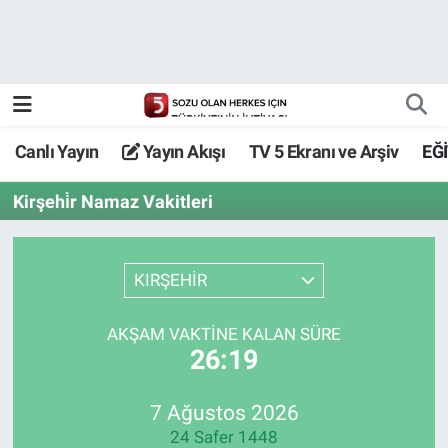
Canlı Yayın
Yayın Akışı
Canlı Yayın
Yayın Akışı
TV 5 Ekranı ve Arşiv
EĞ
TV 5 Ekranı ve Arşiv
Kirşehi̇r Namaz Vakitleri
KIRŞEHİR
AKŞAM VAKTİNE KALAN SÜRE
26:19
7 Ağustos 2026
24 Safer 1448