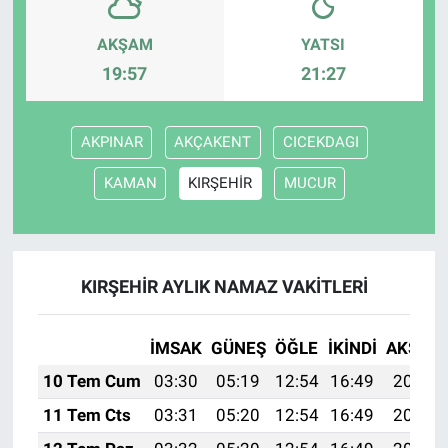
AKŞAM
YATSI
19:57
21:27
AKPINAR
AKÇAKENT
CICEKDAGI
KAMAN
KIRŞEHİR
MUCUR
KIRŞEHİR AYLIK NAMAZ VAKITLERI
İMSAK
GÜNEŞ
ÖĞLE
İKINDI
AKŞAM
10 Tem Cum
03:30
05:19
12:54
16:49
20:19
11 Tem Cts
03:31
05:20
12:54
16:49
20:18