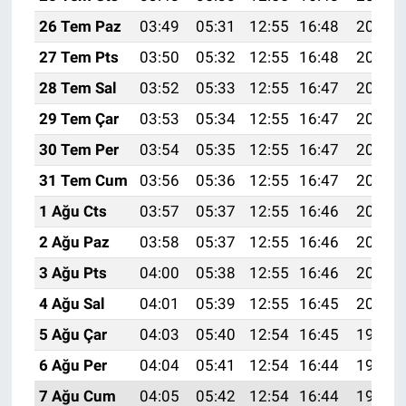
26 Tem Paz
03:49
05:31
12:55
16:48
20:09
27 Tem Pts
03:50
05:32
12:55
16:48
20:08
28 Tem Sal
03:52
05:33
12:55
16:47
20:07
29 Tem Çar
03:53
05:34
12:55
16:47
20:06
30 Tem Per
03:54
05:35
12:55
16:47
20:05
31 Tem Cum
03:56
05:36
12:55
16:47
20:04
1 Ağu Cts
03:57
05:37
12:55
16:46
20:03
2 Ağu Paz
03:58
05:37
12:55
16:46
20:02
3 Ağu Pts
04:00
05:38
12:55
16:46
20:01
4 Ağu Sal
04:01
05:39
12:55
16:45
20:00
5 Ağu Çar
04:03
05:40
12:54
16:45
19:59
6 Ağu Per
04:04
05:41
12:54
16:44
19:58
7 Ağu Cum
04:05
05:42
12:54
16:44
19:57