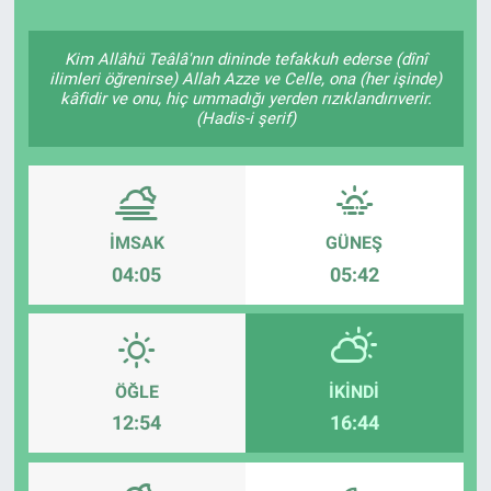
Kim Allâhü Teâlâ'nın dininde tefakkuh ederse (dînî
ilimleri öğrenirse) Allah Azze ve Celle, ona (her işinde)
kâfidir ve onu, hiç ummadığı yerden rızıklandırıverir.
(Hadis-i şerif)
İMSAK
GÜNEŞ
04:05
05:42
ÖĞLE
İKINDI
12:54
16:44