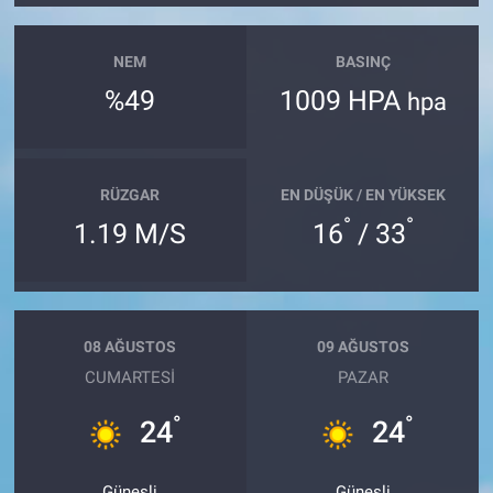
NEM
BASINÇ
%49
1009 HPA
hpa
RÜZGAR
EN DÜŞÜK / EN YÜKSEK
°
°
1.19 M/S
16
/ 33
08 AĞUSTOS
09 AĞUSTOS
CUMARTESI
PAZAR
°
°
24
24
Güneşli
Güneşli