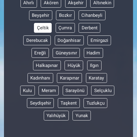
Ahırlı
Akören
Akşehir
Altınekin
Beyşehir
Bozkır
Cihanbeyli
Çeltik
Çumra
Derbent
Derebucak
Doğanhisar
Emirgazi
Ereğli
Güneysınır
Hadim
Halkapınar
Hüyük
Ilgın
Kadınhanı
Karapınar
Karatay
Kulu
Meram
Sarayönü
Selçuklu
Seydişehir
Taşkent
Tuzlukçu
Yalıhüyük
Yunak