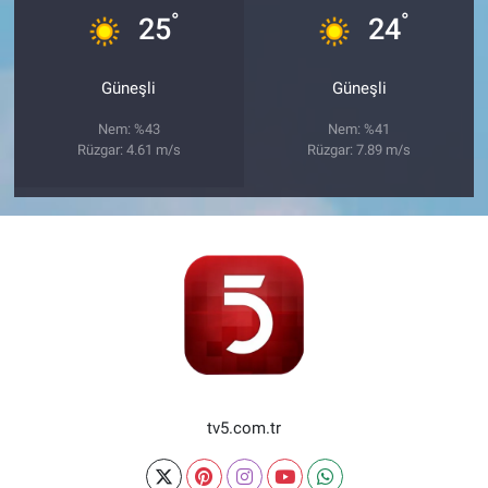
°
°
25
24
Güneşli
Güneşli
Nem: %43
Nem: %41
Rüzgar: 4.61 m/s
Rüzgar: 7.89 m/s
tv5.com.tr