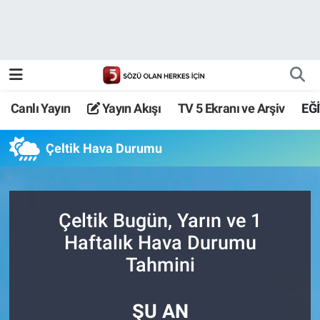
Canlı Yayın
Yayın Akışı
Canlı Yayın
Yayın Akışı
TV 5 Ekranı ve Arşiv
EĞ
TV 5 Ekranı ve Arşiv
Çeltik Hava Durumu
Çeltik Bugün, Yarın ve 1
Haftalık Hava Durumu
Tahmini
ŞU AN