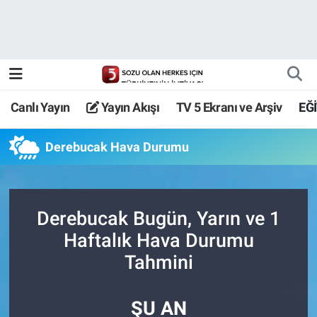
Canlı Yayın
Yayın Akışı
Canlı Yayın
Yayın Akışı
TV 5 Ekranı ve Arşiv
EĞ
TV 5 Ekranı ve Arşiv
Derebucak Hava Durumu
Derebucak Bugün, Yarın ve 1
Haftalık Hava Durumu
Tahmini
ŞU AN