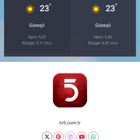
°
°
23
23
Güneşli
Güneşli
Nem: %37
Nem: %36
Rüzgar: 5.11 m/s
Rüzgar: 6.81 m/s
tv5.com.tr