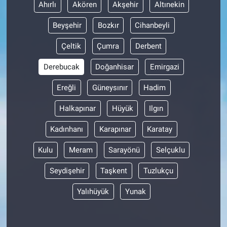
Ahırlı
Akören
Akşehir
Altınekin
Beyşehir
Bozkır
Cihanbeyli
Çeltik
Çumra
Derbent
Derebucak
Doğanhisar
Emirgazi
Ereğli
Güneysınır
Hadim
Halkapınar
Hüyük
Ilgın
Kadınhanı
Karapınar
Karatay
Kulu
Meram
Sarayönü
Selçuklu
Seydişehir
Taşkent
Tuzlukçu
Yalıhüyük
Yunak