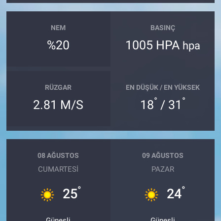
NEM
BASINÇ
%20
1005 HPA
hpa
RÜZGAR
EN DÜŞÜK / EN YÜKSEK
°
°
2.81 M/S
18
/ 31
08 AĞUSTOS
09 AĞUSTOS
CUMARTESI
PAZAR
°
°
25
24
Güneşli
Güneşli