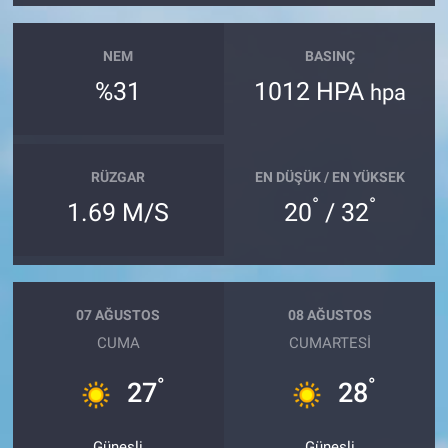
NEM
BASINÇ
%31
1012 HPA
hpa
RÜZGAR
EN DÜŞÜK / EN YÜKSEK
°
°
1.69 M/S
20
/ 32
07 AĞUSTOS
08 AĞUSTOS
CUMA
CUMARTESI
°
°
27
28
Güneşli
Güneşli