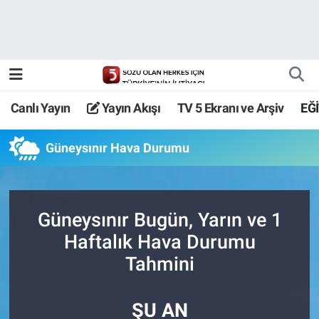
Canlı Yayın
Yayın Akışı
Canlı Yayın
Yayın Akışı
TV 5 Ekranı ve Arşiv
EĞ
TV 5 Ekranı ve Arşiv
Güneysınır Hava Durumu
Güneysınır Bugün, Yarın ve 1
Haftalık Hava Durumu
Tahmini
ŞU AN