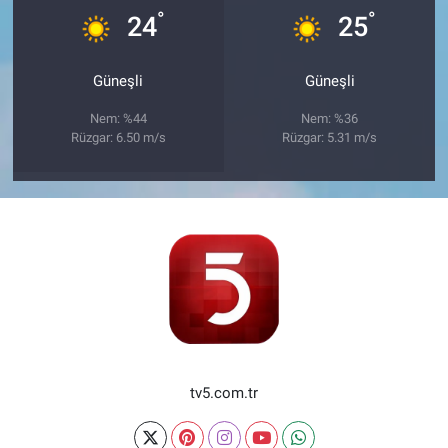
°
°
24
25
Güneşli
Güneşli
Nem: %44
Nem: %36
Rüzgar: 6.50 m/s
Rüzgar: 5.31 m/s
tv5.com.tr