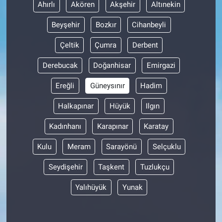
Ahırlı
Akören
Akşehir
Altınekin
Beyşehir
Bozkır
Cihanbeyli
Çeltik
Çumra
Derbent
Derebucak
Doğanhisar
Emirgazi
Ereğli
Güneysınır
Hadim
Halkapınar
Hüyük
Ilgın
Kadınhanı
Karapınar
Karatay
Kulu
Meram
Sarayönü
Selçuklu
Seydişehir
Taşkent
Tuzlukçu
Yalıhüyük
Yunak