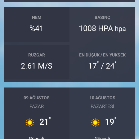
NEM
BASINÇ
%41
1008 HPA
hpa
RÜZGAR
EN DÜŞÜK / EN YÜKSEK
°
°
2.61 M/S
17
/ 24
09 AĞUSTOS
10 AĞUSTOS
PAZAR
PAZARTESI
°
°
21
19
Güneşli
Güneşli