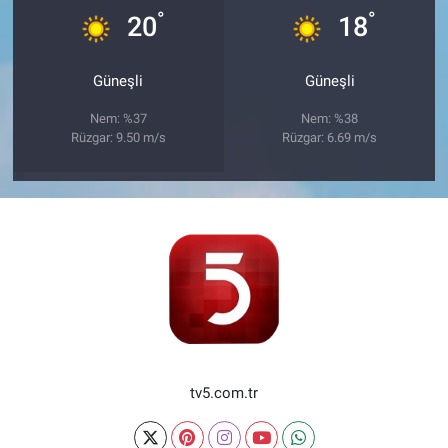
°
°
20
18
Güneşli
Güneşli
Nem: %37
Nem: %38
Rüzgar: 9.50 m/s
Rüzgar: 6.69 m/s
tv5.com.tr