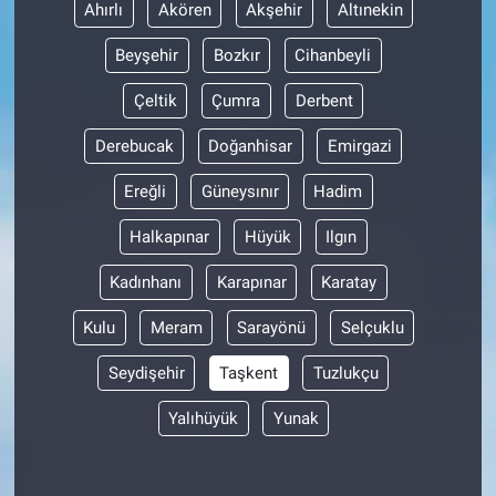
Ahırlı
Akören
Akşehir
Altınekin
Beyşehir
Bozkır
Cihanbeyli
Çeltik
Çumra
Derbent
Derebucak
Doğanhisar
Emirgazi
Ereğli
Güneysınır
Hadim
Halkapınar
Hüyük
Ilgın
Kadınhanı
Karapınar
Karatay
Kulu
Meram
Sarayönü
Selçuklu
Seydişehir
Taşkent
Tuzlukçu
Yalıhüyük
Yunak