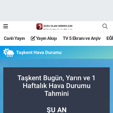
Canlı Yayın
Yayın Akışı
Canlı Yayın
Yayın Akışı
TV 5 Ekranı ve Arşiv
EĞ
TV 5 Ekranı ve Arşiv
Taşkent Hava Durumu
Taşkent Bugün, Yarın ve 1
Haftalık Hava Durumu
Tahmini
ŞU AN