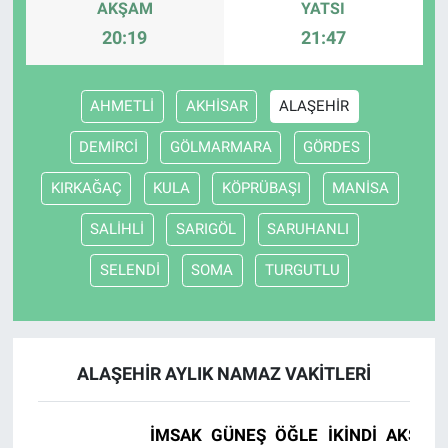
AKŞAM
YATSI
20:19
21:47
AHMETLİ
AKHİSAR
ALAŞEHİR
DEMİRCİ
GÖLMARMARA
GÖRDES
KIRKAĞAÇ
KULA
KÖPRÜBAŞI
MANİSA
SALİHLİ
SARIGÖL
SARUHANLI
SELENDİ
SOMA
TURGUTLU
ALAŞEHİR AYLIK NAMAZ VAKITLERI
İMSAK
GÜNEŞ
ÖĞLE
İKINDI
AKŞAM