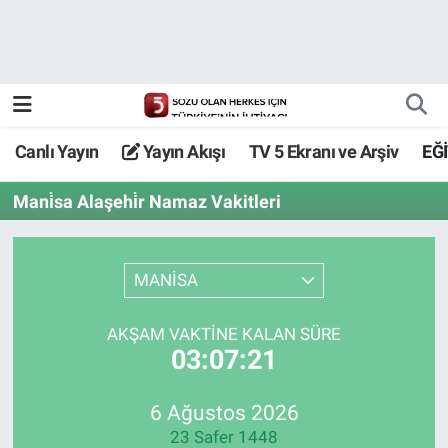
Canlı Yayın
Yayın Akışı
Canlı Yayın
Yayın Akışı
TV 5 Ekranı ve Arşiv
EĞ
TV 5 Ekranı ve Arşiv
Mani̇sa Alaşehi̇r Namaz Vakitleri
MANİSA
AKŞAM VAKTİNE KALAN SÜRE
03:07:21
6 Ağustos 2026
23 Safer 1448