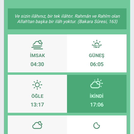
Ve sizin ilâhınız, bir tek ilâhtır. Rahmân ve Rahîm olan
Allah'tan başka bir ilâh yoktur. (Bakara Sûresi, 163)
İMSAK
GÜNEŞ
04:30
06:05
ÖĞLE
İKINDI
13:17
17:06