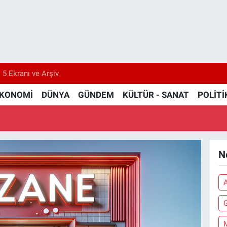
 5 Ekranı ve Arşiv
KONOMİ
DÜNYA
GÜNDEM
KÜLTÜR - SANAT
POLİTİ
N
G