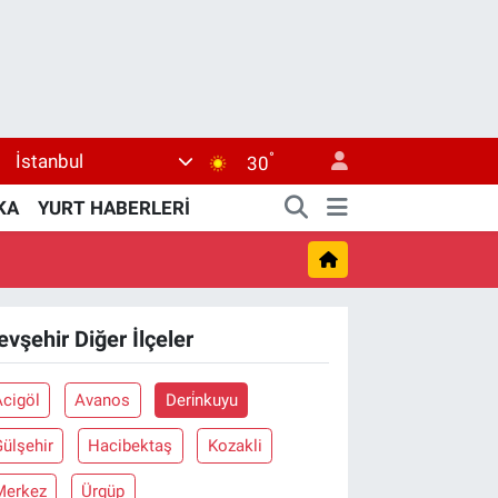
°
İstanbul
30
KA
YURT HABERLERİ
evşehir Diğer İlçeler
Acigöl
Avanos
Deri̇nkuyu
ülşehir
Hacibektaş
Kozakli
Merkez
Ürgüp