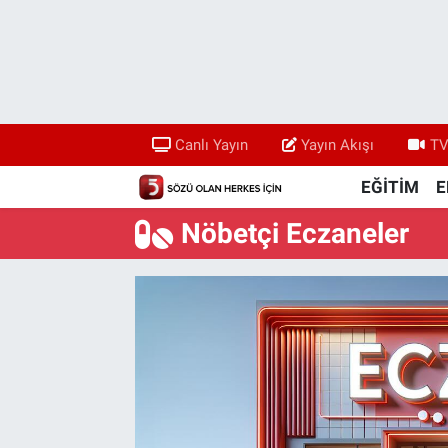
Canlı Yayın
Yayın Akışı
Canlı Yayın
Yayın Akışı
TV
TV 5 Ekranı ve Arşiv
EĞİTİM
E
Nöbetçi Eczaneler