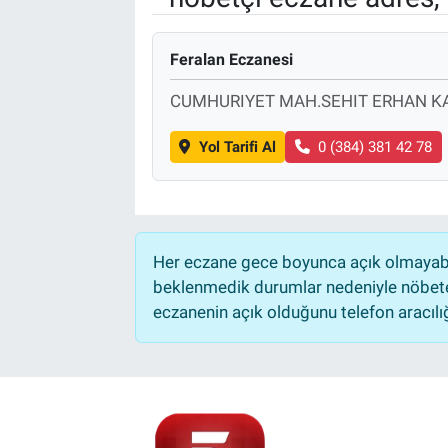
Feralan Eczanesi
CUMHURIYET MAH.SEHIT ERHAN KA
Yol Tarifi Al
0 (384) 381 42 78
Her eczane gece boyunca açık olmayabili
beklenmedik durumlar nedeniyle nöbete
eczanenin açık olduğunu telefon aracılığıy