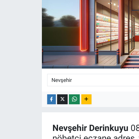
Nevşehir
Derinkuyu
08
nöbetçi eczane adres, 