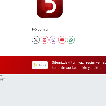
tv5.com.tr
Sitemizdeki tüm yazı, resim ve hab
RSS
kullanılması kesinlikle yasaktır.
ÜST