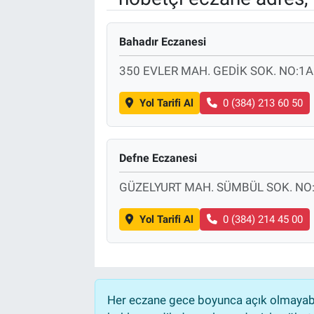
Bahadır Eczanesi
350 EVLER MAH. GEDİK SOK. NO:1A
Yol Tarifi Al
0 (384) 213 60 50
Defne Eczanesi
GÜZELYURT MAH. SÜMBÜL SOK. NO:
Yol Tarifi Al
0 (384) 214 45 00
Her eczane gece boyunca açık olmayabili