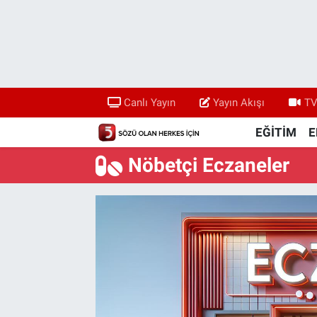
Canlı Yayın
Yayın Akışı
Canlı Yayın
Yayın Akışı
TV
TV 5 Ekranı ve Arşiv
EĞİTİM
E
Nöbetçi Eczaneler