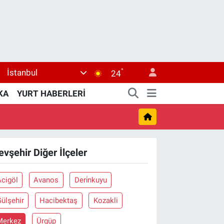
°
İstanbul
24
KA
YURT HABERLERİ
evşehir Diğer İlçeler
Acigöl
Avanos
Deri̇nkuyu
ülşehir
Hacibektaş
Kozakli
Merkez
Ürgüp