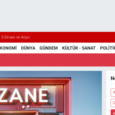
 5 Ekranı ve Arşiv
KONOMİ
DÜNYA
GÜNDEM
KÜLTÜR - SANAT
POLİTİ
N
G