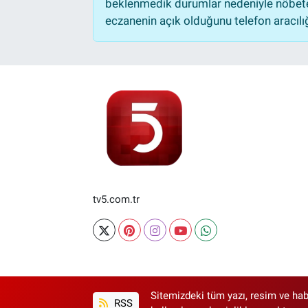
beklenmedik durumlar nedeniyle nöbete
eczanenin açık olduğunu telefon aracılığıy
tv5.com.tr
Sitemizdeki tüm yazı, resim ve hab
RSS