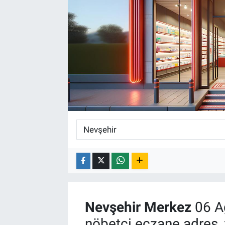
Nevşehir
Merkez
06 A
nöbetçi eczane adres, 