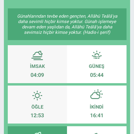
Günahlarından tevbe eden gençten, Allâhü Teâlâ'ya
daha sevimli hiçbir kimse yoktur. Günah işlemeye
devam eden yaşlıdan da, Allâhü Teâlâ'ya daha
sevimsiz hiçbir kimse yoktur. (Hadis-i şerif)
İMSAK
GÜNEŞ
04:09
05:44
ÖĞLE
İKINDI
12:53
16:41