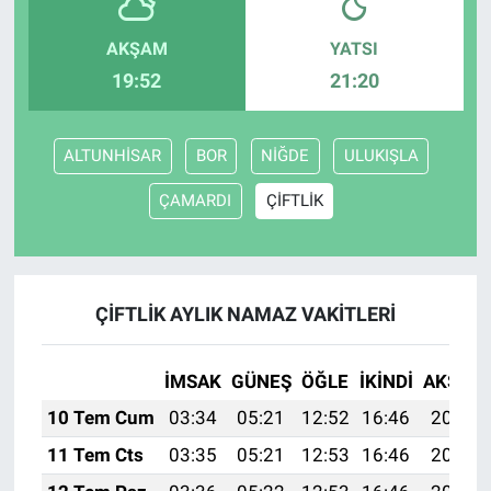
AKŞAM
YATSI
19:52
21:20
ALTUNHİSAR
BOR
NİĞDE
ULUKIŞLA
ÇAMARDI
ÇİFTLİK
ÇİFTLİK AYLIK NAMAZ VAKITLERI
İMSAK
GÜNEŞ
ÖĞLE
İKINDI
AKŞAM
10 Tem Cum
03:34
05:21
12:52
16:46
20:14
11 Tem Cts
03:35
05:21
12:53
16:46
20:14