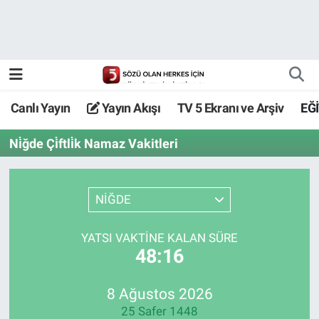
Canlı Yayın
Yayın Akışı
Canlı Yayın
Yayın Akışı
TV 5 Ekranı ve Arşiv
EĞ
TV 5 Ekranı ve Arşiv
Ni̇ğde Çi̇ftli̇k Namaz Vakitleri
NİĞDE
YATSI VAKTİNE KALAN SÜRE
48:16
8 Ağustos 2026
25 Safer 1448