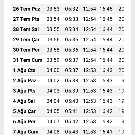
26 Tem Paz
03:53
05:32
12:54
16:45
20:05
27 Tem Pts
03:54
05:33
12:54
16:45
20:04
28 Tem Sal
03:55
05:34
12:54
16:44
20:03
29 Tem Çar
03:56
05:35
12:54
16:44
20:02
30 Tem Per
03:58
05:36
12:54
16:44
20:01
31 Tem Cum
03:59
05:37
12:54
16:44
20:00
1 Ağu Cts
04:00
05:37
12:53
16:43
20:00
2 Ağu Paz
04:02
05:38
12:53
16:43
19:59
3 Ağu Pts
04:03
05:39
12:53
16:43
19:58
4 Ağu Sal
04:04
05:40
12:53
16:43
19:56
5 Ağu Çar
04:05
05:41
12:53
16:42
19:55
6 Ağu Per
04:07
05:42
12:53
16:42
19:54
7 Ağu Cum
04:08
05:43
12:53
16:41
19:53