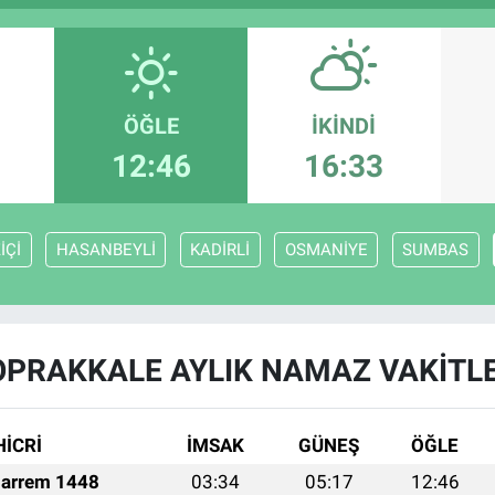
ÖĞLE
İKINDI
12:46
16:33
İÇİ
HASANBEYLİ
KADİRLİ
OSMANİYE
SUMBAS
OPRAKKALE AYLIK NAMAZ VAKITLE
HİCRİ
İMSAK
GÜNEŞ
ÖĞLE
arrem 1448
03:34
05:17
12:46