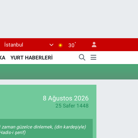
°
İstanbul
30
KA
YURT HABERLERİ
8 Ağustos 2026
25 Safer 1448
 zaman güzelce dinlemek, (din kardeşiyle)
adis-i şerif)