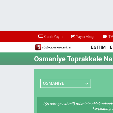
Canlı Yayın
Yayın Akışı
Canlı Yayın
Yayın Akışı
TV
TV 5 Ekranı ve Arşiv
EĞİTİM
E
Osmani̇ye Toprakkale Na
OSMANİYE
(Şu dört şey kâmil) müminin ahlâkındandı
karşılaştığı