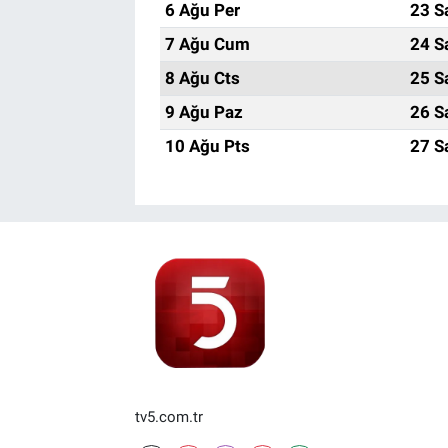
6 Ağu Per
23 S
7 Ağu Cum
24 S
8 Ağu Cts
25 S
9 Ağu Paz
26 S
10 Ağu Pts
27 S
tv5.com.tr