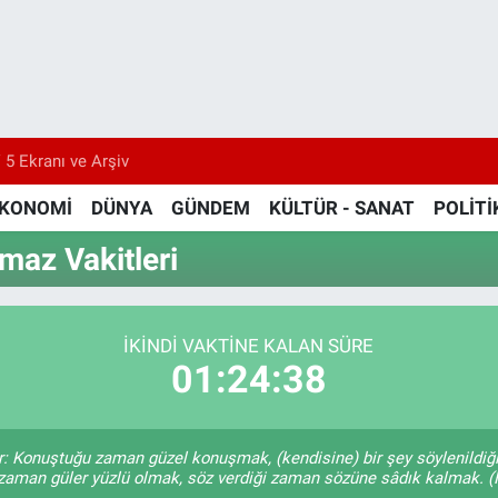
 5 Ekranı ve Arşiv
KONOMİ
DÜNYA
GÜNDEM
KÜLTÜR - SANAT
POLİTİ
maz Vakitleri
İKINDI VAKTİNE KALAN SÜRE
01:24:38
r: Konuştuğu zaman güzel konuşmak, (kendisine) bir şey söylenildiği
 zaman güler yüzlü olmak, söz verdiği zaman sözüne sâdık kalmak. (H