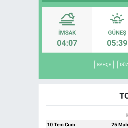
İMSAK
GÜNEŞ
04:07
05:39
BAHÇE
DÜZ
T
10 Tem Cum
25 Muh