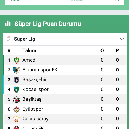
Süper Lig Puan Durumu
Süper Lig
#
Takım
O
P
Amed
0
0
1
Erzurumspor FK
0
0
2
Başakşehir
0
0
3
Kocaelispor
0
0
4
Beşiktaş
0
0
5
Eyüpspor
0
0
6
Galatasaray
0
0
7
Çorum FK
0
0
8