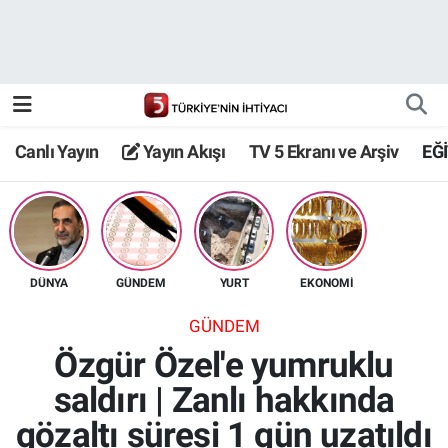
Canlı Yayın
Yayın Akışı
Canlı Yayın
Yayın Akışı
TV 5 Ekranı ve Arşiv
EĞ
TV 5 Ekranı ve Arşiv
DÜNYA
GÜNDEM
YURT
EKONOMİ
GÜNDEM
Özgür Özel'e yumruklu
saldırı | Zanlı hakkında
gözaltı süresi 1 gün uzatıldı