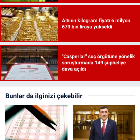
Altının kilogram fiyatı 6 milyon
673 bin liraya yükseldi
"Casperlar" suç örgütüne yönelik
soruşturmada 149 şüpheliye
dava açıldı
Bunlar da ilginizi çekebilir