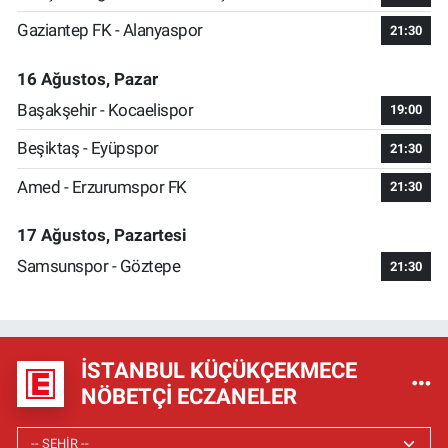
Gaziantep FK - Alanyaspor
21:30
16 Ağustos, Pazar
Başakşehir - Kocaelispor
19:00
Beşiktaş - Eyüpspor
21:30
Amed - Erzurumspor FK
21:30
17 Ağustos, Pazartesi
Samsunspor - Göztepe
21:30
İSTANBUL KÜÇÜKÇEKMECE
NÖBETÇI ECZANELER