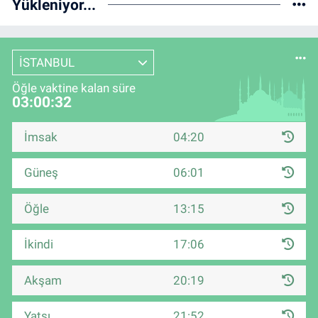
Yükleniyor...
İSTANBUL
Öğle vaktine kalan süre
03:00:32
İmsak
04:20
Güneş
06:01
Öğle
13:15
İkindi
17:06
Akşam
20:19
Yatsı
21:52