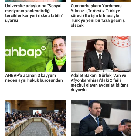
Üniversite adaylarına "Sosyal
Cumhurbaşkanı Yardımcısı
medyanın yönlendirdiği
Yılmaz: (Terörsüz Türkiye
tercihler kariyeri riske atabilir"
süreci) Bu işin bitmesiyle
uyarısı
Türkiye yeni bir faza geçmiş
olacak
AHBAP'a atanan 3 kayyum
Adalet Bakanı Gürlek, Van ve
neden aynı hukuk bürosundan
Afyonkarahisar'daki 2 faili
meçhul olayın aydınlatıldığını
duyurdu